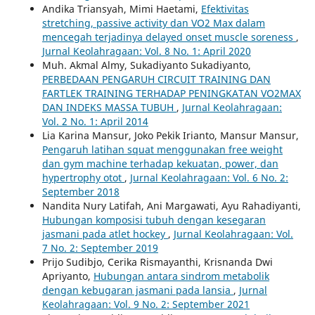
Andika Triansyah, Mimi Haetami,
Efektivitas
stretching, passive activity dan VO2 Max dalam
mencegah terjadinya delayed onset muscle soreness
,
Jurnal Keolahragaan: Vol. 8 No. 1: April 2020
Muh. Akmal Almy, Sukadiyanto Sukadiyanto,
PERBEDAAN PENGARUH CIRCUIT TRAINING DAN
FARTLEK TRAINING TERHADAP PENINGKATAN VO2MAX
DAN INDEKS MASSA TUBUH
,
Jurnal Keolahragaan:
Vol. 2 No. 1: April 2014
Lia Karina Mansur, Joko Pekik Irianto, Mansur Mansur,
Pengaruh latihan squat menggunakan free weight
dan gym machine terhadap kekuatan, power, dan
hypertrophy otot
,
Jurnal Keolahragaan: Vol. 6 No. 2:
September 2018
Nandita Nury Latifah, Ani Margawati, Ayu Rahadiyanti,
Hubungan komposisi tubuh dengan kesegaran
jasmani pada atlet hockey
,
Jurnal Keolahragaan: Vol.
7 No. 2: September 2019
Prijo Sudibjo, Cerika Rismayanthi, Krisnanda Dwi
Apriyanto,
Hubungan antara sindrom metabolik
dengan kebugaran jasmani pada lansia
,
Jurnal
Keolahragaan: Vol. 9 No. 2: September 2021