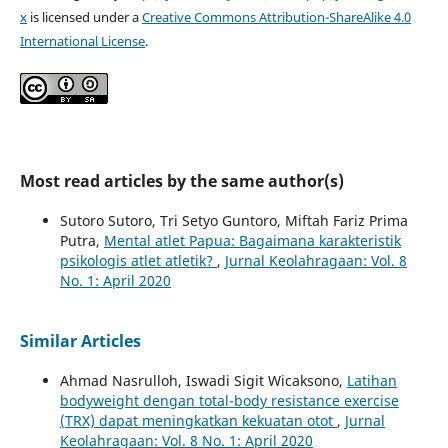
x
is licensed under a
Creative Commons Attribution-ShareAlike 4.0
International License
.
Most read articles by the same author(s)
Sutoro Sutoro, Tri Setyo Guntoro, Miftah Fariz Prima
Putra,
Mental atlet Papua: Bagaimana karakteristik
psikologis atlet atletik?
,
Jurnal Keolahragaan: Vol. 8
No. 1: April 2020
Similar Articles
Ahmad Nasrulloh, Iswadi Sigit Wicaksono,
Latihan
bodyweight dengan total-body resistance exercise
(TRX) dapat meningkatkan kekuatan otot
,
Jurnal
Keolahragaan: Vol. 8 No. 1: April 2020