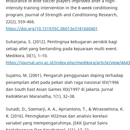
endurance of elite soccer players improved after a high-
intensity training intervention in the 8-week conditioning
program. Journal of Strength and Conditioning Research,
22(2), 559–466.
https://doi.org/10.1519/JSC.0b013e3181660401
Suharjana, S. (2012). Pentingnya kebugaran aerobik bagi
setiap atlet yang bertanding pada kejuaraan multi event.
Medikora, IX(1), 1–10.
https://journal.uny.ac.id/index.php/medikora/article/view/464
Sujatno, M. (2001). Pengaruh penggunaan doping terhadap
penampilan atlet pada pekan olah raga nasional XIV/1996
dan South East Asian Games XIX/1997 di Jakarta. Jurnal
Kedokteran Maranatha, 1(1), 32–38.
Sunadi, D., Soemarji, A. A., Apriantono, T., & Wirasoetisna, K.
R. (2016). Peningkatan VO2max dan analisis korelasi
variabel yang mempengaruhinya. JSKK (Jurnal Sains
Keolahragaan Dan Kesehatan), 1(1), 17–22.