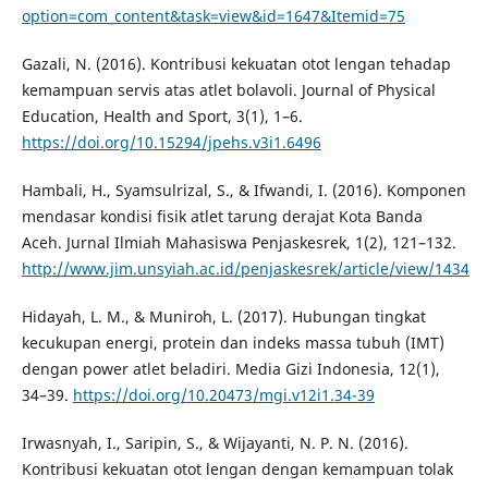
option=com_content&task=view&id=1647&Itemid=75
Gazali, N. (2016). Kontribusi kekuatan otot lengan tehadap
kemampuan servis atas atlet bolavoli. Journal of Physical
Education, Health and Sport, 3(1), 1–6.
https://doi.org/10.15294/jpehs.v3i1.6496
Hambali, H., Syamsulrizal, S., & Ifwandi, I. (2016). Komponen
mendasar kondisi fisik atlet tarung derajat Kota Banda
Aceh. Jurnal Ilmiah Mahasiswa Penjaskesrek, 1(2), 121–132.
http://www.jim.unsyiah.ac.id/penjaskesrek/article/view/1434
Hidayah, L. M., & Muniroh, L. (2017). Hubungan tingkat
kecukupan energi, protein dan indeks massa tubuh (IMT)
dengan power atlet beladiri. Media Gizi Indonesia, 12(1),
34–39.
https://doi.org/10.20473/mgi.v12i1.34-39
Irwasnyah, I., Saripin, S., & Wijayanti, N. P. N. (2016).
Kontribusi kekuatan otot lengan dengan kemampuan tolak