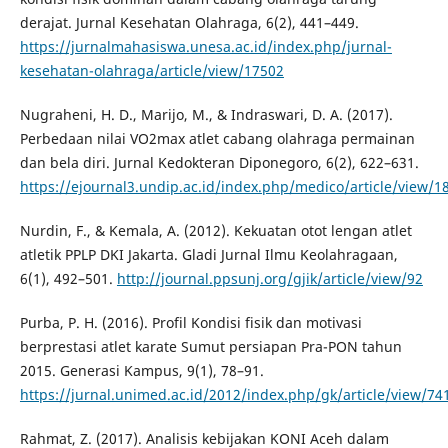
derajat. Jurnal Kesehatan Olahraga, 6(2), 441–449.
https://jurnalmahasiswa.unesa.ac.id/index.php/jurnal-
kesehatan-olahraga/article/view/17502
Nugraheni, H. D., Marijo, M., & Indraswari, D. A. (2017).
Perbedaan nilai VO2max atlet cabang olahraga permainan
dan bela diri. Jurnal Kedokteran Diponegoro, 6(2), 622–631.
https://ejournal3.undip.ac.id/index.php/medico/article/view/1
Nurdin, F., & Kemala, A. (2012). Kekuatan otot lengan atlet
atletik PPLP DKI Jakarta. Gladi Jurnal Ilmu Keolahragaan,
6(1), 492–501.
http://journal.ppsunj.org/gjik/article/view/92
Purba, P. H. (2016). Profil Kondisi fisik dan motivasi
berprestasi atlet karate Sumut persiapan Pra-PON tahun
2015. Generasi Kampus, 9(1), 78–91.
https://jurnal.unimed.ac.id/2012/index.php/gk/article/view/74
Rahmat, Z. (2017). Analisis kebijakan KONI Aceh dalam