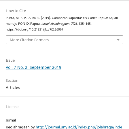
How to Cite
Putra, M. F. P., & Ita, S. (2019). Gambaran kapasitas fisik atlet Papua: Kajian
menuju PON XX Papua.
Jurnal Keolahragaan
,
7
(2), 135–145.
https://doi.org/10.21831/jk.v7i2.26967
More Citation Formats
Issue
Vol. 7 No. 2: September 2019
Section
Articles
License
Jurnal
Keolahragaan by
http://journal.uny.ac.id/index.php/jolahraga/inde