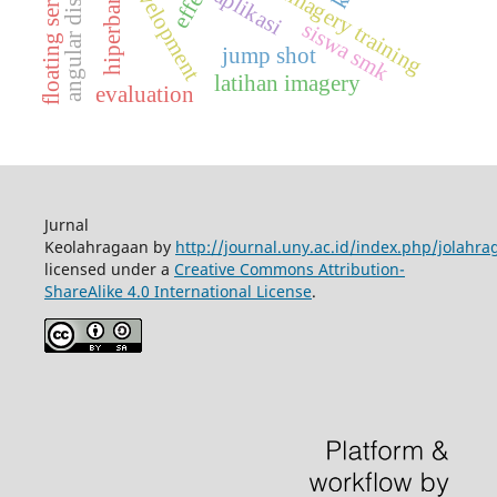
angular displacement
floating service
hiperbarik
imagery training
aplikasi
siswa smk
jump shot
latihan imagery
evaluation
Jurnal
Keolahragaan by
http://journal.uny.ac.id/index.php/jolahra
licensed under a
Creative Commons Attribution-
ShareAlike 4.0 International License
.