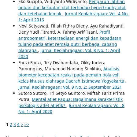
Eko Sucipto, Widiyanto Widiyanto,
Pengaruh latihan
beban dan kekuatan otot terhadap hypertrophy otot
dan ketebalan lemak
,
Jurnal Keolahragaan: Vol. 4 No.
1: April 2016
Novi Setyawati, Fillah Fithra Dieny, Ayu Rahadiyanti,
Deny Yudi Fitranti, A. Fahmy Arif Tsani,
Profil
antropometri, ketersediaan energi dan kepadatan
tulang pada atlet remaja putri berbagai cabang
olahraga
,
Jurnal Keolahragaan: Vol. 8 No. 1: April
2020
Fauzi Fauzi, Riky Dwihandaka, Okky Indera
Pamungkas, Muhamad Nanang Silokhin,
Analisis
biomotor kecepatan reaksi pada pemain bola voli
kelas khusus olahraga Daerah Istimewa Yogyakarta
,
Jurnal Keolahragaan: Vol. 9 No. 2: September 2021
Sutoro Sutoro, Tri Setyo Guntoro, Miftah Fariz Prima
Putra,
Mental atlet Papua: Bagaimana karakteristik
psikologis atlet atletik?
,
Jurnal Keolahragaan: Vol. 8
No. 1: April 2020
1
2
3
4
>
>>