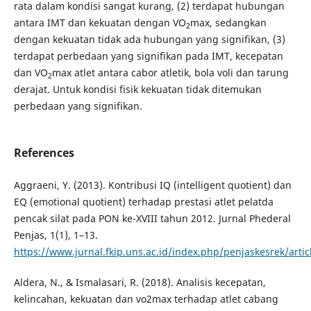
rata dalam kondisi sangat kurang, (2) terdapat hubungan
antara IMT dan kekuatan dengan VO
max, sedangkan
2
dengan kekuatan tidak ada hubungan yang signifikan, (3)
terdapat perbedaan yang signifikan pada IMT, kecepatan
dan VO
max atlet antara cabor atletik, bola voli dan tarung
2
derajat. Untuk kondisi fisik kekuatan tidak ditemukan
perbedaan yang signifikan.
References
Aggraeni, Y. (2013). Kontribusi IQ (intelligent quotient) dan
EQ (emotional quotient) terhadap prestasi atlet pelatda
pencak silat pada PON ke-XVIII tahun 2012. Jurnal Phederal
Penjas, 1(1), 1–13.
https://www.jurnal.fkip.uns.ac.id/index.php/penjaskesrek/arti
Aldera, N., & Ismalasari, R. (2018). Analisis kecepatan,
kelincahan, kekuatan dan vo2max terhadap atlet cabang