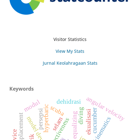
Visitor Statistics
View My Stats
Jurnal Keolahragaan Stats
Keywords
angular velocity
dehidrasi
modul
scuba
hyperbaric
diving
cucumber
persepsi
ekualisasi
equalizing
model development
kinematics
selam
effectiveness