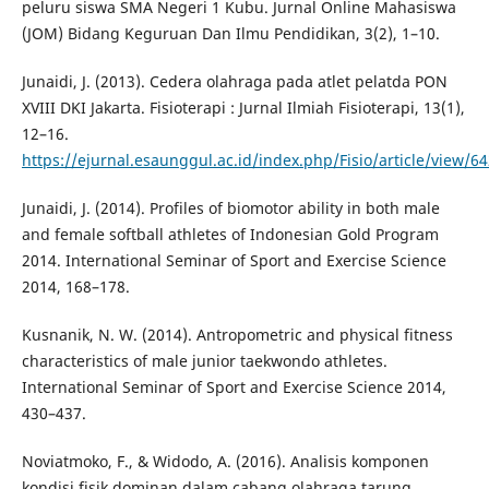
peluru siswa SMA Negeri 1 Kubu. Jurnal Online Mahasiswa
(JOM) Bidang Keguruan Dan Ilmu Pendidikan, 3(2), 1–10.
Junaidi, J. (2013). Cedera olahraga pada atlet pelatda PON
XVIII DKI Jakarta. Fisioterapi : Jurnal Ilmiah Fisioterapi, 13(1),
12–16.
https://ejurnal.esaunggul.ac.id/index.php/Fisio/article/view/6
Junaidi, J. (2014). Profiles of biomotor ability in both male
and female softball athletes of Indonesian Gold Program
2014. International Seminar of Sport and Exercise Science
2014, 168–178.
Kusnanik, N. W. (2014). Antropometric and physical fitness
characteristics of male junior taekwondo athletes.
International Seminar of Sport and Exercise Science 2014,
430–437.
Noviatmoko, F., & Widodo, A. (2016). Analisis komponen
kondisi fisik dominan dalam cabang olahraga tarung