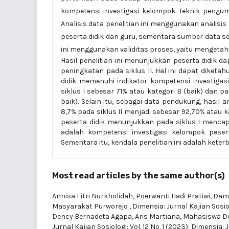
kompetensi investigasi kelompok. Teknik pengum
Analisis data penelitian ini menggunakan analisis 
peserta didik dan guru, sementara sumber data se
ini menggunakan validitas proses, yaitu mengetah
Hasil penelitian ini menunjukkan peserta didik d
peningkatan pada siklus II. Hal ini dapat diketa
didik memenuhi indikator kompetensi investigasi 
siklus I sebesar 71% atau kategori B (baik) dan 
baik). Selain itu, sebagai data pendukung, hasil 
8,7% pada siklus II menjadi sebesar 92,70% atau ka
peserta didik menunjukkan pada siklus I mencapa
adalah kompetensi investigasi kelompok pese
Sementara itu, kendala penelitian ini adalah kete
Most read articles by the same author(s)
Annisa Fitri Nurkholidah, Poerwanti Hadi Pratiwi,
Damp
Masyarakat Purworejo
,
Dimensia: Jurnal Kajian Sosiol
Dency Bernadeta Agapa, Aris Martiana,
Mahasiswa Dog
Jurnal Kajian Sosiologi: Vol. 12 No. 1 (2023): Dimensia: 