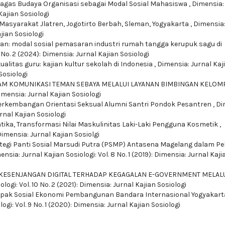
gas Budaya Organisasi sebagai Modal Sosial Mahasiswa
,
Dimensia:
 Kajian Sosiologi
Masyarakat Jlatren, Jogotirto Berbah, Sleman, Yogyakarta
,
Dimensia:
ajian Sosiologi
an: modal sosial pemasaran industri rumah tangga kerupuk sagu di
3 No. 2 (2024): Dimensia: Jurnal Kajian Sosiologi
alitas guru: kajian kultur sekolah di Indonesia
,
Dimensia: Jurnal Kaj
 Sosiologi
AM KOMUNIKASI TEMAN SEBAYA MELALUI LAYANAN BIMBINGAN KELO
 Dimensia: Jurnal Kajian Sosiologi
Perkembangan Orientasi Seksual Alumni Santri Pondok Pesantren
,
Di
urnal Kajian Sosiologi
ntika,
Transformasi Nilai Maskulinitas Laki-Laki Pengguna Kosmetik
,
 Dimensia: Jurnal Kajian Sosiolgi
tegi Panti Sosial Marsudi Putra (PSMP) Antasena Magelang dalam Pe
ensia: Jurnal Kajian Sosiologi: Vol. 8 No. 1 (2019): Dimensia: Jurnal Kaji
KESENJANGAN DIGITAL TERHADAP KEGAGALAN E-GOVERNMENT MELAL
logi: Vol. 10 No. 2 (2021): Dimensia: Jurnal Kajian Sosiologi
ak Sosial Ekonomi Pembangunan Bandara Internasional Yogyakart
ogi: Vol. 9 No. 1 (2020): Dimensia: Jurnal Kajian Sosiologi