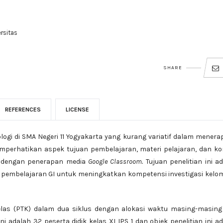
ersitas
SHARE
REFERENCES
LICENSE
iologi di SMA Negeri 11 Yogyakarta yang kurang variatif dalam mener
mperhatikan aspek tujuan pembelajaran, materi pelajaran, dan ko
ng dengan penerapan media
Google Classroom.
Tujuan penelitian ini a
pembelajaran GI untuk meningkatkan kompetensi investigasi kelo
 kelas (PTK) dalam dua siklus dengan alokasi waktu masing-masing
ni adalah 32 peserta didik kelas XI IPS 1 dan objek penelitian ini a