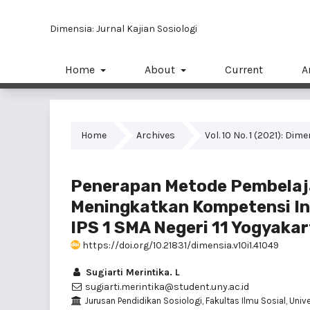
Dimensia: Jurnal Kajian Sosiologi
Home
About
Current
A
Home
Archives
Vol. 10 No. 1 (2021): Dim
Penerapan Metode Pembelaja
Meningkatkan Kompetensi Inv
IPS 1 SMA Negeri 11 Yogyaka
https://doi.org/10.21831/dimensia.v10i1.41049
Sugiarti Merintika. L
sugiarti.merintika@student.uny.ac.id
Jurusan Pendidikan Sosiologi, Fakultas Ilmu Sosial, Univ