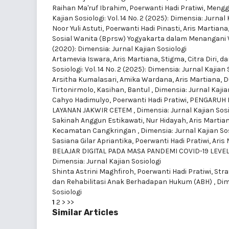
Raihan Ma'ruf Ibrahim, Poerwanti Hadi Pratiwi,
Mengga
Kajian Sosiologi: Vol. 14 No. 2 (2025): Dimensia: Jurnal
Noor Yuli Astuti, Poerwanti Hadi Pinasti, Aris Martian
Sosial Wanita (Bprsw) Yogyakarta dalam Menangani
(2020): Dimensia: Jurnal Kajian Sosiologi
Artamevia Iswara, Aris Martiana,
Stigma, Citra Diri, 
Sosiologi: Vol. 14 No. 2 (2025): Dimensia: Jurnal Kajian 
Arsitha Kumalasari, Amika Wardana, Aris Martiana,
D
Tirtonirmolo, Kasihan, Bantul
,
Dimensia: Jurnal Kajian
Cahyo Hadimulyo, Poerwanti Hadi Pratiwi,
PENGARUH 
LAYANAN JAKWIR CETEM
,
Dimensia: Jurnal Kajian Sosio
Sakinah Anggun Estikawati, Nur Hidayah, Aris Martia
Kecamatan Cangkringan
,
Dimensia: Jurnal Kajian Sos
Sasiana Gilar Apriantika, Poerwanti Hadi Pratiwi, Ari
BELAJAR DIGITAL PADA MASA PANDEMI COVID-19 LEV
Dimensia: Jurnal Kajian Sosiologi
Shinta Astrini Maghfiroh, Poerwanti Hadi Pratiwi,
Stra
dan Rehabilitasi Anak Berhadapan Hukum (ABH)
,
Dim
Sosiologi
1
2
>
>>
Similar Articles