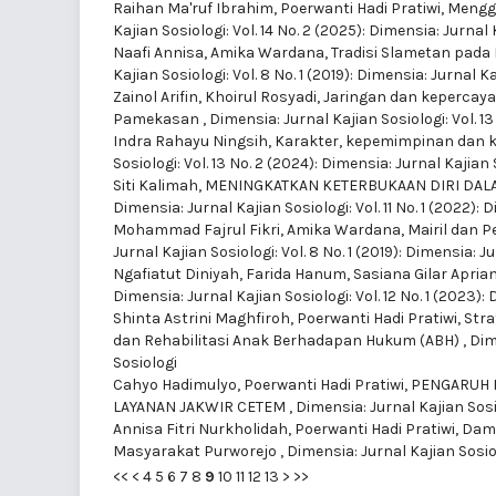
Raihan Ma'ruf Ibrahim, Poerwanti Hadi Pratiwi,
Mengga
Kajian Sosiologi: Vol. 14 No. 2 (2025): Dimensia: Jurnal
Naafi Annisa, Amika Wardana,
Tradisi Slametan pada 
Kajian Sosiologi: Vol. 8 No. 1 (2019): Dimensia: Jurnal K
Zainol Arifin, Khoirul Rosyadi,
Jaringan dan kepercaya
Pamekasan
,
Dimensia: Jurnal Kajian Sosiologi: Vol. 1
Indra Rahayu Ningsih,
Karakter, kepemimpinan dan ku
Sosiologi: Vol. 13 No. 2 (2024): Dimensia: Jurnal Kajian
Siti Kalimah,
MENINGKATKAN KETERBUKAAN DIRI DAL
Dimensia: Jurnal Kajian Sosiologi: Vol. 11 No. 1 (2022):
Mohammad Fajrul Fikri, Amika Wardana,
Mairil dan 
Jurnal Kajian Sosiologi: Vol. 8 No. 1 (2019): Dimensia: J
Ngafiatut Diniyah, Farida Hanum, Sasiana Gilar Apria
Dimensia: Jurnal Kajian Sosiologi: Vol. 12 No. 1 (2023):
Shinta Astrini Maghfiroh, Poerwanti Hadi Pratiwi,
Stra
dan Rehabilitasi Anak Berhadapan Hukum (ABH)
,
Dim
Sosiologi
Cahyo Hadimulyo, Poerwanti Hadi Pratiwi,
PENGARUH 
LAYANAN JAKWIR CETEM
,
Dimensia: Jurnal Kajian Sosio
Annisa Fitri Nurkholidah, Poerwanti Hadi Pratiwi,
Damp
Masyarakat Purworejo
,
Dimensia: Jurnal Kajian Sosiol
<<
<
4
5
6
7
8
9
10
11
12
13
>
>>