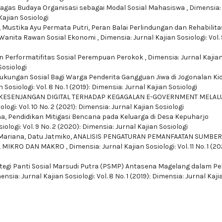
gas Budaya Organisasi sebagai Modal Sosial Mahasiswa
,
Dimensia:
 Kajian Sosiologi
a, Mustika Ayu Permata Putri,
Peran Balai Perlindungan dan Rehabilita
 Wanita Rawan Sosial Ekonomi
,
Dimensia: Jurnal Kajian Sosiologi: Vol. 
dan Performatifitas Sosial Perempuan Perokok
,
Dimensia: Jurnal Kajia
Sosiologi
ukungan Sosial Bagi Warga Penderita Gangguan Jiwa di Jogonalan Kid
 Sosiologi: Vol. 8 No. 1 (2019): Dimensia: Jurnal Kajian Sosiologi
KESENJANGAN DIGITAL TERHADAP KEGAGALAN E-GOVERNMENT MELAL
logi: Vol. 10 No. 2 (2021): Dimensia: Jurnal Kajian Sosiologi
na,
Pendidikan Mitigasi Bencana pada Keluarga di Desa Kepuharjo
iologi: Vol. 9 No. 2 (2020): Dimensia: Jurnal Kajian Sosiologi
s Mariana, Datu Jatmiko,
ANALISIS PENGATURAN PEMANFAATAN SUMBER
EL MIKRO DAN MAKRO
,
Dimensia: Jurnal Kajian Sosiologi: Vol. 11 No. 1 (20
tegi Panti Sosial Marsudi Putra (PSMP) Antasena Magelang dalam Pe
ensia: Jurnal Kajian Sosiologi: Vol. 8 No. 1 (2019): Dimensia: Jurnal Kaji