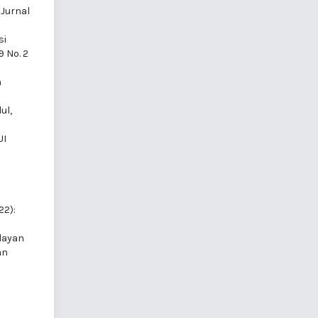
 Jurnal
si
9 No. 2
n
ul,
UI
22):
layan
an