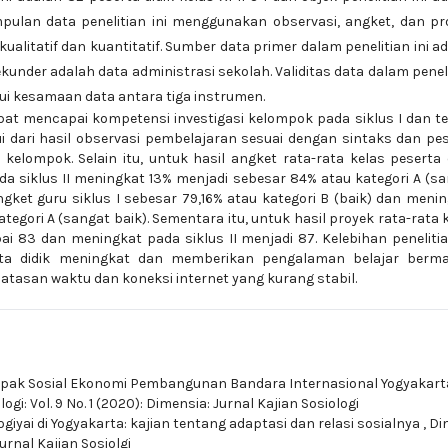
pulan data penelitian ini menggunakan observasi, angket, dan pr
kualitatif dan kuantitatif. Sumber data primer dalam penelitian ini a
kunder adalah data administrasi sekolah. Validitas data dalam penel
ui kesamaan data antara tiga instrumen.
apat mencapai kompetensi investigasi kelompok pada siklus I dan te
hui dari hasil observasi pembelajaran sesuai dengan sintaks dan pe
kelompok. Selain itu, untuk hasil angket rata-rata kelas peserta 
pada siklus II meningkat 13% menjadi sebesar 84% atau kategori A (s
angket guru siklus I sebesar 79,16% atau kategori B (baik) dan meni
tegori A (sangat baik). Sementara itu, untuk hasil proyek rata-rata 
i 83 dan meningkat pada siklus II menjadi 87. Kelebihan penelitia
rta didik meningkat dan memberikan pengalaman belajar berma
rbatasan waktu dan koneksi internet yang kurang stabil.
ak Sosial Ekonomi Pembangunan Bandara Internasional Yogyakart
ogi: Vol. 9 No. 1 (2020): Dimensia: Jurnal Kajian Sosiologi
iyai di Yogyakarta: kajian tentang adaptasi dan relasi sosialnya
,
Di
Jurnal Kajian Sosiolgi