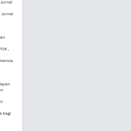
 Jurnal
 Jurnal
ian
MPOK
,
mensia:
layan
an
UI
a bagi