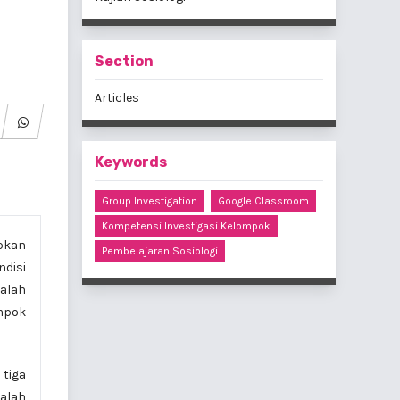
Section
Articles
Keywords
Group Investigation
Google Classroom
Kompetensi Investigasi Kelompok
apkan
Pembelajaran Sosiologi
ndisi
dalah
mpok
 tiga
dalah