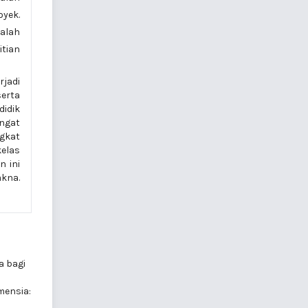
oyek.
dalah
itian
rjadi
serta
didik
angat
ngkat
kelas
n ini
kna.
a bagi
mensia: