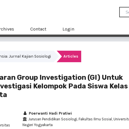
rchives
Contact
Login
ensia: Jurnal Kajian Sosiologi
Articles
ran Group Investigation (GI) Untuk
estigasi Kelompok Pada Siswa Kelas
rta
Poerwanti Hadi Pratiwi
Jurusan Pendidikan Sosiologi, Fakultas Ilmu Sosial, Universit
Negeri Yogyakarta
ersitas