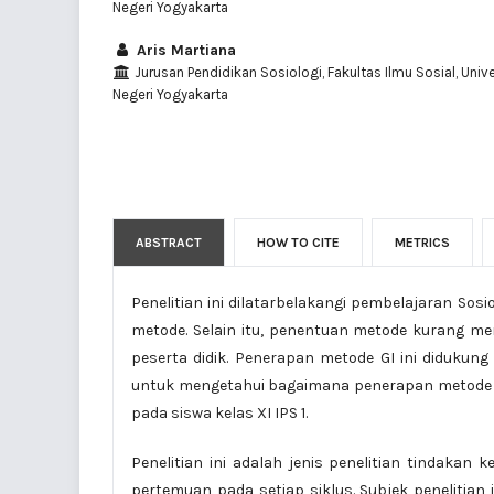
Negeri Yogyakarta
Aris Martiana
Jurusan Pendidikan Sosiologi, Fakultas Ilmu Sosial, Univ
Negeri Yogyakarta
ABSTRACT
HOW TO CITE
METRICS
Penelitian ini dilatarbelakangi pembelajaran Sos
metode. Selain itu, penentuan metode kurang me
peserta didik. Penerapan metode GI ini diduku
untuk mengetahui bagaimana penerapan metode 
pada siswa kelas XI IPS 1.
Penelitian ini adalah jenis penelitian tindakan
pertemuan pada setiap siklus. Subjek penelitian i