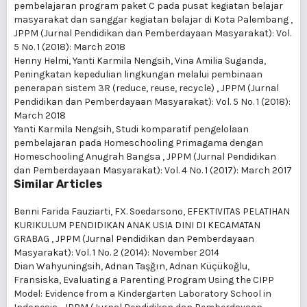
pembelajaran program paket C pada pusat kegiatan belajar
masyarakat dan sanggar kegiatan belajar di Kota Palembang
,
JPPM (Jurnal Pendidikan dan Pemberdayaan Masyarakat): Vol.
5 No. 1 (2018): March 2018
Henny Helmi, Yanti Karmila Nengsih, Vina Amilia Suganda,
Peningkatan kepedulian lingkungan melalui pembinaan
penerapan sistem 3R (reduce, reuse, recycle)
,
JPPM (Jurnal
Pendidikan dan Pemberdayaan Masyarakat): Vol. 5 No. 1 (2018):
March 2018
Yanti Karmila Nengsih,
Studi komparatif pengelolaan
pembelajaran pada Homeschooling Primagama dengan
Homeschooling Anugrah Bangsa
,
JPPM (Jurnal Pendidikan
dan Pemberdayaan Masyarakat): Vol. 4 No. 1 (2017): March 2017
Similar Articles
Benni Farida Fauziarti, FX. Soedarsono,
EFEKTIVITAS PELATIHAN
KURIKULUM PENDIDIKAN ANAK USIA DINI DI KECAMATAN
GRABAG
,
JPPM (Jurnal Pendidikan dan Pemberdayaan
Masyarakat): Vol. 1 No. 2 (2014): November 2014
Dian Wahyuningsih, Adnan Taşğın, Adnan Küçükoğlu,
Fransiska,
Evaluating a Parenting Program Using the CIPP
Model: Evidence from a Kindergarten Laboratory School in