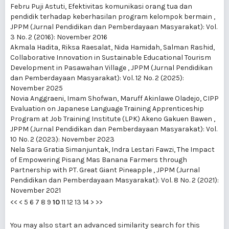
Febru Puji Astuti,
Efektivitas komunikasi orang tua dan
pendidik terhadap keberhasilan program kelompok bermain
,
JPPM (Jurnal Pendidikan dan Pemberdayaan Masyarakat): Vol.
3 No. 2 (2016): November 2016
Akmala Hadita, Riksa Raesalat, Nida Hamidah, Salman Rashid,
Collaborative Innovation in Sustainable Educational Tourism
Development in Pasawahan Village
,
JPPM (Jurnal Pendidikan
dan Pemberdayaan Masyarakat): Vol. 12 No. 2 (2025):
November 2025
Novia Anggraeni, Imam Shofwan, Maruff Akinlawe Oladejo,
CIPP
Evaluation on Japanese Language Training Apprenticeship
Program at Job Training Institute (LPK) Akeno Gakuen Bawen
,
JPPM (Jurnal Pendidikan dan Pemberdayaan Masyarakat): Vol.
10 No. 2 (2023): November 2023
Nela Sara Gratia Simanjuntak, Indra Lestari Fawzi,
The Impact
of Empowering Pisang Mas Banana Farmers through
Partnership with PT. Great Giant Pineapple
,
JPPM (Jurnal
Pendidikan dan Pemberdayaan Masyarakat): Vol. 8 No. 2 (2021):
November 2021
<<
<
5
6
7
8
9
10
11
12
13
14
>
>>
You may also
start an advanced similarity search
for this