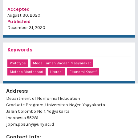
Accepted
August 30, 2020
Published
December 31, 2020
Keywords
Prototype
Model Taman Bacaan Masyarakat
Metode Montessori
Literasi
Ekonomi Kreatif
Address
Department of Nonformal Education
Graduate Program, Universitas Negeri Yogyakarta
Jalan Colombo No. 1, Yogyakarta
Indonesia 55281
jppm.ppsuny@uny.ac.id
Contact Info: