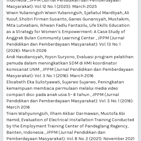
Indonesia
,
JPPM (Jurnal Pendidikan dan Pemberdayaan
Masyarakat): Vol. 12 No. 1 (2025): March 2025
Wiwin Yulianingsih Wiwin Yulianingsih, Sjafiatul Mardliyah, Ali
Yusuf, Shobri Firman Susanto, Ganes Gunansyah, Mustakim,
Mita Lutviatiani, Ikhwan Fadlu Fantazilu,
Life Skills Education
as a Strategy for Women’s Empowerment: A Case Study of
Anggrek Bulan Community Learning Center
,
JPPM (Jurnal
Pendidikan dan Pemberdayaan Masyarakat): Vol. 13 No. 1
(2026): March 2026
Andi Hasdiansyah, Yoyon Suryono,
Evaluasi program pelatihan
pemuda dalam meningkatkan SDM di HMI koordinator
komisariat UNM
,
JPPM (Jurnal Pendidikan dan Pemberdayaan
Masyarakat): Vol. 3 No. 1 (2016): March 2016
Elisabeth Eka Sulistyawati, Sujarwo Sujarwo,
Peningkatan
kemampuan membaca permulaan melalui media video
compact disc pada anak usia 5– 6 tahun
,
JPPM (Jurnal
Pendidikan dan Pemberdayaan Masyarakat): Vol. 3 No. 1 (2016):
March 2016
Triani Wahyuningsih, Ilham Akbar Darmawan, Mustofa Abi
Hamid,
Evaluation of Electrical Installation Training Conducted
by the Employment Training Center of Pandeglang Regency,
Banten, Indonesia
,
JPPM (Jurnal Pendidikan dan
Pemberdayaan Masyarakat): Vol. 8 No. 2 (2021): November 2021