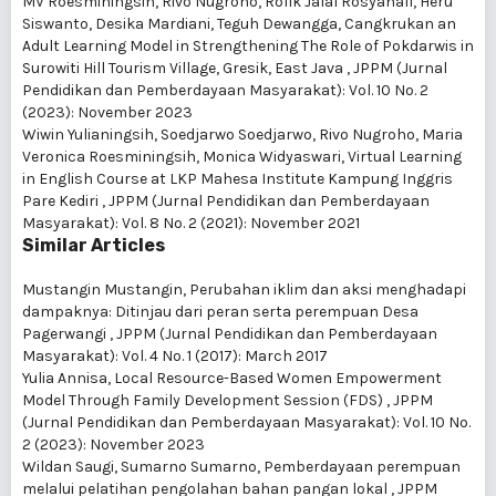
MV Roesminingsih, Rivo Nugroho, Rofik Jalal Rosyanafi, Heru
Siswanto, Desika Mardiani, Teguh Dewangga,
Cangkrukan an
Adult Learning Model in Strengthening The Role of Pokdarwis in
Surowiti Hill Tourism Village, Gresik, East Java
,
JPPM (Jurnal
Pendidikan dan Pemberdayaan Masyarakat): Vol. 10 No. 2
(2023): November 2023
Wiwin Yulianingsih, Soedjarwo Soedjarwo, Rivo Nugroho, Maria
Veronica Roesminingsih, Monica Widyaswari,
Virtual Learning
in English Course at LKP Mahesa Institute Kampung Inggris
Pare Kediri
,
JPPM (Jurnal Pendidikan dan Pemberdayaan
Masyarakat): Vol. 8 No. 2 (2021): November 2021
Similar Articles
Mustangin Mustangin,
Perubahan iklim dan aksi menghadapi
dampaknya: Ditinjau dari peran serta perempuan Desa
Pagerwangi
,
JPPM (Jurnal Pendidikan dan Pemberdayaan
Masyarakat): Vol. 4 No. 1 (2017): March 2017
Yulia Annisa,
Local Resource-Based Women Empowerment
Model Through Family Development Session (FDS)
,
JPPM
(Jurnal Pendidikan dan Pemberdayaan Masyarakat): Vol. 10 No.
2 (2023): November 2023
Wildan Saugi, Sumarno Sumarno,
Pemberdayaan perempuan
melalui pelatihan pengolahan bahan pangan lokal
,
JPPM