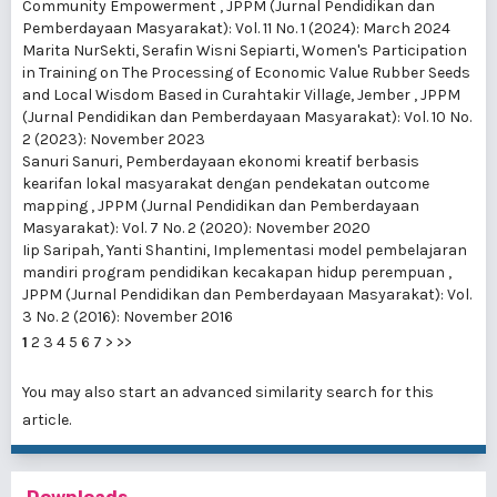
Community Empowerment
,
JPPM (Jurnal Pendidikan dan
Pemberdayaan Masyarakat): Vol. 11 No. 1 (2024): March 2024
Marita NurSekti, Serafin Wisni Sepiarti,
Women's Participation
in Training on The Processing of Economic Value Rubber Seeds
and Local Wisdom Based in Curahtakir Village, Jember
,
JPPM
(Jurnal Pendidikan dan Pemberdayaan Masyarakat): Vol. 10 No.
2 (2023): November 2023
Sanuri Sanuri,
Pemberdayaan ekonomi kreatif berbasis
kearifan lokal masyarakat dengan pendekatan outcome
mapping
,
JPPM (Jurnal Pendidikan dan Pemberdayaan
Masyarakat): Vol. 7 No. 2 (2020): November 2020
Iip Saripah, Yanti Shantini,
Implementasi model pembelajaran
mandiri program pendidikan kecakapan hidup perempuan
,
JPPM (Jurnal Pendidikan dan Pemberdayaan Masyarakat): Vol.
3 No. 2 (2016): November 2016
1
2
3
4
5
6
7
>
>>
You may also
start an advanced similarity search
for this
article.