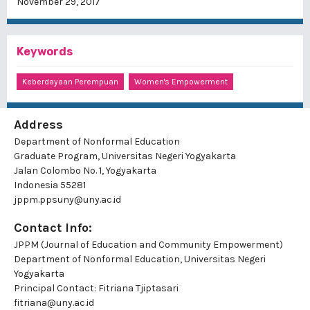
November 29, 2017
Keywords
Keberdayaan Perempuan
Women's Empowerment
Address
Department of Nonformal Education
Graduate Program, Universitas Negeri Yogyakarta
Jalan Colombo No. 1, Yogyakarta
Indonesia 55281
jppm.ppsuny@uny.ac.id
Contact Info:
JPPM (Journal of Education and Community Empowerment)
Department of Nonformal Education, Universitas Negeri
Yogyakarta
Principal Contact:
Fitriana Tjiptasari
fitriana@uny.ac.id