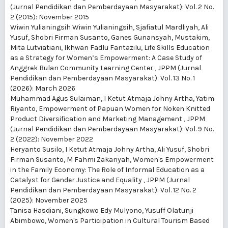
(Jurnal Pendidikan dan Pemberdayaan Masyarakat): Vol. 2 No.
2 (2015): November 2015
Wiwin Yulianingsih Wiwin Yulianingsih, Sjafiatul Mardliyah, Ali
Yusuf, Shobri Firman Susanto, Ganes Gunansyah, Mustakim,
Mita Lutviatiani, Ikhwan Fadlu Fantazilu,
Life Skills Education
as a Strategy for Women’s Empowerment: A Case Study of
Anggrek Bulan Community Learning Center
,
JPPM (Jurnal
Pendidikan dan Pemberdayaan Masyarakat): Vol. 13 No. 1
(2026): March 2026
Muhammad Agus Sulaiman, I Ketut Atmaja Johny Artha, Yatim
Riyanto,
Empowerment of Papuan Women for Noken Knitted
Product Diversification and Marketing Management
,
JPPM
(Jurnal Pendidikan dan Pemberdayaan Masyarakat): Vol. 9 No.
2 (2022): November 2022
Heryanto Susilo, I Ketut Atmaja Johny Artha, Ali Yusuf, Shobri
Firman Susanto, M Fahmi Zakariyah,
Women's Empowerment
in the Family Economy: The Role of Informal Education as a
Catalyst for Gender Justice and Equality
,
JPPM (Jurnal
Pendidikan dan Pemberdayaan Masyarakat): Vol. 12 No. 2
(2025): November 2025
Tanisa Hasdiani, Sungkowo Edy Mulyono, Yusuff Olatunji
Abimbowo,
Women's Participation in Cultural Tourism Based