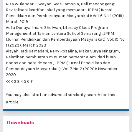
Riza Wulandari, I Wayan Gede Lamopia,
Bali mendongeng:
Revitalisasi kearifan lokal yang memudar
,
JPPM (Jurnal
Pendidikan dan Pemberdayaan Masyarakat): Vol. 6 No. 1 (2019):
March 2019
Aulia Denaya, Imam Shofwan,
Literacy Class Program
Management at Taman Lentera School Semarang
,
JPPM
(Jurnal Pendidikan dan Pemberdayaan Masyarakat): Vol. 10 No.
1 (2023): March 2023
Aisyah Hadi Ramadani, Reny Rosalina, Riska Surya Ningrum,
Pelatihan pembuatan minuman berserat alami dari buah
nanas dan nata de coco
,
JPPM (Jurnal Pendidikan dan
Pemberdayaan Masyarakat): Vol. 7 No. 2 (2020): November
2020
<<
<
2
3
4
5
6
7
You may also
start an advanced similarity search
for this
article.
Downloads