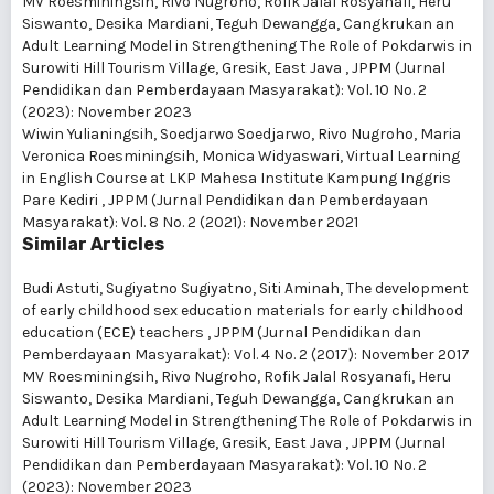
MV Roesminingsih, Rivo Nugroho, Rofik Jalal Rosyanafi, Heru
Siswanto, Desika Mardiani, Teguh Dewangga,
Cangkrukan an
Adult Learning Model in Strengthening The Role of Pokdarwis in
Surowiti Hill Tourism Village, Gresik, East Java
,
JPPM (Jurnal
Pendidikan dan Pemberdayaan Masyarakat): Vol. 10 No. 2
(2023): November 2023
Wiwin Yulianingsih, Soedjarwo Soedjarwo, Rivo Nugroho, Maria
Veronica Roesminingsih, Monica Widyaswari,
Virtual Learning
in English Course at LKP Mahesa Institute Kampung Inggris
Pare Kediri
,
JPPM (Jurnal Pendidikan dan Pemberdayaan
Masyarakat): Vol. 8 No. 2 (2021): November 2021
Similar Articles
Budi Astuti, Sugiyatno Sugiyatno, Siti Aminah,
The development
of early childhood sex education materials for early childhood
education (ECE) teachers
,
JPPM (Jurnal Pendidikan dan
Pemberdayaan Masyarakat): Vol. 4 No. 2 (2017): November 2017
MV Roesminingsih, Rivo Nugroho, Rofik Jalal Rosyanafi, Heru
Siswanto, Desika Mardiani, Teguh Dewangga,
Cangkrukan an
Adult Learning Model in Strengthening The Role of Pokdarwis in
Surowiti Hill Tourism Village, Gresik, East Java
,
JPPM (Jurnal
Pendidikan dan Pemberdayaan Masyarakat): Vol. 10 No. 2
(2023): November 2023