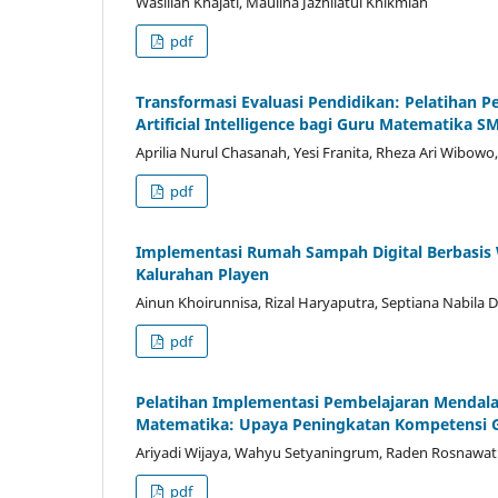
Wasillah Khajati, Maulina Jazhilatul Khikmiah
pdf
Transformasi Evaluasi Pendidikan: Pelatihan 
Artificial Intelligence bagi Guru Matematika
Aprilia Nurul Chasanah, Yesi Franita, Rheza Ari Wibow
pdf
Implementasi Rumah Sampah Digital Berbasis
Kalurahan Playen
Ainun Khoirunnisa, Rizal Haryaputra, Septiana Nabila D
pdf
Pelatihan Implementasi Pembelajaran Mendala
Matematika: Upaya Peningkatan Kompetensi G
Ariyadi Wijaya, Wahyu Setyaningrum, Raden Rosnawati
pdf