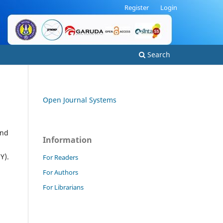
Register
Login
Search
Open Journal Systems
and
Information
Y).
For Readers
For Authors
For Librarians