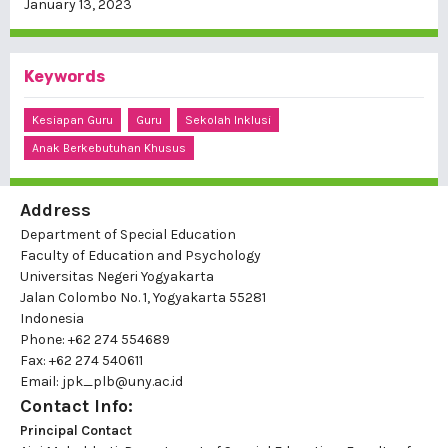
January 13, 2023
Keywords
Kesiapan Guru
Guru
Sekolah Inklusi
Anak Berkebutuhan Khusus
Address
Department of Special Education
Faculty of Education and Psychology
Universitas Negeri Yogyakarta
Jalan Colombo No. 1, Yogyakarta 55281
Indonesia
Phone: +62 274 554689
Fax: +62 274 540611
Email: jpk_plb@uny.ac.id
Contact Info:
Principal Contact