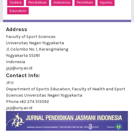
Cedera
Pendidikan
Indonesia
Penelitian
Injuries
Education
Address
Faculty of Sport Sciences
Universitas Negeri Yogyakarta
Jl. Colombo No. 1, Karangmalang
Yogyakarta 55281
Indonesia
jpji@uny.ac.id
Contact Info:
JPJI
Department of Sports Education, Faculty of Health and Sport
Sciences Universitas Negeri Yogyakarta
Phone
+62 274 513092
jpji@uny.ac.id