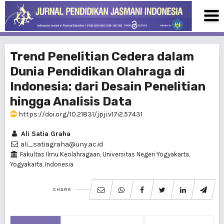
Trend Penelitian Cedera dalam
Dunia Pendidikan Olahraga di
Indonesia: dari Desain Penelitian
hingga Analisis Data
https://doi.org/10.21831/jpji.v17i2.57431
Ali Satia Graha
ali_satiagraha@uny.ac.id
Fakultas Ilmu Keolahragaan, Universitas Negeri Yogyakarta,
Yogyakarta, Indonesia
SHARE