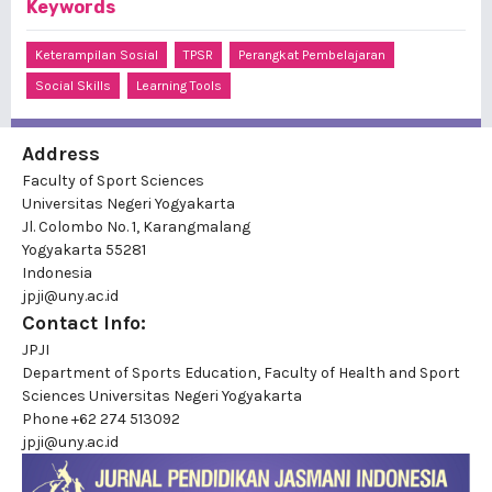
Keywords
Keterampilan Sosial
TPSR
Perangkat Pembelajaran
Social Skills
Learning Tools
Address
Faculty of Sport Sciences
Universitas Negeri Yogyakarta
Jl. Colombo No. 1, Karangmalang
Yogyakarta 55281
Indonesia
jpji@uny.ac.id
Contact Info:
JPJI
Department of Sports Education, Faculty of Health and Sport
Sciences Universitas Negeri Yogyakarta
Phone
+62 274 513092
jpji@uny.ac.id