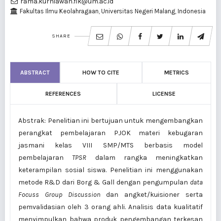
rama.kurniawan.fik@um.ac.id
Fakultas Ilmu Keolahragaan, Universitas Negeri Malang, Indonesia
SHARE
ABSTRACT
HOW TO CITE
METRICS
REFERENCES
LICENSE
Abstrak: Penelitian ini bertujuan untuk mengembangkan
perangkat pembelajaran PJOK materi kebugaran
jasmani kelas VIII SMP/MTS berbasis model
pembelajaran
TPSR
dalam rangka meningkatkan
keterampilan sosial siswa. Penelitian ini menggunakan
metode R&D dari Borg & Gall dengan pengumpulan
data
Focuss Group Discussion
dan angket/kuisioner serta
pemvalidasian oleh 3 orang ahli. Analisis data kualitatif
menyimpulkan bahwa produk pengembangan terkesan