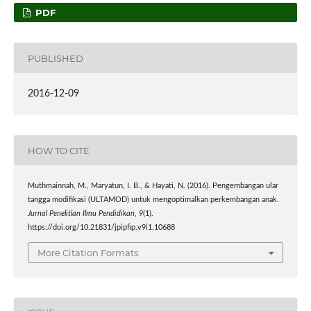
PDF
PUBLISHED
2016-12-09
HOW TO CITE
Muthmainnah, M., Maryatun, I. B., & Hayati, N. (2016). Pengembangan ular
tangga modifikasi (ULTAMOD) untuk mengoptimalkan perkembangan anak.
Jurnal Penelitian Ilmu Pendidikan
,
9
(1).
https://doi.org/10.21831/jpipfip.v9i1.10688
More Citation Formats