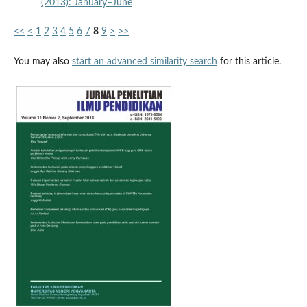
(2013): January–June
<<
<
1
2
3
4
5
6
7
8
9
>
>>
You may also
start an advanced similarity search
for this article.