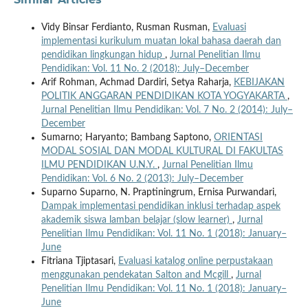
Vidy Binsar Ferdianto, Rusman Rusman,
Evaluasi
implementasi kurikulum muatan lokal bahasa daerah dan
pendidikan lingkungan hidup
,
Jurnal Penelitian Ilmu
Pendidikan: Vol. 11 No. 2 (2018): July–December
Arif Rohman, Achmad Dardiri, Setya Raharja,
KEBIJAKAN
POLITIK ANGGARAN PENDIDIKAN KOTA YOGYAKARTA
,
Jurnal Penelitian Ilmu Pendidikan: Vol. 7 No. 2 (2014): July–
December
Sumarno; Haryanto; Bambang Saptono,
ORIENTASI
MODAL SOSIAL DAN MODAL KULTURAL DI FAKULTAS
ILMU PENDIDIKAN U.N.Y.
,
Jurnal Penelitian Ilmu
Pendidikan: Vol. 6 No. 2 (2013): July–December
Suparno Suparno, N. Praptiningrum, Ernisa Purwandari,
Dampak implementasi pendidikan inklusi terhadap aspek
akademik siswa lamban belajar (slow learner)
,
Jurnal
Penelitian Ilmu Pendidikan: Vol. 11 No. 1 (2018): January–
June
Fitriana Tjiptasari,
Evaluasi katalog online perpustakaan
menggunakan pendekatan Salton and Mcgill
,
Jurnal
Penelitian Ilmu Pendidikan: Vol. 11 No. 1 (2018): January–
June