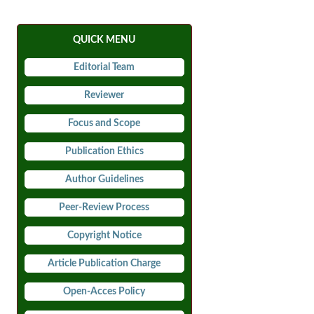
QUICK MENU
Editorial Team
Reviewer
Focus and Scope
Publication Ethics
Author Guidelines
Peer-Review Process
Copyright Notice
Article Publication Charge
Open-Acces Policy