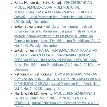
Farida Hanum dan Setya Raharja,
PENGEMBANGAN
MODEL PEMBELAJARAN MULTIKULTURAL
TERINTEGRASI MATA PELAJARAN IPS DI SEKOLAH
DASAR
,
Jurnal Penelitian Ilmu Pendidikan: Vol. 6 No. 2
(2013): July–December
Endan Suwandana,
Peningkatan kemampuan pejabat
fungsional tertentu dalam menulis paper melalui inovasi
metode pembelajaran: studi kasus provinsi Kepulauan
Bangka belitung
,
Jurnal Penelitian Ilmu Pendidikan: Vol. 12
No. 2 (2019): July–December
Entoh Tohani,
STRATEGI PENGEMBANGAN KAPASITAS
PUSAT KEGIATAN BELAJAR MASYARAKAT (PKBM)
SEBAGAI PENYEDIA LAYANAN BIDANG PENDIDIKAN
,
Jurnal Penelitian Ilmu Pendidikan: Vol. 3 No. 2 (2010): July–
December
Retnoningsih Retnoningsih,
UPAYA MENGOPTIMALKAN
BIMBINGAN KONSELING UNTUK MENGATASI PERILAKU
MENYIMPANG SISWA
,
Jurnal Penelitian Ilmu Pendidikan:
Vol. 6 No. 1 (2013): January–June
Nur Djazifah ER, Hiryanto,
MODEL PENGEMBANGAN
PROFESIONALISME PENILIK PENDIDIKAN LUAR
SEKOLAH
,
Jurnal Penelitian Ilmu Pendidikan: Vol. 6 No. 1