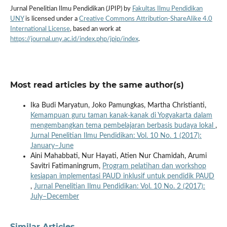
Jurnal Penelitian Ilmu Pendidikan (JPIP) by
Fakultas Ilmu Pendidikan
UNY
is licensed under a
Creative Commons Attribution-ShareAlike 4.0
International License
, based an work at
https://journal.uny.ac.id/index.php/jpip/index
.
Most read articles by the same author(s)
Ika Budi Maryatun, Joko Pamungkas, Martha Christianti,
Kemampuan guru taman kanak-kanak di Yogyakarta dalam
mengembangkan tema pembelajaran berbasis budaya lokal
,
Jurnal Penelitian Ilmu Pendidikan: Vol. 10 No. 1 (2017):
January–June
Aini Mahabbati, Nur Hayati, Atien Nur Chamidah, Arumi
Savitri Fatimaningrum,
Program pelatihan dan workshop
kesiapan implementasi PAUD inklusif untuk pendidik PAUD
,
Jurnal Penelitian Ilmu Pendidikan: Vol. 10 No. 2 (2017):
July–December
Similar Articles