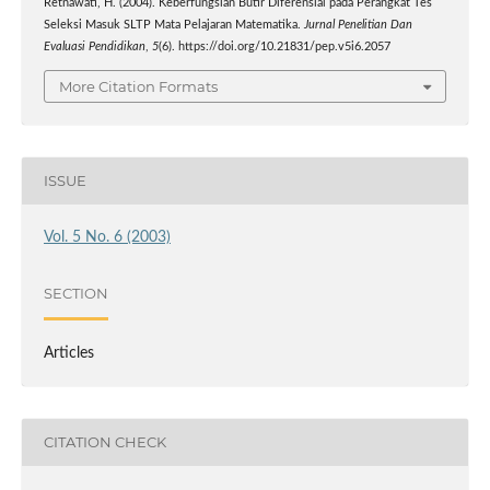
Retnawati, H. (2004). Keberfungsian Butir Diferensial pada Perangkat Tes
Seleksi Masuk SLTP Mata Pelajaran Matematika.
Jurnal Penelitian Dan
Evaluasi Pendidikan
,
5
(6). https://doi.org/10.21831/pep.v5i6.2057
More Citation Formats
ISSUE
Vol. 5 No. 6 (2003)
SECTION
Articles
CITATION CHECK