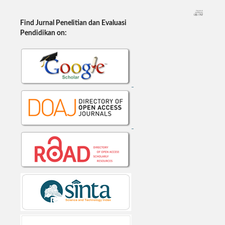
Find Jurnal Penelitian dan Evaluasi
Pendidikan on: