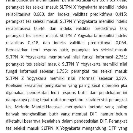
Hasil penelitian menunjukkan bahwa berdasarkan tcori tes klasik,
perangkat tes seleksi masuk SLTPN X Yogyakarta memiliki indeks
reliabilitasnya 0,683, dan indeks validitas prediktifnya 0,415;
perangkat tes seleksi masuk SLTPN Y Yogyakarta memiliki indeks
reliabilitasnya 0,546, dan indeks validitas prediktifnya 0,5;
perangkat tes seleksi masuk SLTPN Z Yogyakarta memiliki indeks
rcliabilitas 0,718, dan indeks validitas prediktifnya -0,064.
Berdasarkan teori respons butir, perangkat tes seleksi masuk
SLTPN X Yogyakarta mempunyai nilai fungsi informasi 2,751;
pcrangkat tes seleksi masuk SLTPN Y Yogyakarta memiliki nilai
fungsi informasi sebesar 1,755; perangkat tes seleksi masuk
SLTPN Z Yogyakarla memiliki nilai informasi sebesar 3,399.
Koefisien kesalahan pengukuran yang paling kecil diperoleh jika
digunakan pendekatan leori respons butir dan pendekatan ini
nampaknya paling tepat untuk mengetahui karakteristik perangkat
tes. Metode Mantel-Haenszel merupakan metode yang paling
banyak menghasilkan butir yang memuat DIF, namun belum
diketahui besarnya kesalahan dalam pendeteksian DIF. Perangkat
tes seleksi masuk SLTPN X Yogyakarta mengandung DTF yang