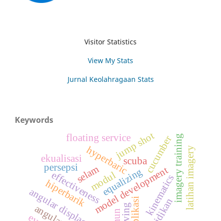
Visitor Statistics
View My Stats
Jurnal Keolahragaan Stats
Keywords
jump shot
floating service
imagery training
cucumber
hyperbaric
latihan imagery
ekualisasi
scuba
persepsi
selam
model development
equalizing
effectiveness
modul
kinematics
hiperbarik
angular displacement
aplikasi
pendidikan
diving