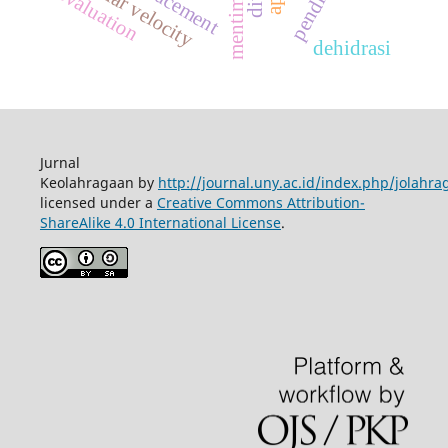
angular velocity
mentimun
evaluation
dehidrasi
Jurnal
Keolahragaan by
http://journal.uny.ac.id/index.php/jolahra
licensed under a
Creative Commons Attribution-
ShareAlike 4.0 International License
.