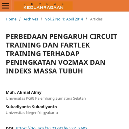
Home
/
Archives
/
Vol. 2 No. 1: April 2014
/
Articles
PERBEDAAN PENGARUH CIRCUIT
TRAINING DAN FARTLEK
TRAINING TERHADAP
PENINGKATAN VO2MAX DAN
INDEKS MASSA TUBUH
Muh. Akmal Almy
Universitas PGRI Palembang Sumatera Selatan
Sukadiyanto Sukadiyanto
Universitas Negeri Yogyakarta
DOI:
https://doi.org/10.21831/jk.v2i1.2603