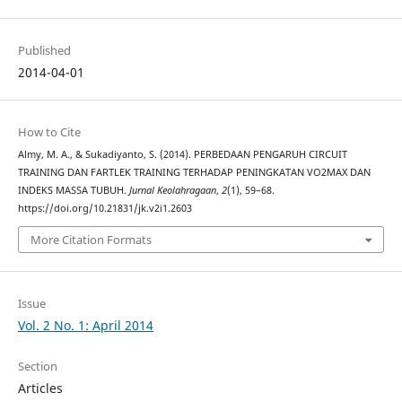
Published
2014-04-01
How to Cite
Almy, M. A., & Sukadiyanto, S. (2014). PERBEDAAN PENGARUH CIRCUIT
TRAINING DAN FARTLEK TRAINING TERHADAP PENINGKATAN VO2MAX DAN
INDEKS MASSA TUBUH.
Jurnal Keolahragaan
,
2
(1), 59–68.
https://doi.org/10.21831/jk.v2i1.2603
More Citation Formats
Issue
Vol. 2 No. 1: April 2014
Section
Articles