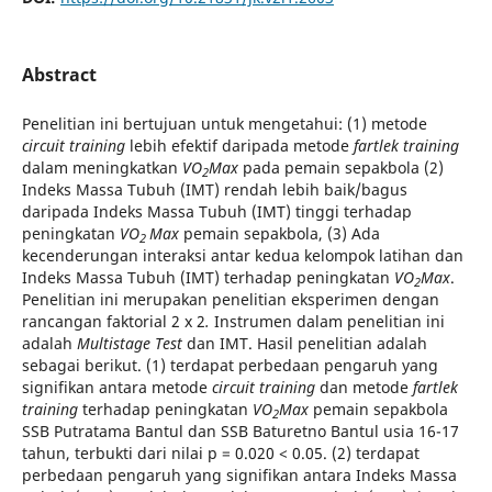
Abstract
Penelitian ini bertujuan untuk mengetahui: (1) metode
circuit training
lebih efektif daripada metode
fartlek training
dalam meningkatkan
VO
Max
pada pemain sepakbola (2)
2
Indeks Massa Tubuh (IMT) rendah lebih baik/bagus
daripada Indeks Massa Tubuh (IMT) tinggi terhadap
peningkatan
VO
Max
pemain sepakbola, (3) Ada
2
kecenderungan interaksi antar kedua kelompok latihan dan
Indeks Massa Tubuh (IMT) terhadap peningkatan
VO
Max
.
2
Penelitian ini merupakan penelitian eksperimen dengan
rancangan faktorial 2 x 2
.
Instrumen dalam penelitian ini
adalah
Multistage Test
dan IMT. Hasil penelitian adalah
sebagai berikut. (1) terdapat perbedaan pengaruh yang
signifikan antara metode
circuit training
dan metode
fartlek
training
terhadap peningkatan
VO
Max
pemain sepakbola
2
SSB Putratama Bantul dan SSB Baturetno Bantul usia 16-17
tahun, terbukti dari nilai p = 0.020 < 0.05. (2) terdapat
perbedaan pengaruh yang signifikan antara Indeks Massa