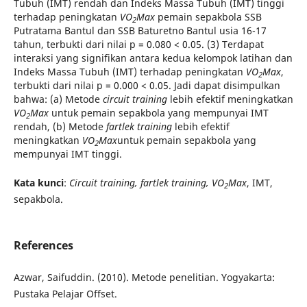
Tubuh (IMT) rendah dan Indeks Massa Tubuh (IMT) tinggi
terhadap peningkatan
VO
Max
pemain sepakbola SSB
2
Putratama Bantul dan SSB Baturetno Bantul usia 16-17
tahun, terbukti dari nilai p = 0.080 < 0.05. (3) Terdapat
interaksi yang signifikan antara kedua kelompok latihan dan
Indeks Massa Tubuh (IMT) terhadap peningkatan
VO
Max
,
2
terbukti dari nilai p = 0.000 < 0.05. Jadi dapat disimpulkan
bahwa: (a) Metode
circuit training
lebih efektif meningkatkan
VO
Max
untuk pemain sepakbola yang mempunyai IMT
2
rendah, (b) Metode
fartlek training
lebih efektif
meningkatkan
VO
Max
untuk pemain sepakbola yang
2
mempunyai IMT tinggi.
Kata kunci
:
Circuit training, fartlek training, VO
Max
, IMT,
2
sepakbola.
References
Azwar, Saifuddin. (2010). Metode penelitian. Yogyakarta:
Pustaka Pelajar Offset.