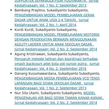
SUPPORTER SEPAKBOLA PSIM YOGYAKARTA
,
Jurnal
Keolahragaan: Vol. 1 No. 2: September 2013
Bambang Prayitno, Sukadiyanto Sukadiyanto,
PENGEMBANGAN MODEL PEMBELAJARAN GERAK
DASAR UNTUK ANAK USIA 2-4 TAHUN
,
Jurnal
Keolahragaan: Vol. 2 No. 1: April 2014
Kurdi Kurdi, Sukadiyanto Sukadiyanto,
PENGEMBANGAN MODEL PEMBELAJARAN MOTORIK
DENGAN PENDEKATAN BERMAIN MENGGUNAKAN
AGILITY LADDER UNTUK ANAK SEKOLAH DASAR
,
Jurnal Keolahragaan: Vol. 2 No. 2: September 2014
Agung Kristriawan, Sukadiyanto Sukadiyanto,
Pengaruh metode latihan dan koordinasi terhadap
smash backcourt atlet bola voli yunior putra
,
Jurnal
Keolahragaan: Vol. 4 No. 2: September 2016
Danang Kusumawardana, Sukadiyanto Sukadiyanto,
PENGEMBANGAN MEDIA PEMBELAJARAN VCD TENIS
LAPANGAN BAGI SISWA SEKOLAH DASAR
,
Jurnal
Keolahragaan: Vol. 1 No. 2: September 2013
Nur Sita Utami, Sukadiyanto Sukadiyanto,
MODEL
PENGENALAN AIR BAGI SISWA TAMAN KANAK-KANAK
,
Jurnal Keolahragaan: Vol. 2 No. 2: September 2014