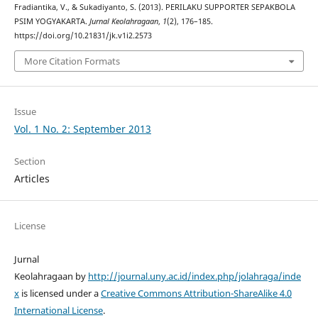
Fradiantika, V., & Sukadiyanto, S. (2013). PERILAKU SUPPORTER SEPAKBOLA
PSIM YOGYAKARTA.
Jurnal Keolahragaan
,
1
(2), 176–185.
https://doi.org/10.21831/jk.v1i2.2573
More Citation Formats
Issue
Vol. 1 No. 2: September 2013
Section
Articles
License
Jurnal
Keolahragaan by
http://journal.uny.ac.id/index.php/jolahraga/inde
x
is licensed under a
Creative Commons Attribution-ShareAlike 4.0
International License
.