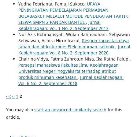
Yudha Febrianta, Pamuji Sukoco,
UPAYA
PENINGKATAN PEMBELAJARAN PERMAINAN
BOLABASKET MELALUI METODE PENDEKATAN TAKTIK
SISWA SMPN 2 PANDAK BANTUL
,
Jurnal
Keolahragaan: Vol. 1 No. 2: September 2013
Nur Azis Rohmansyah, Wulan Rahmadhani, Setiyawan
Setiyawan, Ashira Hiruntrakul,
Respon kapasitas daya
tahan dan aldosterone: Efek minuman isotonik
,
Jurnal
Keolahragaan: Vol. 8 No. 2: September 2020
Chairina Vidya, Fatma Zuhrotun Nisa, Ika Ratna Palupi,
Persepsi mahasiswa Fakultas Ilmu Keolahragaan
Universitas Negeri Yogyakarta terhadap atribut
produk minuman kesehatan
,
Jurnal Keolahragaan:
Vol. 6 No. 2: September 2018
<<
<
1
2
You may also
start an advanced similarity search
for this
article.