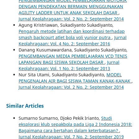
PENGEMBANGAN MODEL PEMBELAJARAN MOTORIK
DENGAN PENDEKATAN BERMAIN MENGGUNAKAN
AGILITY LADDER UNTUK ANAK SEKOLAH DASAR
,
Jurnal Keolahragaan: Vol. 2 No. 2: September 2014
Agung Kristriawan, Sukadiyanto Sukadiyanto,
Pengaruh metode latihan dan koordinasi terhadap
smash backcourt atlet bola voli yunior putra
,
Jurnal
Keolahragaan: Vol. 4 No. 2: September 2016
Danang Kusumawardana, Sukadiyanto Sukadiyanto,
PENGEMBANGAN MEDIA PEMBELAJARAN VCD TENIS
LAPANGAN BAGI SISWA SEKOLAH DASAR
,
Jurnal
Keolahragaan: Vol. 1 No. 2: September 2013
Nur Sita Utami, Sukadiyanto Sukadiyanto,
MODEL
PENGENALAN AIR BAGI SISWA TAMAN KANAK-KANAK
,
Jurnal Keolahragaan: Vol. 2 No. 2: September 2014
Similar Articles
Sumarno Sumarno, Djoko Pekik Irianto,
Studi
eksplorasi klub sepakbola pada Liga 2 Indonesia 2018:
Bagaimana cara bertahan dalam keterbatasan?
,
Jurnal Keolahragaan: Vol. 7 No. 2: September 2019