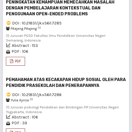
PENINGKATAN KEMAMPUAN MEMECAHKAN MASALAH
DENGAN PEMBELAJARAN KONTEKSTUAL DAN
PENGGUNAAN OPEN-ENDED PROBLEMS
DOI : 10.21831/jk.v36i1.7285
(1)
Pitajeng Pitajeng
(1) Jurusan PGSD Fakultas Ilmu Pendidikan Universitas Negeri
Semarang, Indonesia
Abstract : 153
PDF : 106
PDF
PEMAHAMAN ATAS KECAKAPAN HIDUP SOSIAL OLEH PARA
PENDIDIK PRASEKOLAH DAN PENERAPANNYA
DOI : 10.21831/jk.v36i1.7286
(1)
Yulia Ayriza
(1) Jurusan psikologi Pendidikan dan Bimbingan FIP Universitas Negeri
Yogyakarta, Indonesia
Abstract : 106
PDF : 39