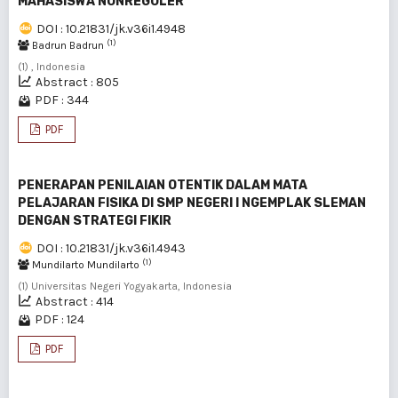
MAHASISWA NONREGULER
DOI : 10.21831/jk.v36i1.4948
(1)
Badrun Badrun
(1) , Indonesia
Abstract : 805
PDF : 344
PDF
PENERAPAN PENILAIAN OTENTIK DALAM MATA
PELAJARAN FISIKA DI SMP NEGERI I NGEMPLAK SLEMAN
DENGAN STRATEGI FIKIR
DOI : 10.21831/jk.v36i1.4943
(1)
Mundilarto Mundilarto
(1) Universitas Negeri Yogyakarta, Indonesia
Abstract : 414
PDF : 124
PDF