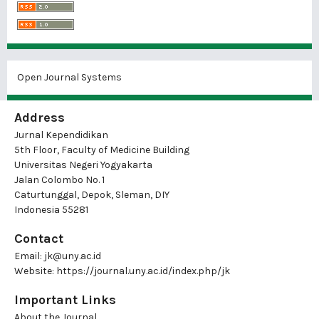
Open Journal Systems
Address
Jurnal Kependidikan
5th Floor, Faculty of Medicine Building
Universitas Negeri Yogyakarta
Jalan Colombo No. 1
Caturtunggal, Depok, Sleman, DIY
Indonesia 55281
Contact
Email:
jk@uny.ac.id
Website:
https://journal.uny.ac.id/index.php/jk
Important Links
About the Journal