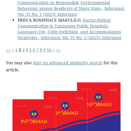
Communication on Responsible Environmental
Behaviour among Residents of Niger State
,
Informasi:
Vol. 55 No. 1 (2025): Informasi
PRISCA BONIPHACE MAKULILO,
Doctor-Patient
Communication in Tanzanian Public Hospitals:
Language Use, Code-Switching, and Accommodation
Strategies
,
Informasi: Vol. 55 No. 1 (2025): Informasi
<<
<
1
2
3
4
5
6
7
8
9
10
>
>>
You may also
start an advanced similarity search
for this
article.