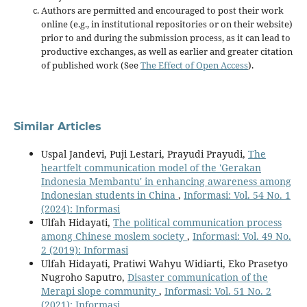
Authors are permitted and encouraged to post their work
online (e.g., in institutional repositories or on their website)
prior to and during the submission process, as it can lead to
productive exchanges, as well as earlier and greater citation
of published work (See
The Effect of Open Access
).
Similar Articles
Uspal Jandevi, Puji Lestari, Prayudi Prayudi,
The
heartfelt communication model of the 'Gerakan
Indonesia Membantu' in enhancing awareness among
Indonesian students in China
,
Informasi: Vol. 54 No. 1
(2024): Informasi
Ulfah Hidayati,
The political communication process
among Chinese moslem society
,
Informasi: Vol. 49 No.
2 (2019): Informasi
Ulfah Hidayati, Pratiwi Wahyu Widiarti, Eko Prasetyo
Nugroho Saputro,
Disaster communication of the
Merapi slope community
,
Informasi: Vol. 51 No. 2
(2021): Informasi