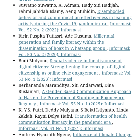
Suwatno Suwatno, A. Adman, Hady Siti Hadijah,
Fahmi Jahidah Islamy, Aeng Muhidin,
Disembodied
behavior and communication effectiveness in learning
activity during the Covid-19 pandemic era
,
Informasi:
Vol. 52 No. 2 (2022): Informasi
Ririn Puspita Tutiasri, Ade Kusuma,
Millennial
generation and family literacy within the
dissemination of hoax in Whatsapp group
,
Informasi:
Vol. 50 No. 2 (2020): Informasi
Budi Mulyono,
Sexual violence in the discourse of
digital citizens: Strengthening the concept of digital
citizenship as online civic engagement
,
Informasi: Vol.
53 No. 1 (2023): Informasi
Berliananda Maranditya, Siti Andarwati, Dina
Ruslanjari,
A Gender-Based Communication Approach
to Hasten the Prevention of Stunting in Bojonegoro
Regency
,
Informasi: Vol. 55 No. 1 (2025): Informasi
K. Y.S. Putri, Deddy Mulyana, S Bekti Istiyanto, Linda
Zakiah, Rayni Delya Hafni,
Transformation of health
communication literacy in the pandemic era
,
Informasi: Vol. 51 No. 1 (2021): Informasi
Andrew Hyacinth Ngene,
Influence of Climate Change