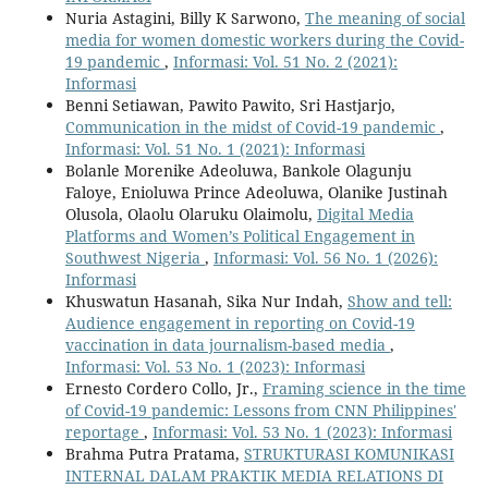
Nuria Astagini, Billy K Sarwono,
The meaning of social
media for women domestic workers during the Covid-
19 pandemic
,
Informasi: Vol. 51 No. 2 (2021):
Informasi
Benni Setiawan, Pawito Pawito, Sri Hastjarjo,
Communication in the midst of Covid-19 pandemic
,
Informasi: Vol. 51 No. 1 (2021): Informasi
Bolanle Morenike Adeoluwa, Bankole Olagunju
Faloye, Enioluwa Prince Adeoluwa, Olanike Justinah
Olusola, Olaolu Olaruku Olaimolu,
Digital Media
Platforms and Women’s Political Engagement in
Southwest Nigeria
,
Informasi: Vol. 56 No. 1 (2026):
Informasi
Khuswatun Hasanah, Sika Nur Indah,
Show and tell:
Audience engagement in reporting on Covid-19
vaccination in data journalism-based media
,
Informasi: Vol. 53 No. 1 (2023): Informasi
Ernesto Cordero Collo, Jr.,
Framing science in the time
of Covid-19 pandemic: Lessons from CNN Philippines'
reportage
,
Informasi: Vol. 53 No. 1 (2023): Informasi
Brahma Putra Pratama,
STRUKTURASI KOMUNIKASI
INTERNAL DALAM PRAKTIK MEDIA RELATIONS DI