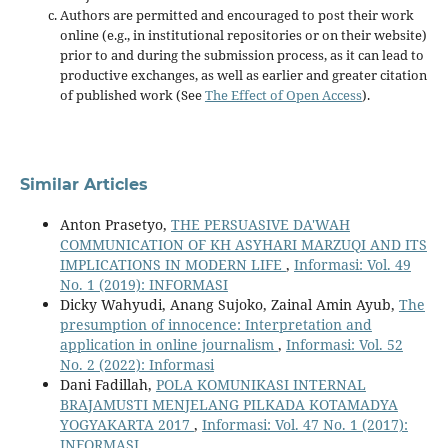
Authors are permitted and encouraged to post their work
online (e.g., in institutional repositories or on their website)
prior to and during the submission process, as it can lead to
productive exchanges, as well as earlier and greater citation
of published work (See
The Effect of Open Access
).
Similar Articles
Anton Prasetyo,
THE PERSUASIVE DA'WAH
COMMUNICATION OF KH ASYHARI MARZUQI AND ITS
IMPLICATIONS IN MODERN LIFE
,
Informasi: Vol. 49
No. 1 (2019): INFORMASI
Dicky Wahyudi, Anang Sujoko, Zainal Amin Ayub,
The
presumption of innocence: Interpretation and
application in online journalism
,
Informasi: Vol. 52
No. 2 (2022): Informasi
Dani Fadillah,
POLA KOMUNIKASI INTERNAL
BRAJAMUSTI MENJELANG PILKADA KOTAMADYA
YOGYAKARTA 2017
,
Informasi: Vol. 47 No. 1 (2017):
INFORMASI