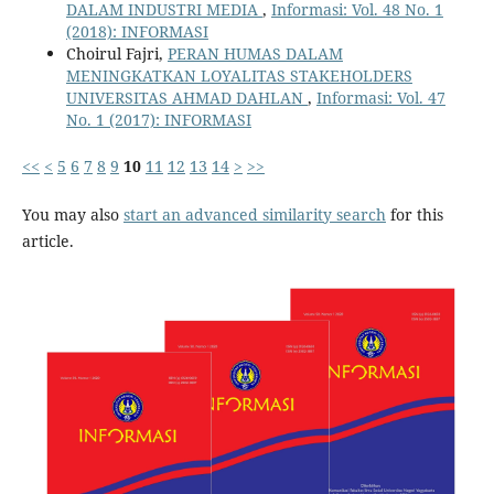
DALAM INDUSTRI MEDIA
,
Informasi: Vol. 48 No. 1
(2018): INFORMASI
Choirul Fajri,
PERAN HUMAS DALAM
MENINGKATKAN LOYALITAS STAKEHOLDERS
UNIVERSITAS AHMAD DAHLAN
,
Informasi: Vol. 47
No. 1 (2017): INFORMASI
<<
<
5
6
7
8
9
10
11
12
13
14
>
>>
You may also
start an advanced similarity search
for this
article.