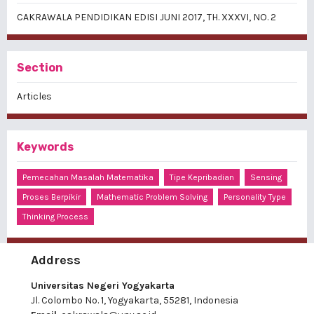
CAKRAWALA PENDIDIKAN EDISI JUNI 2017, TH. XXXVI, NO. 2
Section
Articles
Keywords
Pemecahan Masalah Matematika
Tipe Kepribadian
Sensing
Proses Berpikir
Mathematic Problem Solving
Personality Type
Thinking Process
Address
Universitas Negeri Yogyakarta
Jl. Colombo No. 1, Yogyakarta, 55281, Indonesia