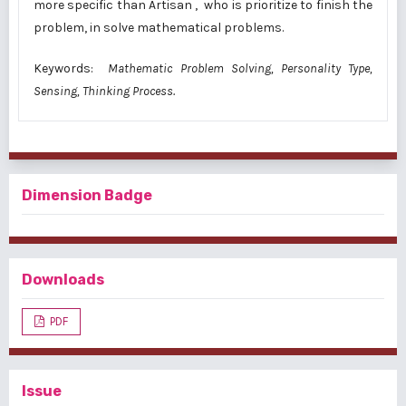
more specific than Artisan , who is prioritize to finish the
problem, in solve mathematical problems.
Keywords:
M
athematic
P
roblem
S
olving,
P
ersonality
T
ype
,
Sensing, T
hinking
P
rocess
.
Dimension Badge
Downloads
PDF
Issue