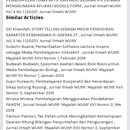
PENGUMPULAN TUGAS AKTIF DAN HASIL BELAJAR IPS DENGAN
MENGGUNAKAN APLIKASI GOOGLE FORM
,
Jurnal Ilmiah WUNY:
Vol. 4 No. 1 (2022): Jurnal Ilmiah WUNY
Similar Articles
Siti Khanifah,
STORY TELLING SEBAGAI MEDIA PENDIDIKAN
KARAKTER KEBANGSAAN DI DAERAH 3T
,
Jurnal Ilmiah WUNY:
Vol. 2 No. 1 (2020): Jurnal Ilmiah WUNY
Sulastri Buana,
Pemanfaatan Software Lectora Inspire
sebagai Media Pembelajaran Interaktif.
,
Jurnal Ilmiah WUNY:
Majalah WUNY XVIII Nomor 1, Februari 2016
Budiwati Budiwati,
Spesimen Awetan dalam Blok Resin untuk
Media Pembelajaran Biologi
,
Jurnal Ilmiah WUNY: Majalah
WUNY XV Nomor 1, Januari 2013
Supri Purwanti,
Pembelajaran Kooperatif dan Kecerdasan
Sikap Gotong Royong
,
Jurnal Ilmiah WUNY: Majalah WUNY XVII
Nomor 3, September 2015
Wirasa Wirasa,
Pembelajaran Menggunakan Pendekatan
PAIKEM
,
Jurnal Ilmiah WUNY: Majalah WUNY XVI Nomor 2, Mei
2014
Paimun Paimun,
Tas Petak untuk Meningkatkan Kemampuan
Operasi Hitung Bilangan Penjumlahan dan Pengurangan
,
Jurnal Ilmiah WUNY: Majalah WUNY XVII Nomor 3, September