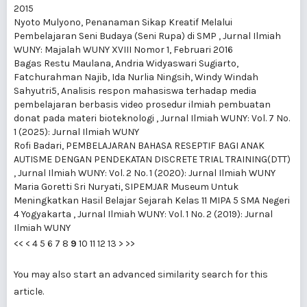
2015
Nyoto Mulyono,
Penanaman Sikap Kreatif Melalui
Pembelajaran Seni Budaya (Seni Rupa) di SMP
,
Jurnal Ilmiah
WUNY: Majalah WUNY XVIII Nomor 1, Februari 2016
Bagas Restu Maulana, Andria Widyaswari Sugiarto,
Fatchurahman Najib, Ida Nurlia Ningsih, Windy Windah
Sahyutri5,
Analisis respon mahasiswa terhadap media
pembelajaran berbasis video prosedur ilmiah pembuatan
donat pada materi bioteknologi
,
Jurnal Ilmiah WUNY: Vol. 7 No.
1 (2025): Jurnal Ilmiah WUNY
Rofi Badari,
PEMBELAJARAN BAHASA RESEPTIF BAGI ANAK
AUTISME DENGAN PENDEKATAN DISCRETE TRIAL TRAINING(DTT)
,
Jurnal Ilmiah WUNY: Vol. 2 No. 1 (2020): Jurnal Ilmiah WUNY
Maria Goretti Sri Nuryati,
SIPEMJAR Museum Untuk
Meningkatkan Hasil Belajar Sejarah Kelas 11 MIPA 5 SMA Negeri
4 Yogyakarta
,
Jurnal Ilmiah WUNY: Vol. 1 No. 2 (2019): Jurnal
Ilmiah WUNY
<<
<
4
5
6
7
8
9
10
11
12
13
>
>>
You may also
start an advanced similarity search
for this
article.