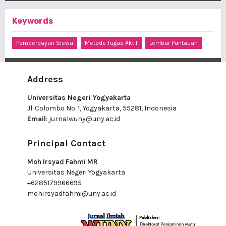
Keywords
Pemberdayan Siswa
Metode Tugas Aktif
Lembar Pantauan
Address
Universitas Negeri Yogyakarta
Jl. Colombo No. 1, Yogyakarta, 55281, Indonesia
Email
:
jurnalwuny@uny.ac.id
Principal Contact
Moh Irsyad Fahmi MR
Universitas Negeri Yogyakarta
+6285179966695
mohirsyadfahmi@uny.ac.id