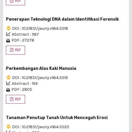
PDF
Penerapan Teknologi DNA dalam Identifikasi Forensik
DOI : 10.21831/jwuny.v16i4.3518
Abstract : 1167
PDF : 27278
PDF
Perkembangan Alas Kaki Manusia
DOI : 10.21831/jwuny.v16i4.3519
Abstract : 199
PDF : 2805
PDF
Tanaman Penutup Tanah Untuk Mencegah Erosi
DOI : 10.21831/jwuny.v16i4.3520