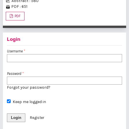
Abstract : 580
PDF : 651
PDF
Login
Username
*
Password
*
Forgot your password?
Keep me logged in
Login
Register