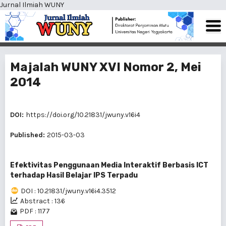
Jurnal Ilmiah WUNY
Majalah WUNY XVI Nomor 2, Mei
2014
DOI:
https://doi.org/10.21831/jwuny.v16i4
Published:
2015-03-03
Efektivitas Penggunaan Media Interaktif Berbasis ICT
terhadap Hasil Belajar IPS Terpadu
DOI : 10.21831/jwuny.v16i4.3512
Abstract : 136
PDF : 1177