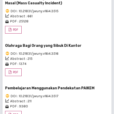
Masal (Mass Casualty Incident)
DOI : 10.21831/jwuny.v16i4.3515
Abstract : 661
PDF : 25128
PDF
Olahraga Bagi Orang yang Sibuk Di Kantor
DOI : 10.21831/jwuny.v16i4.3516
Abstract : 215
PDF : 1374
PDF
Pembelajaran Menggunakan Pendekatan PAIKEM
DOI : 10.21831/jwuny.v16i4.3517
Abstract : 211
PDF : 9380