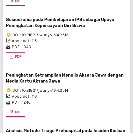
PDF
Sosiodrama pada Pembelajaran IPS sebagai Upaya
Peningkatan Kepercayaan Diri Siswa
DOI : 10.21831/jwuny.v16i4.3513
Abstract : 115
PDF : 1040
PDF
Peningkatan Ketrampilan Menulis Aksara Jawa dengan
Media Kartu Aksara Jawa
DOI : 10.21831/jwuny.v16i4.3514
Abstract : 116
PDF : 1246
PDF
Analisis Metode Triage Prehospital pada Insiden Korban