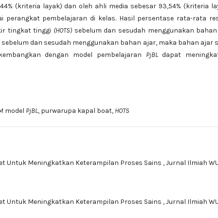
4% (kriteria layak) dan oleh ahli media sebesar 93,54% (kriteria la
i perangkat pembelajaran di kelas. Hasil persentase rata-rata r
ir tingkat tinggi
(HOTS)
sebelum dan sesudah menggunakan bahan 
sil sebelum dan sesudah menggunakan bahan ajar, maka bahan ajar 
ikembangkan dengan model pembelajaran
PjBL
dapat meningka
EM
model
PjBL
, purwarupa kapal boat,
HOTS
et Untuk Meningkatkan Keterampilan Proses Sains
,
Jurnal Ilmiah W
et Untuk Meningkatkan Keterampilan Proses Sains
,
Jurnal Ilmiah W