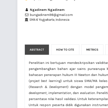
Ngadinem Ngadinem
bungadinem98@gmail.com
SMA 6 Yogyakarta, Indonesia
ABSTRACT
HOW TO CITE
METRICS
Penelitian ini bertujuan mendeskripsikan validita
pengembangkan bahan ajar sains purwarupa k
bahasan penerapan hukum III Newton dan huk
(
project best learning
) untuk siswa SMA/MA kelas
(
Research & Development
) dengan model pengemb
development
,
implementation,
dan
evaluation
. Peneli
persentase nilai hasil validasi. Untuk keterampilan
Untuk respon peserta didik digunakan instrumen p