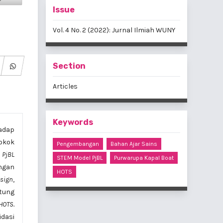
Issue
Vol. 4 No. 2 (2022): Jurnal Ilmiah WUNY
Section
Articles
Keywords
hadap
okok
Pengembangan
Bahan Ajar Sains
n
PjBL
STEM Model PjBL
Purwarupa Kapal Boat
ngan
HOTS
esign
,
itung
HOTS.
idasi