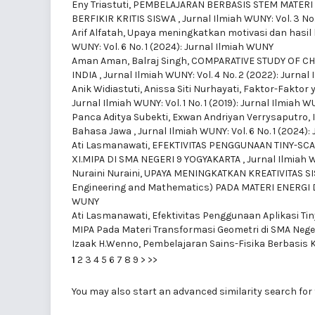
Eny Triastuti,
PEMBELAJARAN BERBASIS STEM MATER
BERFIKIR KRITIS SISWA
,
Jurnal Ilmiah WUNY: Vol. 3 No
Arif Alfatah,
Upaya meningkatkan motivasi dan hasil 
WUNY: Vol. 6 No. 1 (2024): Jurnal Ilmiah WUNY
Aman Aman, Balraj Singh,
COMPARATIVE STUDY OF CH
INDIA
,
Jurnal Ilmiah WUNY: Vol. 4 No. 2 (2022): Jurna
Anik Widiastuti, Anissa Siti Nurhayati,
Faktor-Faktor
Jurnal Ilmiah WUNY: Vol. 1 No. 1 (2019): Jurnal Ilmiah 
Panca Aditya Subekti, Exwan Andriyan Verrysaputro,
Bahasa Jawa
,
Jurnal Ilmiah WUNY: Vol. 6 No. 1 (2024)
Ati Lasmanawati,
EFEKTIVITAS PENGGUNAAN TINY-SC
XI.MIPA DI SMA NEGERI 9 YOGYAKARTA
,
Jurnal Ilmiah W
Nuraini Nuraini,
UPAYA MENINGKATKAN KREATIVITAS SI
Engineering and Mathematics) PADA MATERI ENERGI 
WUNY
Ati Lasmanawati,
Efektivitas Penggunaan Aplikasi Tin
MIPA Pada Materi Transformasi Geometri di SMA Nege
Izaak H.Wenno,
Pembelajaran Sains-Fisika Berbasis
1
2
3
4
5
6
7
8
9
>
>>
You may also
start an advanced similarity search
for 