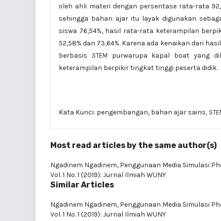
oleh ahli materi dengan persentase rata-rata 92,4
sehingga bahan ajar itu layak digunakan sebaga
siswa 76,54%, hasil rata-rata keterampilan berpik
52,58% dan 73,64%. Karena ada kenaikan dari ha
berbasis
STEM
purwarupa kapal boat yang d
keterampilan berpikir tingkat tinggi peserta didik.
Kata Kunci: pengembangan, bahan ajar sains
, ST
Most read articles by the same author(s)
Ngadinem Ngadinem,
Penggunaan Media Simulasi Ph
Vol. 1 No. 1 (2019): Jurnal Ilmiah WUNY
Similar Articles
Ngadinem Ngadinem,
Penggunaan Media Simulasi Ph
Vol. 1 No. 1 (2019): Jurnal Ilmiah WUNY