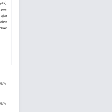
yak),
espon
ajar
sains
tkan
UNY:
UNY: