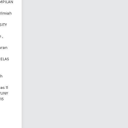
MPILAN
 Ilmiah
SITY
n
,
aran
KELAS
ah
as 11
 WUNY
15