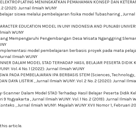
I ELEKTROPLATING MENINGKATKAN PEMAHAMAN KONSEP DAN KETERA
. 2 (2021): Jurnal Ilmiah WUNY
belajar siswa melalui pembelajaran fisika model Tubasharing
,
Jurnal
ARACTER EDUCATION MODEL IN UNY INDONESIA AND PUNJABI UNIVER
l Ilmiah WUNY
 yang Mempengaruhi Pengembangan Desa Wisata Nganggring Slema
WUNY
Implementasi model pembelajaran berbasis proyek pada mata pelaj
: Jurnal Ilmiah WUNY
ANNER DALAM MODEL STAD TERHADAP HASIL BELAJAR PESERTA DIDIK 
UNY: Vol. 4 No. 1 (2022): Jurnal Ilmiah WUNY
SWA PADA PEMBELAJARAN IPA BERBASIS STEM (Sciences, Technology,
DAN DAYA LISTRIK
,
Jurnal Ilmiah WUNY: Vol. 2 No. 2 (2020): Jurnal Ilmi
y-Scanner Dalam Model STAD Terhadap Hasil Belajar Peserta Didik Kel
ri 9 Yogyakarta
,
Jurnal Ilmiah WUNY: Vol. 1 No. 2 (2019): Jurnal Ilmiah
 Konteks
,
Jurnal Ilmiah WUNY: Majalah WUNY XVII Nomor 1, Februari 20
this article.