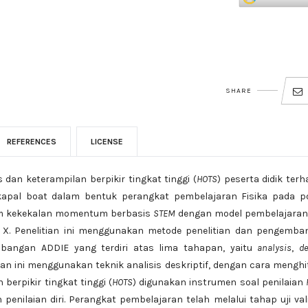
SHARE
REFERENCES
LICENSE
s dan keterampilan berpikir tingkat tinggi (
HOTS
) peserta didik ter
apal boat dalam bentuk perangkat pembelajaran Fisika pada p
um kekekalan momentum berbasis
STEM
dengan model pembelajara
 X. Penelitian ini menggunakan metode penelitian dan pengemba
angan ADDIE yang terdiri atas lima tahapan, yaitu
analysis
,
d
tian ini menggunakan teknik analisis deskriptif, dengan cara mengh
 berpikir tingkat tinggi (
HOTS
) digunakan instrumen soal penilaian
enilaian diri. Perangkat pembelajaran telah melalui tahap uji val