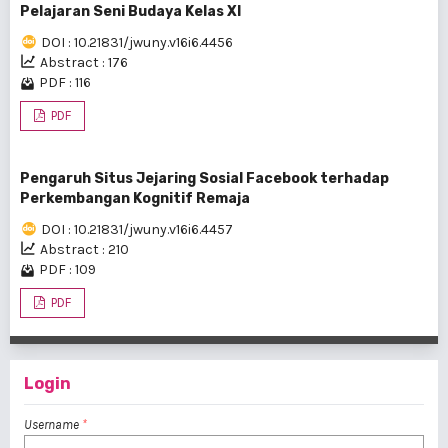
Pelajaran Seni Budaya Kelas XI
DOI : 10.21831/jwuny.v16i6.4456
Abstract : 176
PDF : 116
PDF
Pengaruh Situs Jejaring Sosial Facebook terhadap
Perkembangan Kognitif Remaja
DOI : 10.21831/jwuny.v16i6.4457
Abstract : 210
PDF : 109
PDF
Login
Username
*