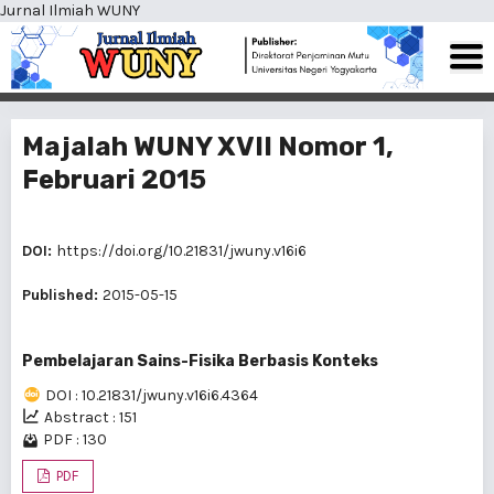
Jurnal Ilmiah WUNY
Majalah WUNY XVII Nomor 1,
Februari 2015
DOI:
https://doi.org/10.21831/jwuny.v16i6
Published:
2015-05-15
Pembelajaran Sains-Fisika Berbasis Konteks
DOI : 10.21831/jwuny.v16i6.4364
Abstract : 151
PDF : 130
PDF