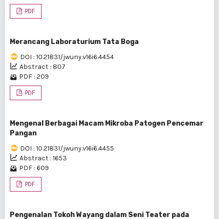
PDF
Merancang Laboraturium Tata Boga
DOI : 10.21831/jwuny.v16i6.4454
Abstract : 807
PDF : 209
PDF
Mengenal Berbagai Macam Mikroba Patogen Pencemar
Pangan
DOI : 10.21831/jwuny.v16i6.4455
Abstract : 1653
PDF : 609
PDF
Pengenalan Tokoh Wayang dalam Seni Teater pada