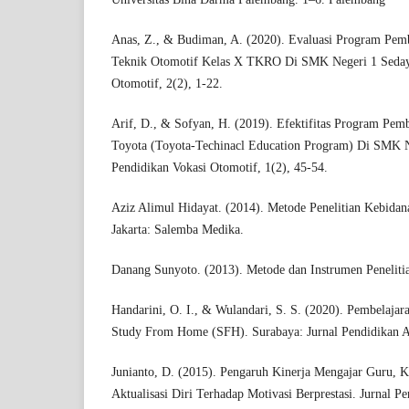
Anas, Z., & Budiman, A. (2020). Evaluasi Program Pemb
Teknik Otomotif Kelas X TKRO Di SMK Negeri 1 Sedayu
Otomotif, 2(2), 1-22.
Arif, D., & Sofyan, H. (2019). Efektifitas Program Pe
Toyota (Toyota-Techinacl Education Program) Di SMK Ne
Pendidikan Vokasi Otomotif, 1(2), 45-54.
Aziz Alimul Hidayat. (2014). Metode Penelitian Kebidana
Jakarta: Salemba Medika.
Danang Sunyoto. (2013). Metode dan Instrumen Penelitia
Handarini, O. I., & Wulandari, S. S. (2020). Pembelaja
Study From Home (SFH). Surabaya: Jurnal Pendidikan A
Junianto, D. (2015). Pengaruh Kinerja Mengajar Guru, K
Aktualisasi Diri Terhadap Motivasi Berprestasi. Jurnal P