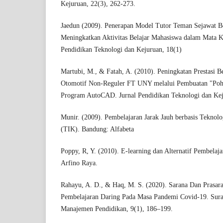
Kejuruan, 22(3), 262-273.
Jaedun (2009). Penerapan Model Tutor Teman Sejawat Be
Meningkatkan Aktivitas Belajar Mahasiswa dalam Mata Ku
Pendidikan Teknologi dan Kejuruan, 18(1)
Martubi, M., & Fatah, A. (2010). Peningkatan Prestasi 
Otomotif Non-Reguler FT UNY melalui Pembuatan "Poho
Program AutoCAD. Jurnal Pendidikan Teknologi dan Kej
Munir. (2009). Pembelajaran Jarak Jauh berbasis Teknol
(TIK). Bandung: Alfabeta
Poppy, R, Y. (2010). E-learning dan Alternatif Pembela
Arfino Raya.
Rahayu, A. D., & Haq, M. S. (2020). Sarana Dan Pras
Pembelajaran Daring Pada Masa Pandemi Covid-19. Surab
Manajemen Pendidikan, 9(1), 186–199.