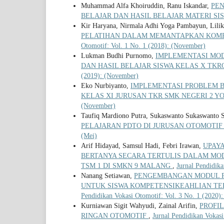
Muhammad Alfa Khoiruddin, Ranu Iskandar,
PE
BELAJAR DAN HASIL BELAJAR MATERI SI
Kir Haryana, Nirmala Adhi Yoga Pambayun, Lili
PELATIHAN DALAM MEMANTAPKAN KOMP
Otomotif: Vol. 1 No. 1 (2018): (November)
Lukman Budhi Purnomo,
IMPLEMENTASI MO
DAN HASIL BELAJAR SISWA KELAS X TKR
(2019): (November)
Eko Nurbiyanto,
IMPLEMENTASI PROBLEM B
KELAS XI JURUSAN TKR SMK NEGERI 2 
(November)
Taufiq Mardiono Putra, Sukaswanto Sukaswanto 
PELAJARAN PDTO DI JURUSAN OTOMOTIF
(Mei)
Arif Hidayad, Samsul Hadi, Febri Irawan,
UPAY
BERTANYA SECARA TERTULIS DALAM MOD
TSM 1 DI SMKN 9 MALANG
,
Jurnal Pendidika
Nanang Setiawan,
PENGEMBANGAN MODUL P
UNTUK SISWA KOMPETENSIKEAHLIAN TE
Pendidikan Vokasi Otomotif: Vol. 3 No. 1 (2020)
Kurniawan Sigit Wahyudi, Zainal Arifin,
PROFI
RINGAN OTOMOTIF
,
Jurnal Pendidikan Vokasi