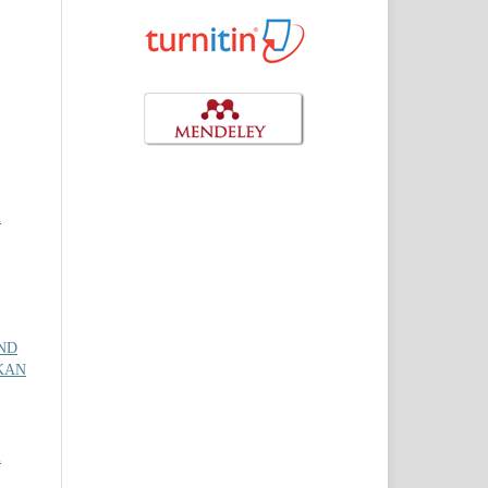
n
ND
KAN
l