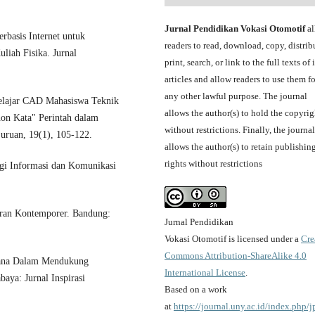
Jurnal Pendidikan Vokasi Otomotif
al
rbasis Internet untuk
readers to read, download, copy, distrib
liah Fisika. Jurnal
print, search, or link to the full texts of i
articles and allow readers to use them fo
any other lawful purpose. The journal
Belajar CAD Mahasiswa Teknik
allows the author(s) to hold the copyrig
n Kata" Perintah dalam
without restrictions. Finally, the journal
uruan, 19(1), 105-122.
allows the author(s) to retain publishin
rights without restrictions
ogi Informasi dan Komunikasi
jaran Kontemporer. Bandung:
Jurnal Pendidikan
Vokasi Otomotif is licensed under a
Cre
Commons Attribution-ShareAlike 4.0
arana Dalam Mendukung
International License
.
aya: Jurnal Inspirasi
Based on a work
at
https://journal.uny.ac.id/index.php/