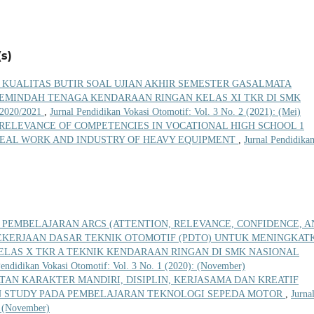
s)
 KUALITAS BUTIR SOAL UJIAN AKHIR SEMESTER GASALMATA
EMINDAH TENAGA KENDARAAN RINGAN KELAS XI TKR DI SMK
020/2021
,
Jurnal Pendidikan Vokasi Otomotif: Vol. 3 No. 2 (2021): (Mei)
RELEVANCE OF COMPETENCIES IN VOCATIONAL HIGH SCHOOL 1
EAL WORK AND INDUSTRY OF HEAVY EQUIPMENT
,
Jurnal Pendidika
PEMBELAJARAN ARCS (ATTENTION, RELEVANCE, CONFIDENCE, A
PEKERJAAN DASAR TEKNIK OTOMOTIF (PDTO) UNTUK MENINGKAT
KELAS X TKR A TEKNIK KENDARAAN RINGAN DI SMK NASIONAL
Pendidikan Vokasi Otomotif: Vol. 3 No. 1 (2020): (November)
TAN KARAKTER MANDIRI, DISIPLIN, KERJASAMA DAN KREATIF
ON STUDY PADA PEMBELAJARAN TEKNOLOGI SEPEDA MOTOR
,
Jurna
: (November)