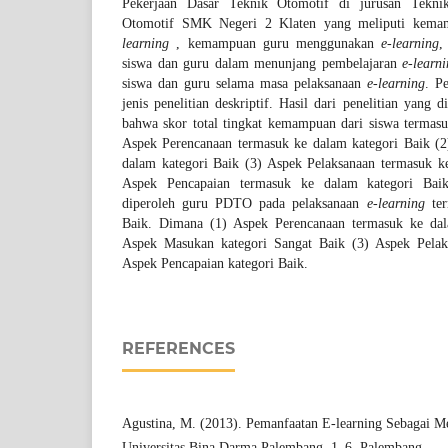
Pekerjaan Dasar Teknik Otomotif di jurusan Tekn
Otomotif SMK Negeri 2 Klaten yang meliputi kem
learning
, kemampuan guru menggunakan
e-learning
,
siswa dan guru dalam menunjang pembelajaran
e-learn
siswa dan guru selama masa pelaksanaan
e-learning
. P
jenis penelitian deskriptif. Hasil dari penelitian yang 
bahwa skor total tingkat kemampuan dari siswa termasu
Aspek Perencanaan termasuk ke dalam kategori Baik (
dalam kategori Baik (3) Aspek Pelaksanaan termasuk k
Aspek Pencapaian termasuk ke dalam kategori Ba
diperoleh guru PDTO pada pelaksanaan
e-learning
ter
Baik. Dimana (1) Aspek Perencanaan termasuk ke dal
Aspek Masukan kategori Sangat Baik (3) Aspek Pelak
Aspek Pencapaian kategori Baik.
REFERENCES
Agustina, M. (2013). Pemanfaatan E-learning Sebagai M
Universitas Bina Darma Palembang. 1–6. Palembang