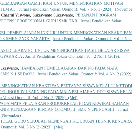
NGEMBANGAN GAMIFIKASI UNTUK MENINGKATKAN MOTIVASI
STEM AC
,
Jurnal Pendidikan Vokasi Otomotif: Vol. 7 No. 1 (2024): (Novembe
k Chaerul Yuswono, Sukaswanto Sukaswanto,
PERANAN PROGRAM
ETENSI PROFESIONAL GURU SMK TKR
,
Jurnal Pendidikan Vokasi
DEL PEMBELAJARAN INKUIRI UNTUK MENINGKATKAN KEAKTIFAN
O 3 SMKN 2 YOGYAKARTA
,
Jurnal Pendidikan Vokasi Otomotif: Vol. 2 No.
ASED LEARNING UNTUK MENINGKATKAN HASIL BELAJAR SISWA
YOGYAKARTA
,
Jurnal Pendidikan Vokasi Otomotif: Vol. 2 No. 1 (2019):
Sukaswanto,
HAMBATAN PEMBELAJARAN DARING PADA MATA
 SMK N 1 SEDAYU
,
Jurnal Pendidikan Vokasi Otomotif: Vol. 4 No. 2 (2022)
A MENINGKATKAN KEAKTIFAN BERTANYA SISWA MELALUI METOD
EL INQUIRY LEARNING PADA MATA PELAJARAN DDO SISWA KELA
n Vokasi Otomotif: Vol. 7 No. 2 (2025): (Mei)
ADA MATA PELAJARAN PRODUKKREATIF DAN KEWIRAUSAHAAN
KNIK KENDARAAN RINGAN OTOMOTIF SMK N 2PENGASIH
,
Jurnal
: (November)
L IDEAL GURU SEKOLAH MENENGAH KEJURUAN TEKNIK KENDAR
 Otomotif: Vol. 5 No. 2 (2023): (Mei)