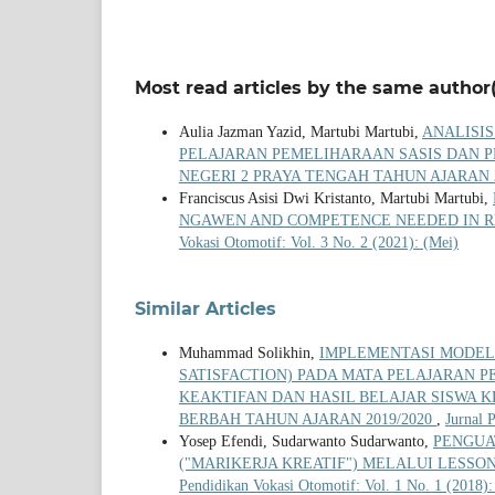
Most read articles by the same author(
Aulia Jazman Yazid, Martubi Martubi,
ANALISIS
PELAJARAN PEMELIHARAAN SASIS DAN P
NEGERI 2 PRAYA TENGAH TAHUN AJARAN 2
Franciscus Asisi Dwi Kristanto, Martubi Martubi,
NGAWEN AND COMPETENCE NEEDED IN R
Vokasi Otomotif: Vol. 3 No. 2 (2021): (Mei)
Similar Articles
Muhammad Solikhin,
IMPLEMENTASI MODEL 
SATISFACTION) PADA MATA PELAJARAN 
KEAKTIFAN DAN HASIL BELAJAR SISWA 
BERBAH TAHUN AJARAN 2019/2020
,
Jurnal 
Yosep Efendi, Sudarwanto Sudarwanto,
PENGUA
("MARIKERJA KREATIF") MELALUI LESS
Pendidikan Vokasi Otomotif: Vol. 1 No. 1 (2018)