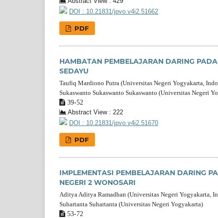
Abstract View : 429
DOI : 10.21831/jpvo.v4i2.51662
PDF
HAMBATAN PEMBELAJARAN DARING PADA M
SEDAYU
Taufiq Mardiono Putra (Universitas Negeri Yogyakarta, Indo
Sukaswanto Sukaswanto Sukaswanto (Universitas Negeri Yo
39-52
Abstract View : 222
DOI : 10.21831/jpvo.v4i2.51670
PDF
IMPLEMENTASI PEMBELAJARAN DARING PA
NEGERI 2 WONOSARI
Aditya Aditya Ramadhan (Universitas Negeri Yogyakarta, I
Suhartanta Suhartanta (Universitas Negeri Yogyakarta)
53-72