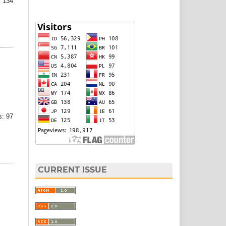
 134
: 97
CURRENT ISSUE