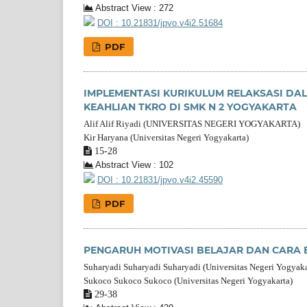
Abstract View : 272
DOI : 10.21831/jpvo.v4i2.51684
PDF
IMPLEMENTASI KURIKULUM RELAKSASI DA
KEAHLIAN TKRO DI SMK N 2 YOGYAKARTA
Alif Alif Riyadi (UNIVERSITAS NEGERI YOGYAKARTA)
Kir Haryana (Universitas Negeri Yogyakarta)
15-28
Abstract View : 102
DOI : 10.21831/jpvo.v4i2.45590
PDF
PENGARUH MOTIVASI BELAJAR DAN CARA B
Suharyadi Suharyadi Suharyadi (Universitas Negeri Yogyaka
Sukoco Sukoco Sukoco (Universitas Negeri Yogyakarta)
29-38