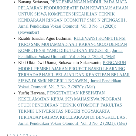
Nanang Setiawan,
PENGEMBANGAN MODUL PADA MATA
PELAJARAN PRODUKKREATIF DAN KEWIRAUSAHAAN
UNTUK SISWA KOMPETENSIKEAHLIAN TEKNIK
KENDARAAN RINGAN OTOMOTIF SMK N 2PENGASIH
,
Jurnal Pendidikan Vokasi Otomotif: Vol. 3 No. 1 (2020):
(November)
Rizaldi Isnadar, Agus Budiman,
RELEVANSI KOMPETENSI
TKRO SMK MUHAMMADIYAH KARANGMOJO DENGAN
KOMPETENSI YANG DIBUTUHKAN INDUSTRI
,
Jurnal
Pendidikan Vokasi Otomotif: Vol. 5 No. 2 (2023): (Mei)
Kiki Okta Dwi Utama, Sukaswanto Sukaswanto,
PENGARUH
MODEL PEMBELAJARAN PROJECT BASED LEARNING
TERHADAP HASIL BELAJAR DAN KEAKTIFAN BELAJAR
SISWA DI SMK NEGERI 1 NGAWEN
,
Jurnal Pendidikan
Vokasi Otomotif: Vol. 2 No. 2 (2020): (Mei)
Yusfiq Harvana,
PENGETAHUAN KESEHATAN
KESELAMATAN KERJA (K3) MAHASISWA PROGRAM
STUDI PENDIDIKAN TEKNIK OTOMOTIF FAKULTAS
TEKNIK UNIVERSITAS NEGERI YOGYAKARTA
TERHADAP BAHAYA KECELAKAAN DI BENGKEL LAS
,
Jurnal Pendidikan Vokasi Otomotif: Vol. 3 No. 2 (2021): (Mei)