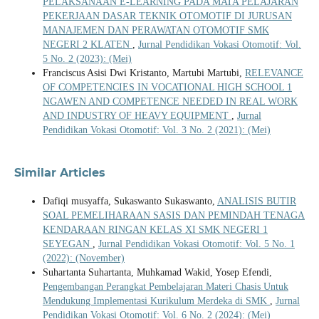
PELAKSANAAN E-LEARNING PADA MATA PELAJARAN
PEKERJAAN DASAR TEKNIK OTOMOTIF DI JURUSAN
MANAJEMEN DAN PERAWATAN OTOMOTIF SMK
NEGERI 2 KLATEN
,
Jurnal Pendidikan Vokasi Otomotif: Vol.
5 No. 2 (2023): (Mei)
Franciscus Asisi Dwi Kristanto, Martubi Martubi,
RELEVANCE
OF COMPETENCIES IN VOCATIONAL HIGH SCHOOL 1
NGAWEN AND COMPETENCE NEEDED IN REAL WORK
AND INDUSTRY OF HEAVY EQUIPMENT
,
Jurnal
Pendidikan Vokasi Otomotif: Vol. 3 No. 2 (2021): (Mei)
Similar Articles
Dafiqi musyaffa, Sukaswanto Sukaswanto,
ANALISIS BUTIR
SOAL PEMELIHARAAN SASIS DAN PEMINDAH TENAGA
KENDARAAN RINGAN KELAS XI SMK NEGERI 1
SEYEGAN
,
Jurnal Pendidikan Vokasi Otomotif: Vol. 5 No. 1
(2022): (November)
Suhartanta Suhartanta, Muhkamad Wakid, Yosep Efendi,
Pengembangan Perangkat Pembelajaran Materi Chasis Untuk
Mendukung Implementasi Kurikulum Merdeka di SMK
,
Jurnal
Pendidikan Vokasi Otomotif: Vol. 6 No. 2 (2024): (Mei)