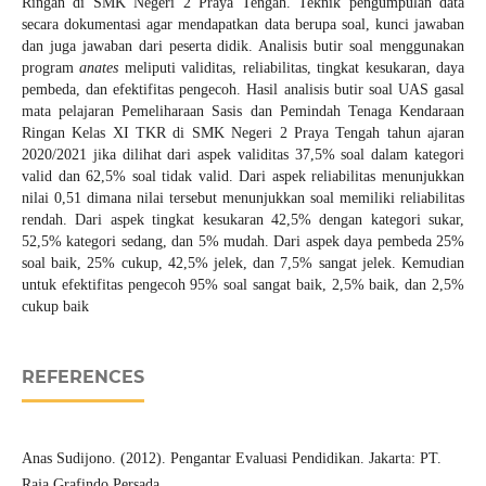
Ringan di SMK Negeri 2 Praya Tengah. Teknik pengumpulan data
secara dokumentasi agar mendapatkan data berupa soal, kunci jawaban
dan juga jawaban dari peserta didik. Analisis butir soal menggunakan
program
anates
meliputi validitas, reliabilitas, tingkat kesukaran, daya
pembeda, dan efektifitas pengecoh. Hasil analisis butir soal UAS gasal
mata pelajaran Pemeliharaan Sasis dan Pemindah Tenaga Kendaraan
Ringan Kelas XI TKR di SMK Negeri 2 Praya Tengah tahun ajaran
2020/2021 jika dilihat dari aspek validitas 37,5% soal dalam kategori
valid dan 62,5% soal tidak valid. Dari aspek reliabilitas menunjukkan
nilai 0,51 dimana nilai tersebut menunjukkan soal memiliki reliabilitas
rendah. Dari aspek tingkat kesukaran 42,5% dengan kategori sukar,
52,5% kategori sedang, dan 5% mudah. Dari aspek daya pembeda 25%
soal baik, 25% cukup, 42,5% jelek, dan 7,5% sangat jelek. Kemudian
untuk efektifitas pengecoh 95% soal sangat baik, 2,5% baik, dan 2,5%
cukup baik
REFERENCES
Anas Sudijono. (2012). Pengantar Evaluasi Pendidikan. Jakarta: PT.
Raja Grafindo Persada