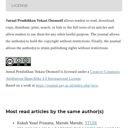
LICENSE
Jurnal Pendidikan Vokasi Otomotif
allows readers to read, download,
copy, distribute, print, search, or link to the full texts of its articles and
allow readers to use them for any other lawful purpose. The journal allows
the author(s) to hold the copyright without restrictions. Finally, the journal
allows the author(s) to retain publishing rights without restrictions
Jurnal Pendidikan Vokasi Otomotif is licensed under a
Creative Commons
Attribution-ShareAlike 4.0 International License
.
Based on a work at
https://journal.uny.ac.id/index.php/jpvo
.
Most read articles by the same author(s)
Kukuh Yusuf Priatama, Martubi Martubi,
STUDI