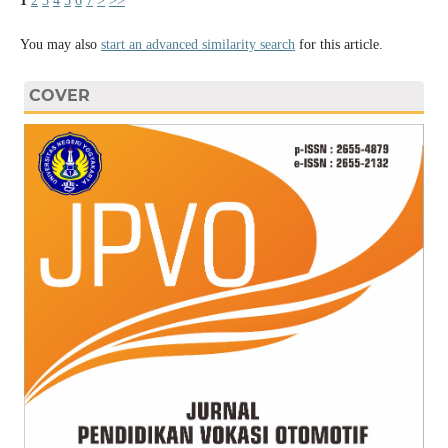
1
2
3
4
5
6
7
>
>>
You may also
start an advanced similarity search
for this article.
COVER