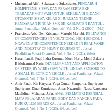
Muhammad Afifi, Sukaswanto Sukaswanto,
PENGARUH
KOMPETENSI SISWA DAN PERAN SERTA BKK
TERHADAP MOTIVASI UNTUK BEKERJA DI BIDANG
OTOMOTIF SISWA KELAS XI JURUSAN TEKNIK
KENDARAAN RINGAN SMK SE-KABUPATEN BANTUL
,
Jurnal Pendidikan Vokasi Otomotif: Vol. 2 No. 2 (2020): (Mei)
Franciscus Asisi Dwi Kristanto, Martubi Martubi,
RELEVANCE
OF COMPETENCIES IN VOCATIONAL HIGH SCHOOL 1
NGAWEN AND COMPETENCE NEEDED IN REAL WORK
AND INDUSTRY OF HEAVY EQUIPMENT
,
Jurnal
Pendidikan Vokasi Otomotif: Vol. 3 No. 2 (2021): (Mei)
Hasan Ismail, Fuad Indra Kusuma, Moch Harly, Mohd Zakaria
B Mohammad Nasir,
DEVELOPMENT AND APPLICATION
OF STEER-BY-WIRE (SBW) WITH LINEAR SENSORS TO
A SMALL ELECTRIC VEHICLE
,
Jurnal Pendidikan Vokasi
Otomotif: Vol. 7 No. 1 (2024): (November)
Amir Fatah, Kir Haryana, Yoga Guntur Sampurna, Supriyono
Supriyono, Dinar Kurniawan, Amar Nazarudin, Nawa Renobarta
Maulidino, Muhamad Jafar,
ANALISIS MATERI ESENSIAL
MATA PELAJARAN PANEL BODY DAN RANGKA PADA
KURIKULUM MERDEKA
,
Jurnal Pendidikan Vokasi
Otomotif: Vol. 6 No. 1 (2023): (November)