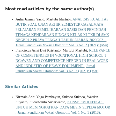
Most read articles by the same author(s)
Aulia Jazman Yazid, Martubi Martubi,
ANALISIS KUALITAS
BUTIR SOAL UJIAN AKHIR SEMESTER GASALMATA
PELAJARAN PEMELIHARAAN SASIS DAN PEMINDAH
TENAGA KENDARAAN RINGAN KELAS XI TKR DI SMK
NEGERI 2 PRAYA TENGAH TAHUN AJARAN 2020/2021
,
Jurnal Pendidikan Vokasi Otomotif: Vol. 3 No. 2 (2021): (Mei)
Franciscus Asisi Dwi Kristanto, Martubi Martubi,
RELEVANCE
OF COMPETENCIES IN VOCATIONAL HIGH SCHOOL 1
NGAWEN AND COMPETENCE NEEDED IN REAL WORK
AND INDUSTRY OF HEAVY EQUIPMENT
,
Jurnal
Pendidikan Vokasi Otomotif: Vol. 3 No. 2 (2021): (Mei)
Similar Articles
Nirmala Adhi Yoga Pambayun, Sukoco Sukoco, Wardan
Suyanto, Sudarwanto Sudarwanto,
KONSEP MODIFIKASI
UNTUK MENINGKATKAN DAYA MESIN SEPEDA MOTOR
,
Jurnal Pendidikan Vokasi Otomotif: Vol. 1 No. 1 (2018):