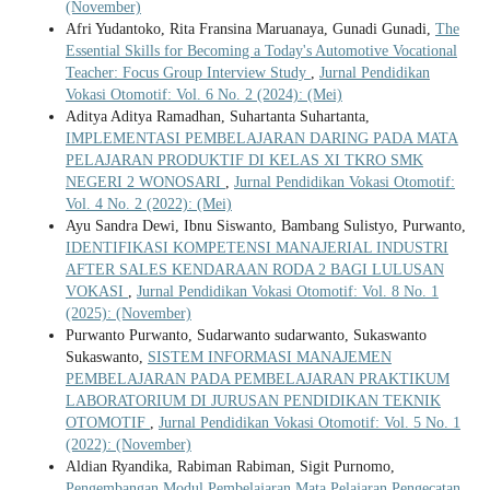
(November)
Afri Yudantoko, Rita Fransina Maruanaya, Gunadi Gunadi,
The
Essential Skills for Becoming a Today's Automotive Vocational
Teacher: Focus Group Interview Study
,
Jurnal Pendidikan
Vokasi Otomotif: Vol. 6 No. 2 (2024): (Mei)
Aditya Aditya Ramadhan, Suhartanta Suhartanta,
IMPLEMENTASI PEMBELAJARAN DARING PADA MATA
PELAJARAN PRODUKTIF DI KELAS XI TKRO SMK
NEGERI 2 WONOSARI
,
Jurnal Pendidikan Vokasi Otomotif:
Vol. 4 No. 2 (2022): (Mei)
Ayu Sandra Dewi, Ibnu Siswanto, Bambang Sulistyo, Purwanto,
IDENTIFIKASI KOMPETENSI MANAJERIAL INDUSTRI
AFTER SALES KENDARAAN RODA 2 BAGI LULUSAN
VOKASI
,
Jurnal Pendidikan Vokasi Otomotif: Vol. 8 No. 1
(2025): (November)
Purwanto Purwanto, Sudarwanto sudarwanto, Sukaswanto
Sukaswanto,
SISTEM INFORMASI MANAJEMEN
PEMBELAJARAN PADA PEMBELAJARAN PRAKTIKUM
LABORATORIUM DI JURUSAN PENDIDIKAN TEKNIK
OTOMOTIF
,
Jurnal Pendidikan Vokasi Otomotif: Vol. 5 No. 1
(2022): (November)
Aldian Ryandika, Rabiman Rabiman, Sigit Purnomo,
Pengembangan Modul Pembelajaran Mata Pelajaran Pengecatan