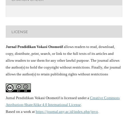
LICENSE
Jurnal Pendidikan Vokasi Otomotif
allows readers to read, download,
copy, distribute, print, search, or link to the full texts of its articles and
allow readers to use them for any other lawful purpose. The journal allows
the author(s) to hold the copyright without restrictions. Finally, the journal
allows the author(s) to retain publishing rights without restrictions
Jurnal Pendidikan Vokasi Otomotif is licensed under a
Creative Commons
Attribution-ShareAlike 4.0 International License
.
Based on a work at
https://journal.uny.ac.id/index.php/jpvo
.