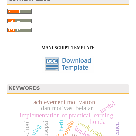
MANUSCRIPT TEMPLATE
KEYWORDS
achievement motivation
modul
dan motivasi belajar.
implementation of practical learning
honda
work readiness
moodle
herli
school
persepsi