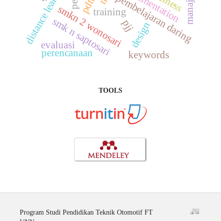
manajemen
distance learning
implementation
pembelajaran daring
pdto
smkn 2 wonosari
training
smk n saptosari
pjj
design
evaluasi
perencanaan
keywords
TOOLS
Program Studi Pendidikan Teknik Otomotif FT