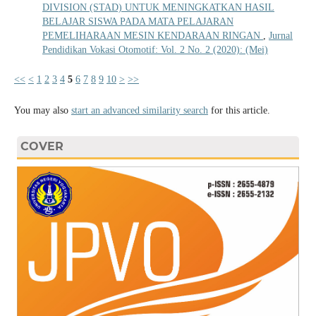
DIVISION (STAD) UNTUK MENINGKATKAN HASIL
BELAJAR SISWA PADA MATA PELAJARAN
PEMELIHARAAN MESIN KENDARAAN RINGAN
,
Jurnal
Pendidikan Vokasi Otomotif: Vol. 2 No. 2 (2020): (Mei)
<<
<
1
2
3
4
5
6
7
8
9
10
>
>>
You may also
start an advanced similarity search
for this article.
COVER