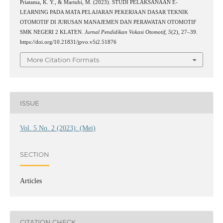
Priatama, K. Y., & Martubi, M. (2023). STUDI PELAKSANAAN E-
LEARNING PADA MATA PELAJARAN PEKERJAAN DASAR TEKNIK
OTOMOTIF DI JURUSAN MANAJEMEN DAN PERAWATAN OTOMOTIF
SMK NEGERI 2 KLATEN.
Jurnal Pendidikan Vokasi Otomotif
,
5
(2), 27–39.
https://doi.org/10.21831/jpvo.v5i2.51876
More Citation Formats
ISSUE
Vol. 5 No. 2 (2023): (Mei)
SECTION
Articles
CITATION CHECK