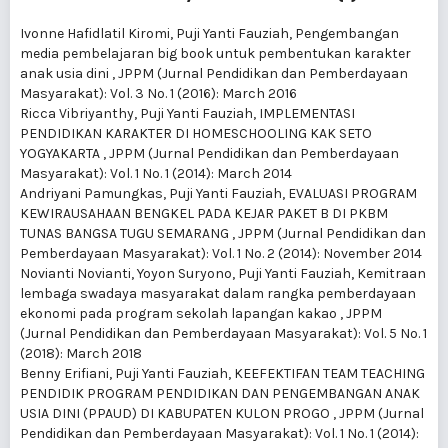
Ivonne Hafidlatil Kiromi, Puji Yanti Fauziah,
Pengembangan
media pembelajaran big book untuk pembentukan karakter
anak usia dini
,
JPPM (Jurnal Pendidikan dan Pemberdayaan
Masyarakat): Vol. 3 No. 1 (2016): March 2016
Ricca Vibriyanthy, Puji Yanti Fauziah,
IMPLEMENTASI
PENDIDIKAN KARAKTER DI HOMESCHOOLING KAK SETO
YOGYAKARTA
,
JPPM (Jurnal Pendidikan dan Pemberdayaan
Masyarakat): Vol. 1 No. 1 (2014): March 2014
Andriyani Pamungkas, Puji Yanti Fauziah,
EVALUASI PROGRAM
KEWIRAUSAHAAN BENGKEL PADA KEJAR PAKET B DI PKBM
TUNAS BANGSA TUGU SEMARANG
,
JPPM (Jurnal Pendidikan dan
Pemberdayaan Masyarakat): Vol. 1 No. 2 (2014): November 2014
Novianti Novianti, Yoyon Suryono, Puji Yanti Fauziah,
Kemitraan
lembaga swadaya masyarakat dalam rangka pemberdayaan
ekonomi pada program sekolah lapangan kakao
,
JPPM
(Jurnal Pendidikan dan Pemberdayaan Masyarakat): Vol. 5 No. 1
(2018): March 2018
Benny Erifiani, Puji Yanti Fauziah,
KEEFEKTIFAN TEAM TEACHING
PENDIDIK PROGRAM PENDIDIKAN DAN PENGEMBANGAN ANAK
USIA DINI (PPAUD) DI KABUPATEN KULON PROGO
,
JPPM (Jurnal
Pendidikan dan Pemberdayaan Masyarakat): Vol. 1 No. 1 (2014):