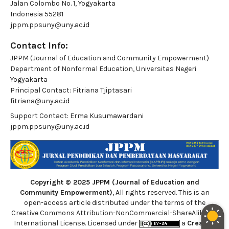
Jalan Colombo No. 1, Yogyakarta
Indonesia 55281
jppm.ppsuny@uny.ac.id
Contact Info:
JPPM (Journal of Education and Community Empowerment)
Department of Nonformal Education, Universitas Negeri
Yogyakarta
Principal Contact:
Fitriana Tjiptasari
fitriana@uny.ac.id
Support Contact:
Erma Kusumawardani
jppm.ppsuny@uny.ac.id
Copyright © 2025 JPPM (Journal of Education and
Community Empowerment)
, All rights reserved. This is an
open-access article distributed under the terms of the
Creative Commons Attribution-NonCommercial-ShareAlike 4.0
International License. Licensed under
a
Creative