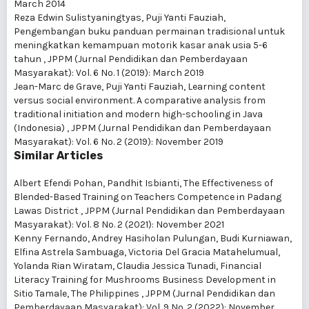
March 2014
Reza Edwin Sulistyaningtyas, Puji Yanti Fauziah,
Pengembangan buku panduan permainan tradisional untuk
meningkatkan kemampuan motorik kasar anak usia 5-6
tahun
,
JPPM (Jurnal Pendidikan dan Pemberdayaan
Masyarakat): Vol. 6 No. 1 (2019): March 2019
Jean-Marc de Grave, Puji Yanti Fauziah,
Learning content
versus social environment. A comparative analysis from
traditional initiation and modern high-schooling in Java
(Indonesia)
,
JPPM (Jurnal Pendidikan dan Pemberdayaan
Masyarakat): Vol. 6 No. 2 (2019): November 2019
Similar Articles
Albert Efendi Pohan, Pandhit Isbianti,
The Effectiveness of
Blended-Based Training on Teachers Competence in Padang
Lawas District
,
JPPM (Jurnal Pendidikan dan Pemberdayaan
Masyarakat): Vol. 8 No. 2 (2021): November 2021
Kenny Fernando, Andrey Hasiholan Pulungan, Budi Kurniawan,
Elfina Astrela Sambuaga, Victoria Del Gracia Matahelumual,
Yolanda Rian Wiratam, Claudia Jessica Tunadi,
Financial
Literacy Training for Mushrooms Business Development in
Sitio Tamale, The Philippines
,
JPPM (Jurnal Pendidikan dan
Pemberdayaan Masyarakat): Vol. 9 No. 2 (2022): November