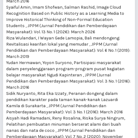
March 2016
Syaiful Amin, Imam Shofwan, Salman Rashid,
Image Cloud
Recognition Based on Public History as a Learning Media to
Improve Historical Thinking of Non-Formal Education
Students
,
JPPM (Jurnal Pendidikan dan Pemberdayaan
Masyarakat): Vol. 13 No. 1 (2026): March 2026
Riza Wulandari, I Wayan Gede Lamopia,
Bali mendongeng:
Revitalisasi kearifan lokal yang memudar
,
JPPM (Jurnal
Pendidikan dan Pemberdayaan Masyarakat): Vol. 6 No. 1 (2019):
March 2019
Yudan Hermawan, Yoyon Suryono,
Partisipasi masyarakat
dalam penyelenggaraan program-program pusat kegiatan
belajar masyarakat Ngudi Kapinteran
,
JPPM (Jurnal
Pendidikan dan Pemberdayaan Masyarakat): Vol. 3 No. 1 (2016):
March 2016
Sidik Nuryanto, Rita Eka Izzaty,
Peranan dongeng dalam
pendidikan karakter pada taman kanak-kanak Lazuardi
Kamila di Surakarta
,
JPPM (Jurnal Pendidikan dan
Pemberdayaan Masyarakat): Vol. 3 No. 1 (2016): March 2016
Aisyah Hadi Ramadani, Reny Rosalina, Riska Surya Ningrum,
Pelatihan pembuatan minuman berserat alami dari buah
nanas dan nata de coco
,
JPPM (Jurnal Pendidikan dan
Pemberdayaan Masyarakat): Vol. 7 No. 2 (2020): November