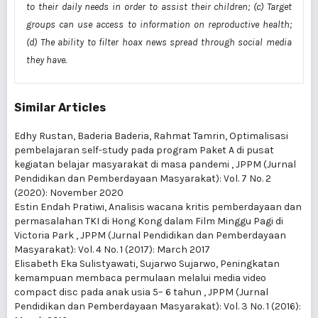
to their daily needs in order to assist
their
children; (
c
) Target
groups can
use
access to information on reproductive health;
(
d
) The ability to filter hoax news spread through social media
they have.
Similar Articles
Edhy Rustan, Baderia Baderia, Rahmat Tamrin,
Optimalisasi
pembelajaran self-study pada program Paket A di pusat
kegiatan belajar masyarakat di masa pandemi
,
JPPM (Jurnal
Pendidikan dan Pemberdayaan Masyarakat): Vol. 7 No. 2
(2020): November 2020
Estin Endah Pratiwi,
Analisis wacana kritis pemberdayaan dan
permasalahan TKI di Hong Kong dalam Film Minggu Pagi di
Victoria Park
,
JPPM (Jurnal Pendidikan dan Pemberdayaan
Masyarakat): Vol. 4 No. 1 (2017): March 2017
Elisabeth Eka Sulistyawati, Sujarwo Sujarwo,
Peningkatan
kemampuan membaca permulaan melalui media video
compact disc pada anak usia 5– 6 tahun
,
JPPM (Jurnal
Pendidikan dan Pemberdayaan Masyarakat): Vol. 3 No. 1 (2016):