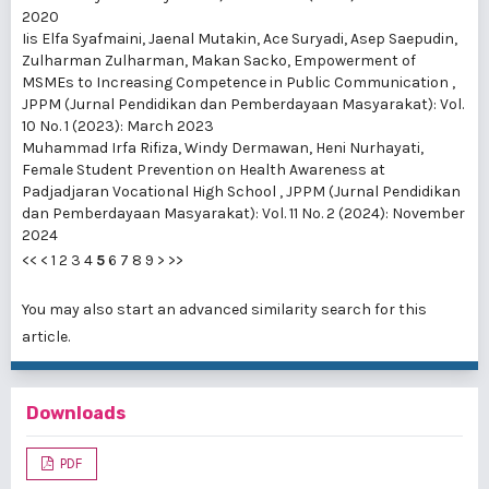
2020
Iis Elfa Syafmaini, Jaenal Mutakin, Ace Suryadi, Asep Saepudin,
Zulharman Zulharman, Makan Sacko,
Empowerment of
MSMEs to Increasing Competence in Public Communication
,
JPPM (Jurnal Pendidikan dan Pemberdayaan Masyarakat): Vol.
10 No. 1 (2023): March 2023
Muhammad Irfa Rifiza, Windy Dermawan, Heni Nurhayati,
Female Student Prevention on Health Awareness at
Padjadjaran Vocational High School
,
JPPM (Jurnal Pendidikan
dan Pemberdayaan Masyarakat): Vol. 11 No. 2 (2024): November
2024
<<
<
1
2
3
4
5
6
7
8
9
>
>>
You may also
start an advanced similarity search
for this
article.
Downloads
PDF