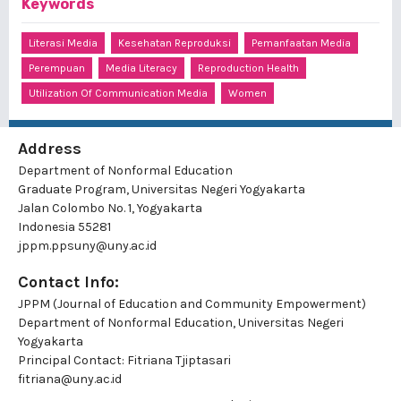
Keywords
Literasi Media
Kesehatan Reproduksi
Pemanfaatan Media
Perempuan
Media Literacy
Reproduction Health
Utilization Of Communication Media
Women
Address
Department of Nonformal Education
Graduate Program, Universitas Negeri Yogyakarta
Jalan Colombo No. 1, Yogyakarta
Indonesia 55281
jppm.ppsuny@uny.ac.id
Contact Info:
JPPM (Journal of Education and Community Empowerment)
Department of Nonformal Education, Universitas Negeri
Yogyakarta
Principal Contact:
Fitriana Tjiptasari
fitriana@uny.ac.id