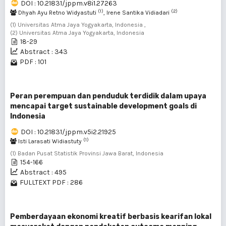
DOI : 10.21831/jppm.v8i1.27263
(1)
(2)
Dhyah Ayu Retno Widyastuti
, Irene Santika Vidiadari
(1) Universitas Atma Jaya Yogyakarta, Indonesia ,
(2) Universitas Atma Jaya Yogyakarta, Indonesia
18-29
Abstract : 343
PDF : 101
Peran perempuan dan penduduk terdidik dalam upaya
mencapai target sustainable development goals di
Indonesia
DOI : 10.21831/jppm.v5i2.21925
(1)
Isti Larasati Widiastuty
(1) Badan Pusat Statistik Provinsi Jawa Barat, Indonesia
154-166
Abstract : 495
FULLTEXT PDF : 286
Pemberdayaan ekonomi kreatif berbasis kearifan lokal