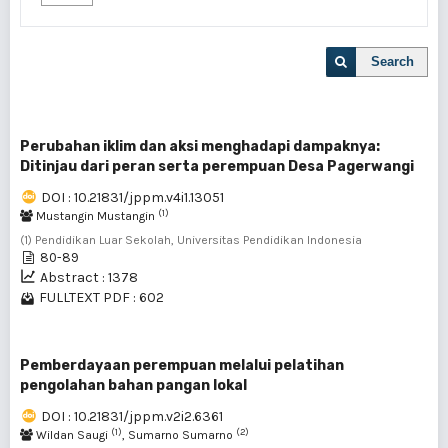
Search
Perubahan iklim dan aksi menghadapi dampaknya:
Ditinjau dari peran serta perempuan Desa Pagerwangi
DOI : 10.21831/jppm.v4i1.13051
(1)
Mustangin Mustangin
(1) Pendidikan Luar Sekolah, Universitas Pendidikan Indonesia
80-89
Abstract : 1378
FULLTEXT PDF : 602
Pemberdayaan perempuan melalui pelatihan
pengolahan bahan pangan lokal
DOI : 10.21831/jppm.v2i2.6361
(1)
(2)
Wildan Saugi
, Sumarno Sumarno