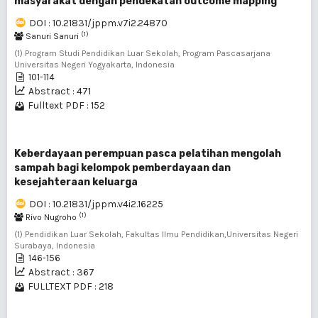
masyarakat dengan pendekatan outcome mapping
DOI : 10.21831/jppm.v7i2.24870
(1)
Sanuri Sanuri
(1) Program Studi Pendidikan Luar Sekolah, Program Pascasarjana
Universitas Negeri Yogyakarta, Indonesia
101-114
Abstract : 471
Fulltext PDF : 152
Keberdayaan perempuan pasca pelatihan mengolah
sampah bagi kelompok pemberdayaan dan
kesejahteraan keluarga
DOI : 10.21831/jppm.v4i2.16225
(1)
Rivo Nugroho
(1) Pendidikan Luar Sekolah, Fakultas Ilmu Pendidikan,Universitas Negeri
Surabaya, Indonesia
146-156
Abstract : 367
FULLTEXT PDF : 218