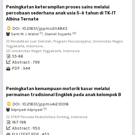
Peningkatan keterampilan proses sains melalui
percobaan sederhana anak usia 5-6 tahun di TK-IT
Albina Ternate
DOI : 10.21831/jppm.v2i1.4843
(1)
(2)
Santi M. J. Wahid
, Slamet Suyanto
(1) Pendidikan Luar Sekolah, Program Pascasarjana, Universitas Negeri
Yogyakarta, Indonesia ,
(2) Universitas Negeri Yogyakarta, Indonesia
55-66
Abstract : 799
PDF : 344
Peningkatan kemampuan motorik kasar melalui
permainan tradisional Engklek pada anak kelompok B
DOI : 10.21831/jppm.v4i2.10016
(1)
Adpriyadi Adpriyadi
(1) STKIP Persada Khatulistiwa Sintang, Indonesia
187-198
Abstract : 1153
FULLTEXT PDF : 453