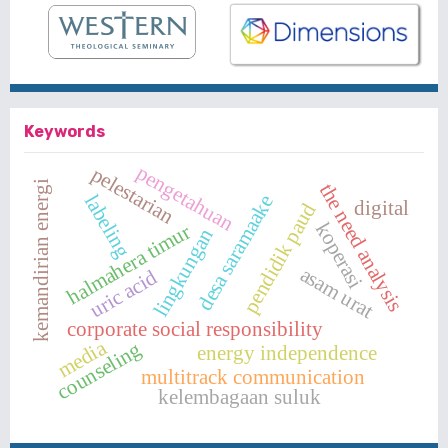
Keywords
pengetahuan
pelestarian
kemandirian energi
the need analysis
labeling
desa saramaake
digital
pendidik paud
koperasi
halmahera timur
lingkungan
asam urat
uric acid
corporate social responsibility
media
counseling
energy independence
multitrack communication
kelembagaan suluk