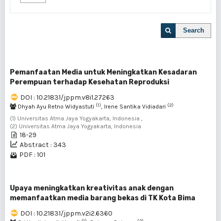
Search
Pemanfaatan Media untuk Meningkatkan Kesadaran
Perempuan terhadap Kesehatan Reproduksi
DOI : 10.21831/jppm.v8i1.27263
(1)
(2)
Dhyah Ayu Retno Widyastuti
, Irene Santika Vidiadari
(1) Universitas Atma Jaya Yogyakarta, Indonesia ,
(2) Universitas Atma Jaya Yogyakarta, Indonesia
18-29
Abstract : 343
PDF : 101
Upaya meningkatkan kreativitas anak dengan
memanfaatkan media barang bekas di TK Kota Bima
DOI : 10.21831/jppm.v2i2.6360
(1)
(2)