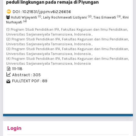
peduli lingkungan pada remaja di Piyungan
DOI : 10.21831/jppm.v6i2.26656
(1)
(2)
(3)
Astuti Wijayanti
, Laily Rochmawati Listiyani
, Tias Ernawati
, Rini
(4)
Nurhayati
(1) Program Studi Pendidikan IPA, Fakultas Keguruan dan Ilmu Pendidikan,
Universitas Sarjanawiyata Tamansiswa, Indonesia ,
(2) Program Studi Pendidikan IPA, Fakultas Keguruan dan Ilmu Pendidikan,
Universitas Sarjanawiyata Tamansiswa, Indonesia ,
(3) Program Studi Pendidikan IPA, Fakultas Keguruan dan Ilmu Pendidikan,
Universitas Sarjanawiyata Tamansiswa, Indonesia ,
(4) Program Studi Pendidikan IPA, Fakultas Keguruan dan Ilmu Pendidikan,
Universitas Sarjanawiyata Tamansiswa, Indonesia
111-118
Abstract : 305
FULLTEXT PDF : 89
1 - 4 of 4 items
Login