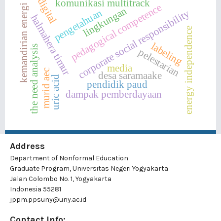
digital
komunikasi multitrack
pedagogical competence
kemandirian energi
lingkungan
pengetahuan
corporate social responsibility
halmahera timur
energy independence
labeling
the need analysis
pelestarian
media
murid aec
desa saramaake
uric acid
pendidik paud
dampak pemberdayaan
Address
Department of Nonformal Education
Graduate Program, Universitas Negeri Yogyakarta
Jalan Colombo No. 1, Yogyakarta
Indonesia 55281
jppm.ppsuny@uny.ac.id
Contact Info: