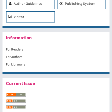
Author Guidelines
Publishing System
Visitor
Information
For Readers
For Authors
For Librarians
Current Issue