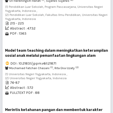
Sri Hardiningsih Hanafi
, Sujarwo Sujarwo
(1) Pendidikan Luar Sekolah, Program Pascasarjana, Universitas Negeri
Yogyakarta, Indonesia ,
(2) Pendidikan Luar Sekolah, Fakultas Ilmu Pendidikan, Universitas Negeri
Yogyakarta, Indonesia
215 - 225
Abstract : 4732
PDF : 1363
Model team teaching dalam meningkatkan keterampilan
sosial anak melalui pemanfaatan lingkungan alam
DOI : 10.21831/jppm.v6i1.21871
(1)
(2)
Mochamad Fatchan Chasani
, Rita Eka Izzaty
(1) Universitas Negeri Yogyakarta, Indonesia ,
(2) Universitas Negeri Yogyakarta, Indonesia
76-87
Abstract : 572
FULLTEXT PDF : 88
Merintis ketahanan pangan dan membentuk karakter