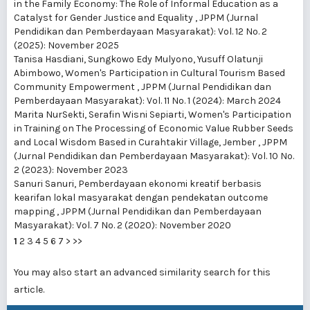
in the Family Economy: The Role of Informal Education as a
Catalyst for Gender Justice and Equality
,
JPPM (Jurnal
Pendidikan dan Pemberdayaan Masyarakat): Vol. 12 No. 2
(2025): November 2025
Tanisa Hasdiani, Sungkowo Edy Mulyono, Yusuff Olatunji
Abimbowo,
Women's Participation in Cultural Tourism Based
Community Empowerment
,
JPPM (Jurnal Pendidikan dan
Pemberdayaan Masyarakat): Vol. 11 No. 1 (2024): March 2024
Marita NurSekti, Serafin Wisni Sepiarti,
Women's Participation
in Training on The Processing of Economic Value Rubber Seeds
and Local Wisdom Based in Curahtakir Village, Jember
,
JPPM
(Jurnal Pendidikan dan Pemberdayaan Masyarakat): Vol. 10 No.
2 (2023): November 2023
Sanuri Sanuri,
Pemberdayaan ekonomi kreatif berbasis
kearifan lokal masyarakat dengan pendekatan outcome
mapping
,
JPPM (Jurnal Pendidikan dan Pemberdayaan
Masyarakat): Vol. 7 No. 2 (2020): November 2020
1
2
3
4
5
6
7
>
>>
You may also
start an advanced similarity search
for this
article.