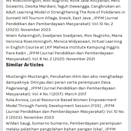
MV Roesminingsih, Rivo Nugroho, Rofik Jalal Rosyanafi, Heru
Siswanto, Desika Mardiani, Teguh Dewangga,
Cangkrukan an
Adult Learning Model in Strengthening The Role of Pokdarwis in
Surowiti Hill Tourism Village, Gresik, East Java
,
JPPM (Jurnal
Pendidikan dan Pemberdayaan Masyarakat): Vol. 10 No. 2
(2023): November 2023
Wiwin Yulianingsih, Soedjarwo Soedjarwo, Rivo Nugroho, Maria
Veronica Roesminingsih, Monica Widyaswari,
Virtual Learning
in English Course at LKP Mahesa Institute Kampung Inggris
Pare Kediri
,
JPPM (Jurnal Pendidikan dan Pemberdayaan
Masyarakat): Vol. 8 No. 2 (2021): November 2021
Similar Articles
Mustangin Mustangin,
Perubahan iklim dan aksi menghadapi
dampaknya: Ditinjau dari peran serta perempuan Desa
Pagerwangi
,
JPPM (Jurnal Pendidikan dan Pemberdayaan
Masyarakat): Vol. 4 No. 1 (2017): March 2017
Yulia Annisa,
Local Resource-Based Women Empowerment
Model Through Family Development Session (FDS)
,
JPPM
(Jurnal Pendidikan dan Pemberdayaan Masyarakat): Vol. 10 No.
2 (2023): November 2023
Wildan Saugi, Sumarno Sumarno,
Pemberdayaan perempuan
melalui pelatihan pengolahan bahan pangan lokal
,
JPPM