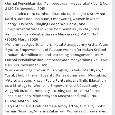
(Jurnal Pendidikan dan Pemberdayaan Masyarakat): Vol. 2 No.
2 (2015): November 2015
Friska Indria Nora Harahap, Mustofa Kamil, Jajat S Ardiwinata,
Sardin, Jubaidah Hasibuan,
Empowering Women in Green
Energy Business: Bridging Economic, Social, and
Environmental Gaps in Rural Communities
,
JPPM (Jurnal
Pendidikan dan Pemberdayaan Masyarakat): Vol. 13 No. 1
(2026): March 2026
Muhammad Agus Sulaiman, I Ketut Atmaja Johny Artha, Yatim
Riyanto,
Empowerment of Papuan Women for Noken Knitted
Product Diversification and Marketing Management
,
JPPM
(Jurnal Pendidikan dan Pemberdayaan Masyarakat): Vol. 9 No.
2 (2022): November 2022
Wiwin Yulianingsih Wiwin Yulianingsih, Sjafiatul Mardliyah, Ali
Yusuf, Shobri Firman Susanto, Ganes Gunansyah, Mustakim,
Mita Lutviatiani, Ikhwan Fadlu Fantazilu,
Life Skills Education
as a Strategy for Women’s Empowerment: A Case Study of
Anggrek Bulan Community Learning Center
,
JPPM (Jurnal
Pendidikan dan Pemberdayaan Masyarakat): Vol. 13 No. 1
(2026): March 2026
Heryanto Susilo, I Ketut Atmaja Johny Artha, Ali Yusuf, Shobri
Firman Susanto, M Fahmi Zakariyah,
Women's Empowerment