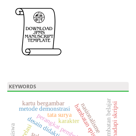
KEYWORDS
hambatan belajar
kartu bergambar
menghadapi skripsi
nasionalisme
hambatan epistemologi
metode demonstrasi
tata surya
perangkat pembelajaran
desain didaktis
karakter
korelasi