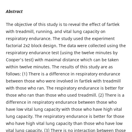
Abstract
The objective of this study is to reveal the effect of fartlek
with treadmill, running, and vital lung capacity on
respiratory endurance. The study used the experiment
factorial 2x2 block design. The data were collected using the
respiratory endurance test (using the twelve minutes by
Cooper's test) with maximal distance which can be taken
within twelve minutes. The results of this study are as
follows: (1) There is a difference in respiratory endurance
between those who were involved in fartlek with treadmill
with those who ran. The respiratory endurance is better for
those who ran than those who used treadmill. (2) There is a
difference in respiratory endurance between those who
have low vital lung capacity with those who have high vital
lung capacity. The respiratory endurance is better for those
who have high vital lung capacity than those who have low
vital lung capacity. (3) There is no interaction between those