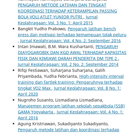
PENGARUH METODE LATIHAN DAN TINGKAT
KOORDINASI TERHADAP KETERAMPILAN PASSING
BOLA VOLI ATLET YUNIOR PUTRI
,
Jurnal
Keolahragaan: Vol. 3 No. 1: April 2015
Bangkit Yudho Prabowo,
Pengaruh latihan bench
press dan motivasi terhadap kemampuan tolak peluru
,
Jurnal Keolahragaan: Vol. 4 No. 2: September 2016
Intan Imawati, B.M. Wara Kushartanti,
PENGARUH
DIAYOGAROBIK DAN KGD AWAL TERHADAP KAPASITAS
FISIK DAN KIMIAWI DARAH PENDERITA DM TIPE 2
,
Jurnal Keolahragaan: Vol. 2 No. 2: September 2014
Rifqi Festiawan, Suharjana Suharjana, Galih
Priyambada, Yudha Febrianta,
High-intensity interval
training dan fartlek training: Pengaruhnya terhadap
tingkat VO2 Max
,
Jurnal Keolahragaan: Vol. 8 No. 1:
April 2020
Nugroho Susanto, Lismadiana Lismadiana,
Manajemen program latihan sekolah sepakbola (SSB)
GAMA Yogyakarta
,
Jurnal Keolahragaan: Vol. 4 No. 1:
April 2016
Agung Kristriawan, Sukadiyanto Sukadiyanto,
Pengaruh metode latihan dan koordinasi terhadap