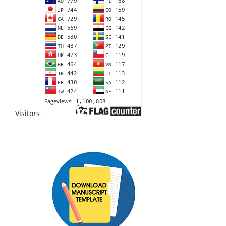
Visitors