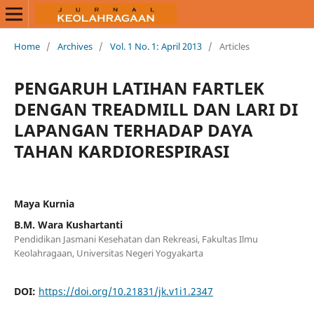
Home
/
Archives
/
Vol. 1 No. 1: April 2013
/
Articles
PENGARUH LATIHAN FARTLEK
DENGAN TREADMILL DAN LARI DI
LAPANGAN TERHADAP DAYA
TAHAN KARDIORESPIRASI
Maya Kurnia
B.M. Wara Kushartanti
Pendidikan Jasmani Kesehatan dan Rekreasi, Fakultas Ilmu
Keolahragaan, Universitas Negeri Yogyakarta
DOI:
https://doi.org/10.21831/jk.v1i1.2347