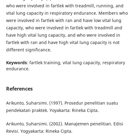
who were involved in fartlek with treadmill, running, and
vital lung capacity in respiratory endurance. Members who
were involved in fartlek with ran and have low vital lung
capacity, who were involved in fartlek with treadmill and
have high vital lung capacity, and who were involved in
fartlek with ran and have high vital lung capacity is not
different significance.
Keywords
: fartlek training, vital lung capacity, respiratory
endurance.
References
Arikunto, Suharsimi. (1997). Prosedur penelitian suatu
pendekatan praktek. Yoyakarta: Rineka Cipta.
Arikunto, Suharsimi. (2002). Manajemen penelitian. Edisi
Revisi. Yogyakarta: Rineka Cipta.