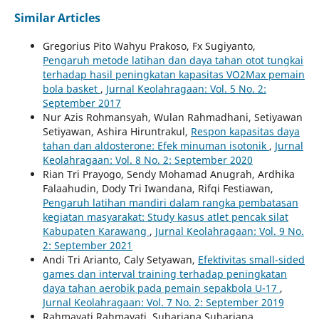
Similar Articles
Gregorius Pito Wahyu Prakoso, Fx Sugiyanto,
Pengaruh metode latihan dan daya tahan otot tungkai
terhadap hasil peningkatan kapasitas VO2Max pemain
bola basket
,
Jurnal Keolahragaan: Vol. 5 No. 2:
September 2017
Nur Azis Rohmansyah, Wulan Rahmadhani, Setiyawan
Setiyawan, Ashira Hiruntrakul,
Respon kapasitas daya
tahan dan aldosterone: Efek minuman isotonik
,
Jurnal
Keolahragaan: Vol. 8 No. 2: September 2020
Rian Tri Prayogo, Sendy Mohamad Anugrah, Ardhika
Falaahudin, Dody Tri Iwandana, Rifqi Festiawan,
Pengaruh latihan mandiri dalam rangka pembatasan
kegiatan masyarakat: Study kasus atlet pencak silat
Kabupaten Karawang
,
Jurnal Keolahragaan: Vol. 9 No.
2: September 2021
Andi Tri Arianto, Caly Setyawan,
Efektivitas small-sided
games dan interval training terhadap peningkatan
daya tahan aerobik pada pemain sepakbola U-17
,
Jurnal Keolahragaan: Vol. 7 No. 2: September 2019
Rahmayati Rahmayati, Suharjana Suharjana,