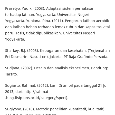
Prasetyo, Yudik. (2003). Adaptasi sistem pernafasan
terhadap latihan. Yogyakarta: Universitas Negeri
Yogyakarta. Yuniana. Rina. (2011). Pengaruh latihan aerobik
dan latihan beban terhadap lemak tubuh dan kapasitas vital
paru. Tesis, tidak dipublikasikan. Universitas Negeri
Yogyakarta.
Sharkey, B.J. (2003). Kebugaran dan kesehatan. (Terjemahan
Eri Desmarini Nasuti-on). Jakarta: PT Raja Grafindo Persada.
Sudjana. (2002). Desain dan analisis eksperimen. Bandung:
Tarsito.
Sugiarto, Rahmat. (2012). Lari. Di ambil pada tanggal 21 Juli
2013, dari: http://rahmat
.blog.fisip.uns.ac.id/category/sport).
Sugiyono. (2010). Metode penelitian kuantitatif, kualitatif,