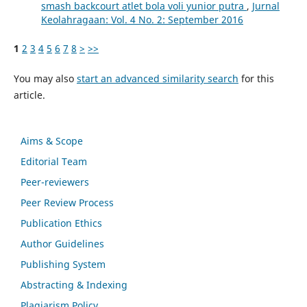
smash backcourt atlet bola voli yunior putra
,
Jurnal
Keolahragaan: Vol. 4 No. 2: September 2016
1
2
3
4
5
6
7
8
>
>>
You may also
start an advanced similarity search
for this
article.
Aims & Scope
Editorial Team
Peer-reviewers
Peer Review Process
Publication Ethics
Author Guidelines
Publishing System
Abstracting & Indexing
Plagiarism Policy