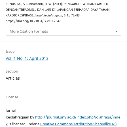
Kurnia, M., & Kushartanti, B. W. (2013). PENGARUH LATIHAN FARTLEK
DENGAN TREADMILL DAN LARI DI LAPANGAN TERHADAP DAYA TAHAN
KARDIORESPIRASI.
Jurnal Keolahragaan
,
1
(1), 72–83.
https://doi.org/10.21831/jk.v1i1.2347
More Citation Formats
Issue
Vol. 1 No. 1: April 2013
Section
Articles
License
Jurnal
Keolahragaan by
http://journal.uny.ac.id/index.php/jolahraga/inde
x
is licensed under a
Creative Commons Attribution-ShareAlike 4.0