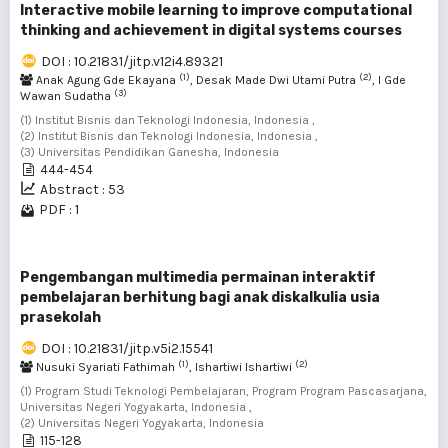
Interactive mobile learning to improve computational
thinking and achievement in digital systems courses
DOI : 10.21831/jitp.v12i4.89321
(1)
(2)
Anak Agung Gde Ekayana
, Desak Made Dwi Utami Putra
, I Gde
(3)
Wawan Sudatha
(1) Institut Bisnis dan Teknologi Indonesia, Indonesia ,
(2) Institut Bisnis dan Teknologi Indonesia, Indonesia ,
(3) Universitas Pendidikan Ganesha, Indonesia
444-454
Abstract : 53
PDF : 1
Pengembangan multimedia permainan interaktif
pembelajaran berhitung bagi anak diskalkulia usia
prasekolah
DOI : 10.21831/jitp.v5i2.15541
(1)
(2)
Nusuki Syariati Fathimah
, Ishartiwi Ishartiwi
(1) Program Studi Teknologi Pembelajaran, Program Program Pascasarjana,
Universitas Negeri Yogyakarta, Indonesia ,
(2) Universitas Negeri Yogyakarta, Indonesia
115-128