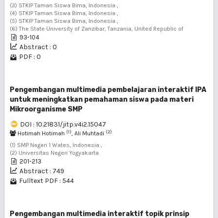
(3) STKIP Taman Siswa Bima, Indonesia ,
(4) STKIP Taman Siswa Bima, Indonesia ,
(5) STKIP Taman Siswa Bima, Indonesia ,
(6) The State University of Zanzibar, Tanzania, United Republic of
93-104
Abstract : 0
PDF : 0
Pengembangan multimedia pembelajaran interaktif IPA
untuk meningkatkan pemahaman siswa pada materi
Mikroorganisme SMP
DOI : 10.21831/jitp.v4i2.15047
(1)
(2)
Hotimah Hotimah
, Ali Muhtadi
(1) SMP Negeri 1 Wates, Indonesia ,
(2) Universitas Negeri Yogyakarta
201-213
Abstract : 749
Fulltext PDF : 544
Pengembangan multimedia interaktif topik prinsip