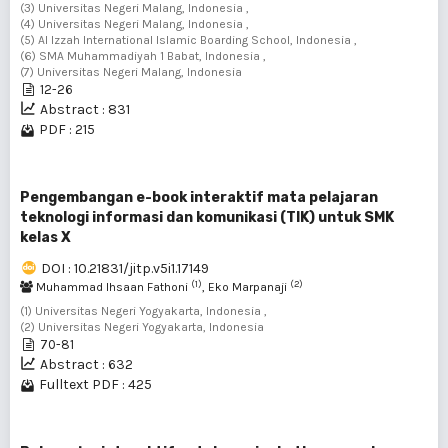
(3) Universitas Negeri Malang, Indonesia ,
(4) Universitas Negeri Malang, Indonesia ,
(5) Al Izzah International Islamic Boarding School, Indonesia ,
(6) SMA Muhammadiyah 1 Babat, Indonesia ,
(7) Universitas Negeri Malang, Indonesia
12-26
Abstract : 831
PDF : 215
Pengembangan e-book interaktif mata pelajaran
teknologi informasi dan komunikasi (TIK) untuk SMK
kelas X
DOI : 10.21831/jitp.v5i1.17149
(1)
(2)
Muhammad Ihsaan Fathoni
, Eko Marpanaji
(1) Universitas Negeri Yogyakarta, Indonesia ,
(2) Universitas Negeri Yogyakarta, Indonesia
70-81
Abstract : 632
Fulltext PDF : 425