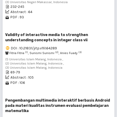
(3) Universitas Negeri Makassar, Indonesia
232-245
Abstract : 64
PDF : 93
Validity of interactive media to strengthen
understanding concepts in integer class vii
DOI : 10.21831/jitp.v11i1.64289
(1)
(2)
(3)
Fitria Fitria
, Sunismi Sunismi
, Anies Fuady
(1) Universitas Islam Malang, Indonesia ,
(2) Universitas Islam Malang, Indonesia ,
(3) Universitas Islam Malang, Indonesia
69-79
Abstract : 105
PDF : 106
Pengembangan multimedia interaktif berbasis Android
pada materi kualitas instrumen evaluasi pembelajaran
matematika