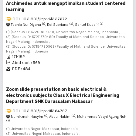
Archimedes untuk mengoptimalkan student centered
learning
DOI : 10.21831/jitp.v6i2.27672
(1)
(2)
(3)
Tsania Nur Diyana
, Edi Supriana
, Sentot Kusairi
(1) (Scopus ID: 57209615731), Universitas Negeri Malang, Indonesia ,
(2) (Scopus ID: 57211579469) Faculty of Math and Science, Universitas
Negeri Malang, Indonesia ,
(3) (Scopus ID: 57194720562) Faculty of Math and Science, Universitas
Negeri Malang, Indonesia
171-182
Abstract : 569
PDF : 484
Zoom slide presentation on basic electrical &
electronics subjects Class X Electrical Engineering
Department SMK Darussalam Makassar
DOI : 10.21831/jitp.v11i2.64797
(1)
(2)
Nurhikmah Hasyim
, Abdul Hakim
, Muhammad Vaqhi Agung Nuh
(3)
(1) Universitas Negeri Makassar, Indonesia ,
(2) Universitas Negeri Makassar, Indonesia ,