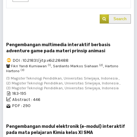
Search
Pengembangan multimedia interaktif berbasis
adventure game pada materi prinsip animasi
DOI : 10.21831/jitp.v6i2.28488
(1)
(2)
Fikri Yandi Kurniawan
, Sardianto Markos Siahaan
, Hartono
(3)
Hartono
(1) Magister Teknologi Pendidikan, Universitas Sriwijaya, Indonesia ,
(2) Magister Teknologi Pendidikan, Universitas Sriwijaya, Indonesia ,
(3) Magister Teknologi Pendidikan, Universitas Sriwijaya, Indonesia
183-195
Abstract : 446
PDF : 290
Pengembangan modul elektronik (e-modul) interaktif
pada mata pelajaran Kimia kelas XI SMA