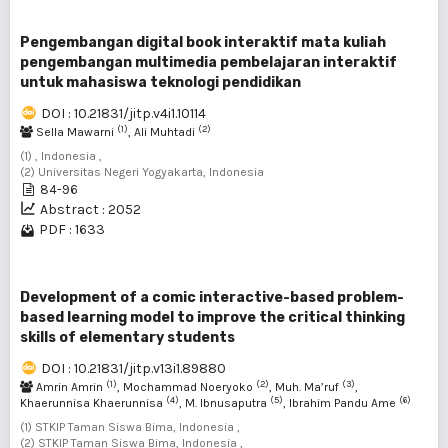
Pengembangan digital book interaktif mata kuliah
pengembangan multimedia pembelajaran interaktif
untuk mahasiswa teknologi pendidikan
DOI : 10.21831/jitp.v4i1.10114
(1)
(2)
Sella Mawarni
, Ali Muhtadi
(1) , Indonesia ,
(2) Universitas Negeri Yogyakarta, Indonesia
84-96
Abstract : 2052
PDF : 1633
Development of a comic interactive-based problem-
based learning model to improve the critical thinking
skills of elementary students
DOI : 10.21831/jitp.v13i1.89880
(1)
(2)
(3)
Amrin Amrin
, Mochammad Noeryoko
, Muh. Ma’ruf
,
(4)
(5)
(6)
Khaerunnisa Khaerunnisa
, M. Ibnusaputra
, Ibrahim Pandu Ame
(1) STKIP Taman Siswa Bima, Indonesia ,
(2) STKIP Taman Siswa Bima, Indonesia ,