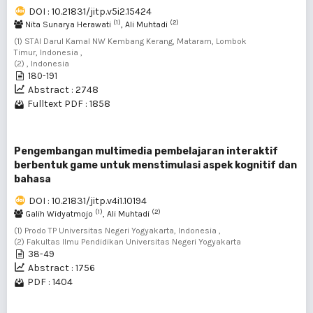
DOI : 10.21831/jitp.v5i2.15424
(1)
(2)
Nita Sunarya Herawati
, Ali Muhtadi
(1) STAI Darul Kamal NW Kembang Kerang, Mataram, Lombok
Timur, Indonesia ,
(2) , Indonesia
180-191
Abstract : 2748
Fulltext PDF : 1858
Pengembangan multimedia pembelajaran interaktif
berbentuk game untuk menstimulasi aspek kognitif dan
bahasa
DOI : 10.21831/jitp.v4i1.10194
(1)
(2)
Galih Widyatmojo
, Ali Muhtadi
(1) Prodo TP Universitas Negeri Yogyakarta, Indonesia ,
(2) Fakultas Ilmu Pendidikan Universitas Negeri Yogyakarta
38-49
Abstract : 1756
PDF : 1404