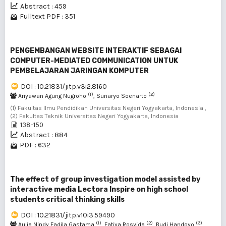
Abstract : 459
Fulltext PDF : 351
PENGEMBANGAN WEBSITE INTERAKTIF SEBAGAI
COMPUTER-MEDIATED COMMUNICATION UNTUK
PEMBELAJARAN JARINGAN KOMPUTER
DOI : 10.21831/jitp.v3i2.8160
(1)
(2)
Ariyawan Agung Nugroho
, Sunaryo Soenarto
(1) Fakultas Ilmu Pendidikan Universitas Negeri Yogyakarta, Indonesia ,
(2) Fakultas Teknik Universitas Negeri Yogyakarta, Indonesia
138-150
Abstract : 884
PDF : 632
The effect of group investigation model assisted by
interactive media Lectora Inspire on high school
students critical thinking skills
DOI : 10.21831/jitp.v10i3.59490
(1)
(2)
(3)
Aulia Nindy Fadila Gastama
, Fatiya Rosyida
, Budi Handoyo
,