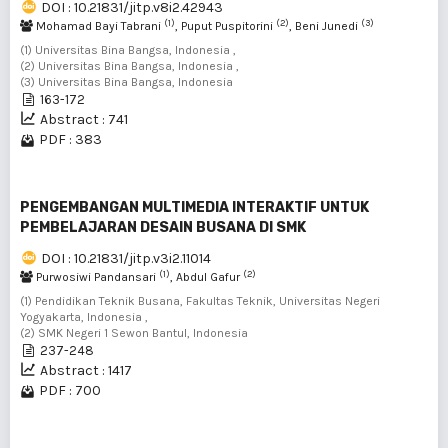
DOI : 10.21831/jitp.v8i2.42943
(1)
(2)
(3)
Mohamad Bayi Tabrani
, Puput Puspitorini
, Beni Junedi
(1) Universitas Bina Bangsa, Indonesia ,
(2) Universitas Bina Bangsa, Indonesia ,
(3) Universitas Bina Bangsa, Indonesia
163-172
Abstract : 741
PDF : 383
PENGEMBANGAN MULTIMEDIA INTERAKTIF UNTUK
PEMBELAJARAN DESAIN BUSANA DI SMK
DOI : 10.21831/jitp.v3i2.11014
(1)
(2)
Purwosiwi Pandansari
, Abdul Gafur
(1) Pendidikan Teknik Busana, Fakultas Teknik, Universitas Negeri
Yogyakarta, Indonesia ,
(2) SMK Negeri 1 Sewon Bantul, Indonesia
237-248
Abstract : 1417
PDF : 700