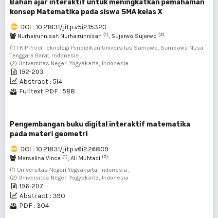
Bahan ajar interaktif untuk meningkatkan pemahaman
konsep Matematika pada siswa SMA kelas X
DOI : 10.21831/jitp.v5i2.15320
(1)
(2)
Nurhairunnisah Nurhairunnisah
, Sujarwo Sujarwo
(1) FKIP Prodi Teknologi Pendidikan Universitas Samawa, Sumbawa Nusa
Tenggara Barat, Indonesia ,
(2) Universitas Negeri Yogyakarta, Indonesia
192-203
Abstract : 514
Fulltext PDF : 588
Pengembangan buku digital interaktif matematika
pada materi geometri
DOI : 10.21831/jitp.v6i2.26809
(1)
(2)
Marselina Vince
, Ali Muhtadi
(1) Universitas Negeri Yogyakarta, Indonesia ,
(2) Universitas Negeri Yogyakarta, Indonesia
196-207
Abstract : 390
PDF : 304