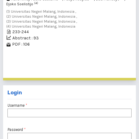
(4)
Djoko Soelistijo
(1) Universitas Negeri Malang, Indonesia ,
(2) Universitas Negeri Malang, Indonesia ,
(3) Universitas Negeri Malang, Indonesia ,
(4) Universitas Negeri Malang, Indonesia
233-244
Abstract : 93
PDF : 106
1 - 20 of 70 items
1
2
3
4
>
>>
Login
Username
*
Password
*