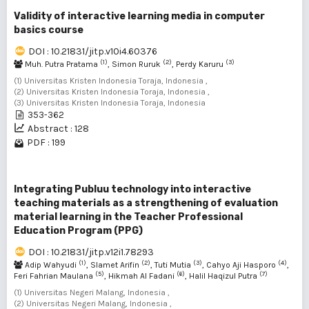
Validity of interactive learning media in computer
basics course
DOI : 10.21831/jitp.v10i4.60376
(1)
(2)
(3)
Muh. Putra Pratama
, Simon Ruruk
, Perdy Karuru
(1) Universitas Kristen Indonesia Toraja, Indonesia ,
(2) Universitas Kristen Indonesia Toraja, Indonesia ,
(3) Universitas Kristen Indonesia Toraja, Indonesia
353-362
Abstract : 128
PDF : 199
Integrating Publuu technology into interactive
teaching materials as a strengthening of evaluation
material learning in the Teacher Professional
Education Program (PPG)
DOI : 10.21831/jitp.v12i1.78293
(1)
(2)
(3)
(4)
Adip Wahyudi
, Slamet Arifin
, Tuti Mutia
, Cahyo Aji Hasporo
,
(5)
(6)
(7)
Feri Fahrian Maulana
, Hikmah Al Fadani
, Halil Haqizul Putra
(1) Universitas Negeri Malang, Indonesia ,
(2) Universitas Negeri Malang, Indonesia ,