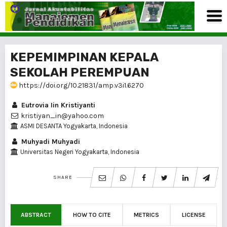
KEPEMIMPINAN KEPALA
SEKOLAH PEREMPUAN
https://doi.org/10.21831/amp.v3i1.6270
Eutrovia Iin Kristiyanti
kristiyan_in@yahoo.com
ASMI DESANTA Yogyakarta, Indonesia
Muhyadi Muhyadi
Universitas Negeri Yogyakarta, Indonesia
SHARE
ABSTRACT
HOW TO CITE
METRICS
LICENSE