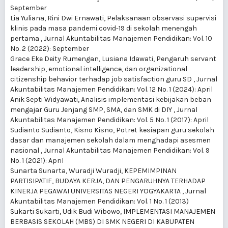
September
Lia Yuliana, Rini Dwi Ernawati,
Pelaksanaan observasi supervisi
klinis pada masa pandemi covid-19 di sekolah menengah
pertama
,
Jurnal Akuntabilitas Manajemen Pendidikan: Vol. 10
No. 2 (2022): September
Grace Eke Deity Rumengan, Lusiana Idawati,
Pengaruh servant
leadership, emotional intelligence, dan organizational
citizenship behavior terhadap job satisfaction guru SD
,
Jurnal
Akuntabilitas Manajemen Pendidikan: Vol. 12 No. 1 (2024): April
Anik Septi Widyawati,
Analisis implementasi kebijakan beban
mengajar Guru Jenjang SMP, SMA, dan SMK di DIY
,
Jurnal
Akuntabilitas Manajemen Pendidikan: Vol. 5 No. 1 (2017): April
Sudianto Sudianto, Kisno Kisno,
Potret kesiapan guru sekolah
dasar dan manajemen sekolah dalam menghadapi asesmen
nasional
,
Jurnal Akuntabilitas Manajemen Pendidikan: Vol. 9
No. 1 (2021): April
Sunarta Sunarta, Wuradji Wuradji,
KEPEMIMPINAN
PARTISIPATIF, BUDAYA KERJA, DAN PENGARUHNYA TERHADAP
KINERJA PEGAWAI UNIVERSITAS NEGERI YOGYAKARTA
,
Jurnal
Akuntabilitas Manajemen Pendidikan: Vol. 1 No. 1 (2013)
Sukarti Sukarti, Udik Budi Wibowo,
IMPLEMENTASI MANAJEMEN
BERBASIS SEKOLAH (MBS) DI SMK NEGERI DI KABUPATEN