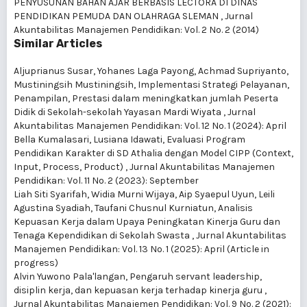
PENYUSUNAN BAHAN AJAR BERBASIS LECTORA DI DINAS
PENDIDIKAN PEMUDA DAN OLAHRAGA SLEMAN
,
Jurnal
Akuntabilitas Manajemen Pendidikan: Vol. 2 No. 2 (2014)
Similar Articles
Aljuprianus Susar, Yohanes Laga Payong, Achmad Supriyanto,
Mustiningsih Mustiningsih,
Implementasi Strategi Pelayanan,
Penampilan, Prestasi dalam meningkatkan jumlah Peserta
Didik di Sekolah-sekolah Yayasan Mardi Wiyata
,
Jurnal
Akuntabilitas Manajemen Pendidikan: Vol. 12 No. 1 (2024): April
Bella Kumalasari, Lusiana Idawati,
Evaluasi Program
Pendidikan Karakter di SD Athalia dengan Model CIPP (Context,
Input, Process, Product)
,
Jurnal Akuntabilitas Manajemen
Pendidikan: Vol. 11 No. 2 (2023): September
Liah Siti Syarifah, Widia Murni Wijaya, Aip Syaepul Uyun, Leili
Agustina Syadiah, Taufani Chusnul Kurniatun,
Analisis
Kepuasan Kerja dalam Upaya Peningkatan Kinerja Guru dan
Tenaga Kependidikan di Sekolah Swasta
,
Jurnal Akuntabilitas
Manajemen Pendidikan: Vol. 13 No. 1 (2025): April (Article in
progress)
Alvin Yuwono Pala'langan,
Pengaruh servant leadership,
disiplin kerja, dan kepuasan kerja terhadap kinerja guru
,
Jurnal Akuntabilitas Manajemen Pendidikan: Vol. 9 No. 2 (2021):