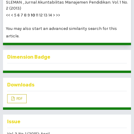
SLEMAN
,
Jurnal Akuntabilitas Manajemen Pendidikan: Vol. 1 No.
2 (2013)
<<
<
5
6
7
8
9
10
11
12
13
14
>
>>
You may also
start an advanced similarity search
for this
article.
Dimension Badge
Downloads
PDF
Issue
Vol. 3 No. 1 (2015): April