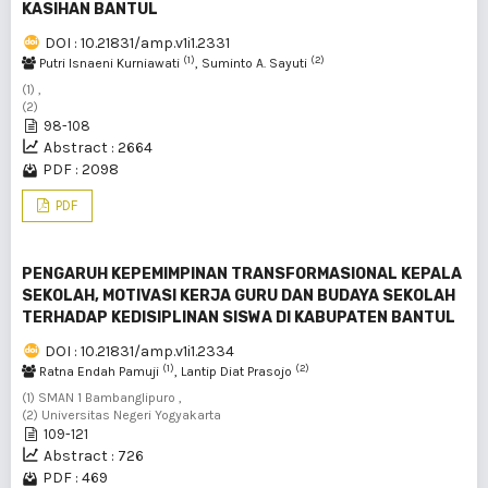
KASIHAN BANTUL
DOI : 10.21831/amp.v1i1.2331
(1)
(2)
Putri Isnaeni Kurniawati
, Suminto A. Sayuti
(1) ,
(2)
98-108
Abstract : 2664
PDF : 2098
PDF
PENGARUH KEPEMIMPINAN TRANSFORMASIONAL KEPALA
SEKOLAH, MOTIVASI KERJA GURU DAN BUDAYA SEKOLAH
TERHADAP KEDISIPLINAN SISWA DI KABUPATEN BANTUL
DOI : 10.21831/amp.v1i1.2334
(1)
(2)
Ratna Endah Pamuji
, Lantip Diat Prasojo
(1) SMAN 1 Bambanglipuro ,
(2) Universitas Negeri Yogyakarta
109-121
Abstract : 726
PDF : 469