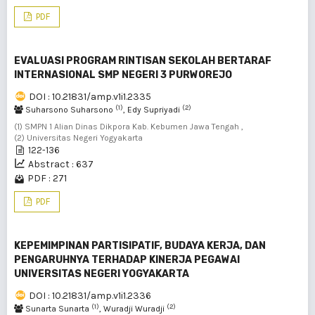
PDF
EVALUASI PROGRAM RINTISAN SEKOLAH BERTARAF
INTERNASIONAL SMP NEGERI 3 PURWOREJO
DOI : 10.21831/amp.v1i1.2335
(1)
(2)
Suharsono Suharsono
, Edy Supriyadi
(1) SMPN 1 Alian Dinas Dikpora Kab. Kebumen Jawa Tengah ,
(2) Universitas Negeri Yogyakarta
122-136
Abstract : 637
PDF : 271
PDF
KEPEMIMPINAN PARTISIPATIF, BUDAYA KERJA, DAN
PENGARUHNYA TERHADAP KINERJA PEGAWAI
UNIVERSITAS NEGERI YOGYAKARTA
DOI : 10.21831/amp.v1i1.2336
(1)
(2)
Sunarta Sunarta
, Wuradji Wuradji