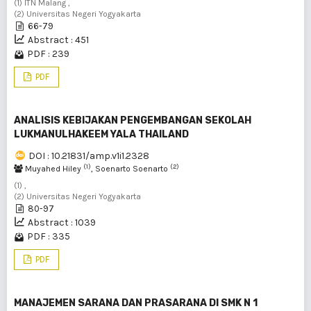
(1) ITN Malang ,
(2) Universitas Negeri Yogyakarta
66-79
Abstract : 451
PDF : 239
PDF
ANALISIS KEBIJAKAN PENGEMBANGAN SEKOLAH
LUKMANULHAKEEM YALA THAILAND
DOI : 10.21831/amp.v1i1.2328
(1)
(2)
Muyahed Hiley
, Soenarto Soenarto
(1) ,
(2) Universitas Negeri Yogyakarta
80-97
Abstract : 1039
PDF : 335
PDF
MANAJEMEN SARANA DAN PRASARANA DI SMK N 1