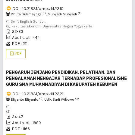
DOI : 10.21831/amp.v1i1.2310
(1)
(2)
Dhuta Sukmayoga
, Muhyadi Muhyadi
(1) Swift English School ,
(2) Fakultas Ekonomi Universitas Negeri Yogyakarta
22-33
Abstract : 444
PDF : 211
PDF
PENGARUH JENJANG PENDIDIKAN, PELATIHAN, DAN
PENGALAMAN MENGAJAR TERHADAP PROFESIONALISME
GURU SMA MUHAMMADIYAH DI KABUPATEN KEBUMEN
DOI : 10.21831/amp.v1i1.2321
(1)
(2)
Eliyanto Eliyanto
, Udik Budi Wibowo
(1) ,
(2)
34-47
Abstract : 1993
PDF : 1166