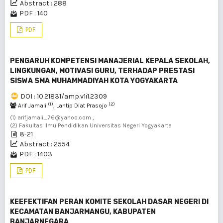
Abstract : 288
PDF : 140
PDF
PENGARUH KOMPETENSI MANAJERIAL KEPALA SEKOLAH,
LINGKUNGAN, MOTIVASI GURU, TERHADAP PRESTASI
SISWA SMA MUHAMMADIYAH KOTA YOGYAKARTA
DOI : 10.21831/amp.v1i1.2309
(1)
(2)
Arif Jamali
, Lantip Diat Prasojo
(1) arifjamali_76@yahoo.com ,
(2) Fakultas Ilmu Pendidikan Universitas Negeri Yogyakarta
8-21
Abstract : 2554
PDF : 1403
PDF
KEEFEKTIFAN PERAN KOMITE SEKOLAH DASAR NEGERI DI
KECAMATAN BANJARMANGU, KABUPATEN
BANJARNEGARA