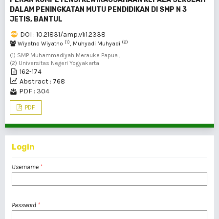
DALAM PENINGKATAN MUTU PENDIDIKAN DI SMP N 3
JETIS, BANTUL
DOI : 10.21831/amp.v1i1.2338
(1)
(2)
Wiyatno Wiyatno
, Muhyadi Muhyadi
(1) SMP Muhammadiyah Merauke Papua ,
(2) Universitas Negeri Yogyakarta
162-174
Abstract : 768
PDF : 304
PDF
Login
Username
*
Password
*