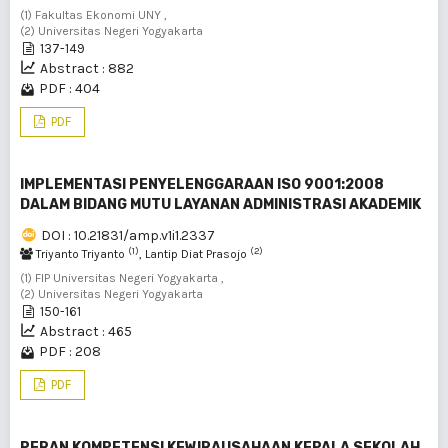
(1) Fakultas Ekonomi UNY ,
(2) Universitas Negeri Yogyakarta
137-149
Abstract : 882
PDF : 404
PDF
IMPLEMENTASI PENYELENGGARAAN ISO 9001:2008
DALAM BIDANG MUTU LAYANAN ADMINISTRASI AKADEMIK
DOI : 10.21831/amp.v1i1.2337
(1)
(2)
Triyanto Triyanto
, Lantip Diat Prasojo
(1) FIP Universitas Negeri Yogyakarta ,
(2) Universitas Negeri Yogyakarta
150-161
Abstract : 465
PDF : 208
PDF
PERAN KOMPETENSI KEWIRAUSAHAAN KEPALA SEKOLAH