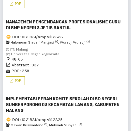
PDF
MANAJEMEN PENGEMBANGAN PROFESIONALISME GURU
DI SMP NEGERI 3 JETIS BANTUL
DOI : 10.21831/amp.v1i1.2323
(1)
(2)
Halomoan Siadari Mangasi
, Wuradji Wuradji
(1) ITN Malang ,
(2) Universitas Negeri Yogyakarta
48-65
Abstract : 937
PDF : 359
PDF
IMPLEMENTASI PERAN KOMITE SEKOLAH DI SD NEGERI
SUMBERPORONG 03 KECAMATAN LAWANG, KABUPATEN
MALANG
DOI : 10.21831/amp.v1i1.2325
(1)
(2)
Mawan Kriswantono
, Muhyadi Muhyadi