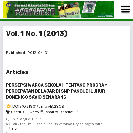
Vol. 1 No. 1 (2013)
Published:
2013-04-01
Articles
PERSEPSI WARGA SEKOLAH TENTANG PROGRAM
PERCEPATAN BELAJAR DI SMP PANGUDI LUHUR
DOMENICO SAVIO SEMARANG
DOI : 10.21831/amp.v1i1.2308
(1)
(2)
Albertus Suwarto
, Ishartiwi Ishartiwi
(1) SMP Pangudi Luhur ,
(2) Fakultas Ilmu Pendidikan Universitas Negeri Yogyakarta
1-7