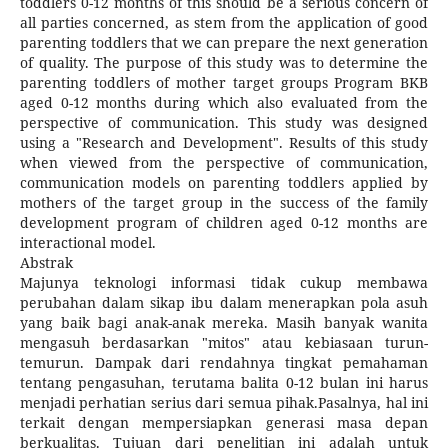
toddlers 0-12 months of this should be a serious concern of
all parties concerned, as stem from the application of good
parenting toddlers that we can prepare the next generation
of quality. The purpose of this study was to determine the
parenting toddlers of mother target groups Program BKB
aged 0-12 months during which also evaluated from the
perspective of communication. This study was designed
using a "Research and Development". Results of this study
when viewed from the perspective of communication,
communication models on parenting toddlers applied by
mothers of the target group in the success of the family
development program of children aged 0-12 months are
interactional model.
Abstrak
Majunya teknologi informasi tidak cukup membawa
perubahan dalam sikap ibu dalam menerapkan pola asuh
yang baik bagi anak-anak mereka. Masih banyak wanita
mengasuh berdasarkan "mitos" atau kebiasaan turun-
temurun. Dampak dari rendahnya tingkat pemahaman
tentang pengasuhan, terutama balita 0-12 bulan ini harus
menjadi perhatian serius dari semua pihak.Pasalnya, hal ini
terkait dengan mempersiapkan generasi masa depan
berkualitas. Tujuan dari penelitian ini adalah untuk