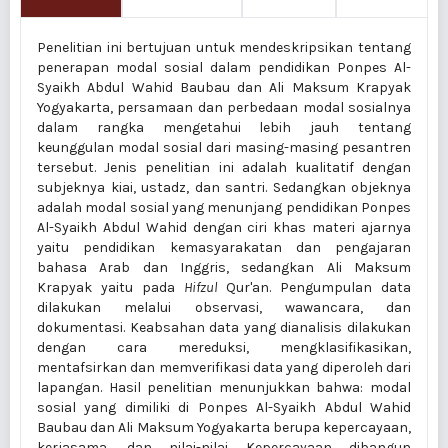
Penelitian ini bertujuan untuk mendeskripsikan tentang
penerapan modal sosial dalam pendidikan Ponpes Al-
Syaikh Abdul Wahid Baubau dan Ali Maksum Krapyak
Yogyakarta, persamaan dan perbedaan modal sosialnya
dalam rangka mengetahui lebih jauh tentang
keunggulan modal sosial dari masing-masing pesantren
tersebut. Jenis penelitian ini adalah kualitatif dengan
subjeknya kiai, ustadz, dan santri. Sedangkan objeknya
adalah modal sosial yang menunjang pendidikan Ponpes
Al-Syaikh Abdul Wahid dengan ciri khas materi ajarnya
yaitu pendidikan kemasyarakatan dan pengajaran
bahasa Arab dan Inggris, sedangkan Ali Maksum
Krapyak yaitu pada
Hifzul
Qur'an. Pengumpulan data
dilakukan melalui observasi, wawancara, dan
dokumentasi. Keabsahan data yang dianalisis dilakukan
dengan cara mereduksi, mengklasifikasikan,
mentafsirkan dan memverifikasi data yang diperoleh dari
lapangan. Hasil penelitian menunjukkan bahwa: modal
sosial yang dimiliki di Ponpes Al-Syaikh Abdul Wahid
Baubau dan Ali Maksum Yogyakarta berupa kepercayaan,
kerjasama, dan nilai-nilai. Kepercayaan dibangun