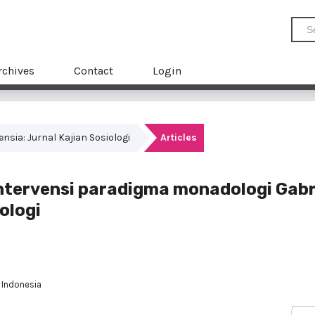
rchives
Contact
Login
mensia: Jurnal Kajian Sosiologi
Articles
ntervensi paradigma monadologi Gabr
ologi
 Indonesia