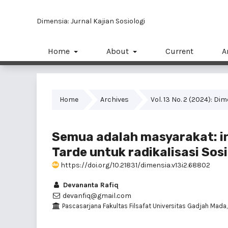
Dimensia: Jurnal Kajian Sosiologi
Home
About
Current
A
Home
Archives
Vol. 13 No. 2 (2024): Di
Semua adalah masyarakat: i
Tarde untuk radikalisasi Sosi
https://doi.org/10.21831/dimensia.v13i2.68802
Devananta Rafiq
devanfiq@gmail.com
Pascasarjana Fakultas Filsafat Universitas Gadjah Mada,