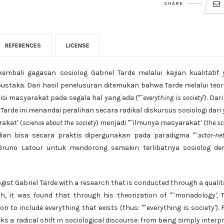
SHARE
REFERENCES
LICENSE
mbali gagasan sosiolog Gabriel Tarde melalui kajian kualitatif
ustaka. Dari hasil penelusuran ditemukan bahwa Tarde melalui teor
si masyarakat pada segala hal yang ada ("˜
everything is society
'). Dari
arde ini menandai peralihan secara radikal diskursus sosiologi dari
akat' (
science about the society
) menjadi "˜ilmunya masyarakat' (
the sc
dian bisa secara praktis dipergunakan pada paradigma "˜
actor-ne
runo Latour untuk mendorong semakin terlibatnya sosiolog de
logist Gabriel Tarde with a research that is conducted through a qualit
ch, it was found that through his theorization of "˜monadology', 
n to include everything that exists (thus: "˜everything is society').
rks a radical shift in sociological discourse: from being simply interp