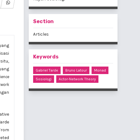
Section
Articles
 yang
isasi
Keywords
 situ,
 yang
Gabriel Tarde
Bruno Latour
Monad
ience
Sosiologi
Actor-Network Theory
twork
ngan
ative
Tarde
 From
reted