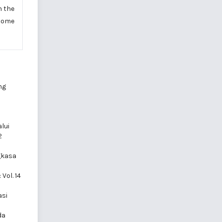
n the
ecome
ng
lui
2
gkasa
Vol. 14
asi
da