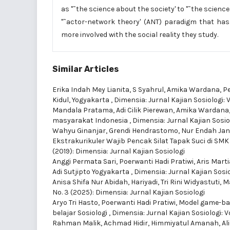
as "˜the science about the society' to "˜the science
"˜actor-network theory' (ANT) paradigm that ha
more involved with the social reality they study.
Similar Articles
Erika Indah Mey Lianita, S Syahrul, Amika Wardana,
P
Kidul, Yogyakarta
,
Dimensia: Jurnal Kajian Sosiologi: V
Mandala Pratama, Adi Cilik Pierewan, Amika Wardana
masyarakat Indonesia
,
Dimensia: Jurnal Kajian Sosiol
Wahyu Ginanjar, Grendi Hendrastomo, Nur Endah Jan
Ekstrakurikuler Wajib Pencak Silat Tapak Suci di S
(2019): Dimensia: Jurnal Kajian Sosiologi
Anggi Permata Sari, Poerwanti Hadi Pratiwi, Aris Mart
Adi Sutjipto Yogyakarta
,
Dimensia: Jurnal Kajian Sosiol
Anisa Shifa Nur Abidah, Hariyadi, Tri Rini Widyastuti,
M
No. 3 (2025): Dimensia: Jurnal Kajian Sosiologi
Aryo Tri Hasto, Poerwanti Hadi Pratiwi,
Model game-bas
belajar Sosiologi
,
Dimensia: Jurnal Kajian Sosiologi: Vo
Rahman Malik, Achmad Hidir, Himmiyatul Amanah,
Al