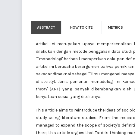
ABSTRACT
HOW TO CITE
METRICS
Artikel ini merupakan upaya memperkenalkan ke
dilakukan dengan metode penggalian data studi p
"˜monadologi' berhasil memperluas cakupan defini
artikel ini berusaha berargumen bahwa pemikiran T
sekadar dimaknai sebagai "˜ilmu mengenai masyar
of society
). Jenis pemerian monadologi ini kemu
theory
'
(ANT) yang banyak dikembangkan oleh B
kenyataan sosial yang ditelitinya.
This article aims to reintroduce the ideas of socio
study using literature studies. From the resear
managed to expand the scope of society's definitio
there, this article argues that Tarde's thinking ma