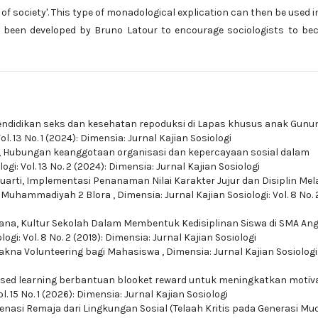
 of society'. This type of monadological explication can then be used i
s been developed by Bruno Latour to encourage sociologists to b
endidikan seks dan kesehatan repoduksi di Lapas khusus anak Gunu
ol. 13 No. 1 (2024): Dimensia: Jurnal Kajian Sosiologi
,
Hubungan keanggotaan organisasi dan kepercayaan sosial dalam
ogi: Vol. 13 No. 2 (2024): Dimensia: Jurnal Kajian Sosiologi
uarti,
Implementasi Penanaman Nilai Karakter Jujur dan Disiplin Mela
MK Muhammadiyah 2 Blora
,
Dimensia: Jurnal Kajian Sosiologi: Vol. 8 No. 
iana,
Kultur Sekolah Dalam Membentuk Kedisiplinan Siswa di SMA An
ogi: Vol. 8 No. 2 (2019): Dimensia: Jurnal Kajian Sosiologi
akna Volunteering bagi Mahasiswa
,
Dimensia: Jurnal Kajian Sosiologi: 
ed learning berbantuan blooket reward untuk meningkatkan motiv
l. 15 No. 1 (2026): Dimensia: Jurnal Kajian Sosiologi
ienasi Remaja dari Lingkungan Sosial (Telaah Kritis pada Generasi Mu