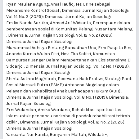
Ryan Maulana Agung, Amal Taufiq,
Tes Urine sebagai
Mekanisme Kontrol Sosial
,
Dimensia: Jurnal Kajian Sosiologi:
Vol. 14 No. 3 (2025): Dimensia: Jurnal Kajian Sosiologi
Emilia Nanda Sartika, Ahmad Arif Widianto,
Perempuan dalam
pemberdayaan sosial di Komunitas Pelangi Nusantara Malang
,
Dimensia: Jurnal Kajian Sosiologi: Vol. 12 No. 2 (2023):
Dimensia: Jurnal Kajian Sosiologi
Muhammad Adhitya Bintang Ramadhan Uno, Erni Puspita Rini,
Ananda Kurnia Wulan Fitri, Novi Eka Safitri,
Komunitas
Campursari Janger Dalam Mempertahankan Eksistensinya Di
Sidoarjo
,
Dimensia: Jurnal Kajian Sosiologi: Vol. 12 No. 1 (2023):
Dimensia: Jurnal Kajian Sosiolgi
Shinta Astrini Maghfiroh, Poerwanti Hadi Pratiwi,
Strategi Panti
Sosial Marsudi Putra (PSMP) Antasena Magelang dalam
Pelayan dan Rehabilitasi Anak Berhadapan Hukum (ABH)
,
Dimensia: Jurnal Kajian Sosiologi: Vol. 8 No. 1 (2019): Dimensia:
Jurnal Kajian Sosiologi
Erni Wulandari, Amika Wardana,
Rehabilitasi spiritualitas
Islam untuk pencandu narkoba di pondok rehabilitasi tetirah
dzikir
,
Dimensia: Jurnal Kajian Sosiologi: Vol. 12 No. 2 (2023):
Dimensia: Jurnal Kajian Sosiologi
Yanuarita Nur Hanifa, Bunyamin Maftuh, Wilodati -,