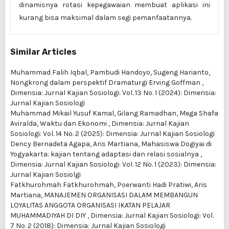
dinamisnya rotasi kepegawaian membuat aplikasi ini
kurang bisa maksimal dalam segi pemanfaatannya.
Similar Articles
Muhammad Falih Iqbal, Pambudi Handoyo, Sugeng Harianto,
Nongkrong dalam perspektif Dramaturgi Erving Goffman
,
Dimensia: Jurnal Kajian Sosiologi: Vol. 13 No. 1 (2024): Dimensia:
Jurnal Kajian Sosiologi
Muhammad Mikail Yusuf Kamal, Gilang Ramadhan, Mega Shafa
Aviralda,
Waktu dan Ekonomi
,
Dimensia: Jurnal Kajian
Sosiologi: Vol. 14 No. 2 (2025): Dimensia: Jurnal Kajian Sosiologi
Dency Bernadeta Agapa, Aris Martiana,
Mahasiswa Dogiyai di
Yogyakarta: kajian tentang adaptasi dan relasi sosialnya
,
Dimensia: Jurnal Kajian Sosiologi: Vol. 12 No. 1 (2023): Dimensia:
Jurnal Kajian Sosiolgi
Fatkhurohmah Fatkhurohmah, Poerwanti Hadi Pratiwi, Aris
Martiana,
MANAJEMEN ORGANISASI DALAM MEMBANGUN
LOYALITAS ANGGOTA ORGANISASI IKATAN PELAJAR
MUHAMMADIYAH DI DIY
,
Dimensia: Jurnal Kajian Sosiologi: Vol.
7 No. 2 (2018): Dimensia: Jurnal Kajian Sosiologi