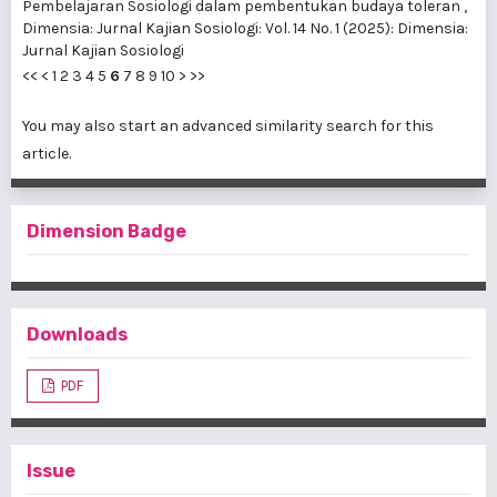
Pembelajaran Sosiologi dalam pembentukan budaya toleran
,
Dimensia: Jurnal Kajian Sosiologi: Vol. 14 No. 1 (2025): Dimensia:
Jurnal Kajian Sosiologi
<<
<
1
2
3
4
5
6
7
8
9
10
>
>>
You may also
start an advanced similarity search
for this
article.
Dimension Badge
Downloads
PDF
Issue