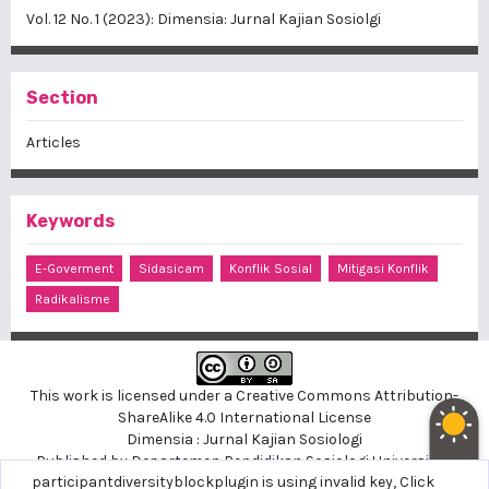
Vol. 12 No. 1 (2023): Dimensia: Jurnal Kajian Sosiolgi
Section
Articles
Keywords
E-Goverment
Sidasicam
Konflik Sosial
Mitigasi Konflik
Radikalisme
This work is licensed under a
Creative Commons Attribution-
ShareAlike 4.0 International License
Dimensia : Jurnal Kajian Sosiologi
Published by
Departemen Pendidikan Sosiologi
Universitas
noblethemeplugin is using invalid key,
participantdiversityblockplugin is using invalid key,
Click here to support
Click
Negeri Yogyakarta, Indonesia