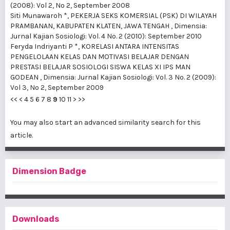
(2008): Vol 2, No 2, September 2008
Siti Munawaroh *,
PEKERJA SEKS KOMERSIAL (PSK) DI WILAYAH
PRAMBANAN, KABUPATEN KLATEN, JAWA TENGAH
,
Dimensia:
Jurnal Kajian Sosiologi: Vol. 4 No. 2 (2010): September 2010
Feryda Indriyanti P *,
KORELASI ANTARA INTENSITAS
PENGELOLAAN KELAS DAN MOTIVASI BELAJAR DENGAN
PRESTASI BELAJAR SOSIOLOGI SISWA KELAS XI IPS MAN
GODEAN
,
Dimensia: Jurnal Kajian Sosiologi: Vol. 3 No. 2 (2009):
Vol 3, No 2, September 2009
<<
<
4
5
6
7
8
9
10
11
>
>>
You may also
start an advanced similarity search
for this
article.
Dimension Badge
Downloads