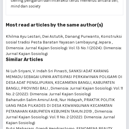
seiring pengaruh dan interaksi terus menerus antara
self,
mind
dan
society
Most read articles by the same author(s)
Khilma Ayu Lestari, Dwi Astutik, Danang Purwanto,
Konstruksi
sosial tradisi Pesta Baratan Yayasan Lembayung Jepara
,
Dimensia: Jurnal Kajian Sosiologi: Vol. 13 No. 1 (2024): Dimensia:
Jurnal Kajian Sosiologi
Similar Articles
Ni Luh Sriyani, V. Indah Sri Pinasti,
SANKSI ADAT KARANG
MEMADU SEBAGAI UPAYA ANTISIPASI PERKAWINAN POLIGAMI DI
DESA ADAT PENGLIPURAN, KECAMATAN BANGLI, KABUPATEN
BANGLI, PROVINSI BALI
,
Dimensia: Jurnal Kajian Sosiologi: Vol. 11
No. 2 (2022): Dimensia: Jurnal Kajian Sosiologi
Baharudin Salim Amirul Ardi, Nur Hidayah,
PRAKTIK POLITIK
UANG PADA PILKADES DI DESA KEWANGUNAN KECAMATAN
PETANAHAN KABUPATEN KEBUMEN TAHUN 2019
,
Dimensia:
Jurnal Kajian Sosiologi: Vol. 11 No. 2 (2022): Dimensia: Jurnal
Kajian Sosiologi
Putri Maharani, Grendi Hendrastomo,
FENOMENA BEAUTY