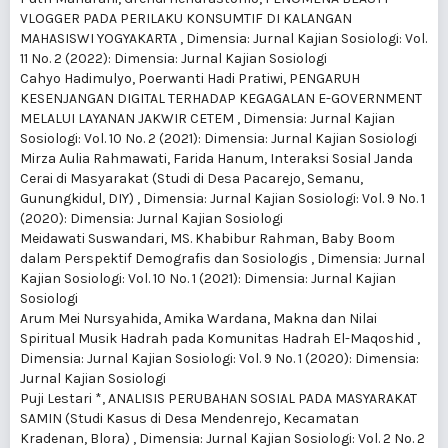
VLOGGER PADA PERILAKU KONSUMTIF DI KALANGAN
MAHASISWI YOGYAKARTA
,
Dimensia: Jurnal Kajian Sosiologi: Vol.
11 No. 2 (2022): Dimensia: Jurnal Kajian Sosiologi
Cahyo Hadimulyo, Poerwanti Hadi Pratiwi,
PENGARUH
KESENJANGAN DIGITAL TERHADAP KEGAGALAN E-GOVERNMENT
MELALUI LAYANAN JAKWIR CETEM
,
Dimensia: Jurnal Kajian
Sosiologi: Vol. 10 No. 2 (2021): Dimensia: Jurnal Kajian Sosiologi
Mirza Aulia Rahmawati, Farida Hanum,
Interaksi Sosial Janda
Cerai di Masyarakat (Studi di Desa Pacarejo, Semanu,
Gunungkidul, DIY)
,
Dimensia: Jurnal Kajian Sosiologi: Vol. 9 No. 1
(2020): Dimensia: Jurnal Kajian Sosiologi
Meidawati Suswandari, MS. Khabibur Rahman,
Baby Boom
dalam Perspektif Demografis dan Sosiologis
,
Dimensia: Jurnal
Kajian Sosiologi: Vol. 10 No. 1 (2021): Dimensia: Jurnal Kajian
Sosiologi
Arum Mei Nursyahida, Amika Wardana,
Makna dan Nilai
Spiritual Musik Hadrah pada Komunitas Hadrah El-Maqoshid
,
Dimensia: Jurnal Kajian Sosiologi: Vol. 9 No. 1 (2020): Dimensia:
Jurnal Kajian Sosiologi
Puji Lestari *,
ANALISIS PERUBAHAN SOSIAL PADA MASYARAKAT
SAMIN (Studi Kasus di Desa Mendenrejo, Kecamatan
Kradenan, Blora)
,
Dimensia: Jurnal Kajian Sosiologi: Vol. 2 No. 2