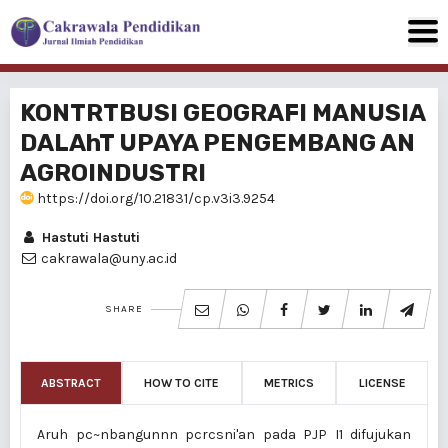
KONTRTBUSI GEOGRAFI MANUSIA
DALAhT UPAYA PENGEMBANG AN
AGROINDUSTRI
https://doi.org/10.21831/cp.v3i3.9254
Hastuti Hastuti
cakrawala@uny.ac.id
SHARE
ABSTRACT
HOW TO CITE
METRICS
LICENSE
Aruh pc~nbangunnn pcrcsni'an pada PJP I1 difujukan