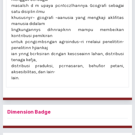
masalsh d m upaya pcn1cczlhannya. Gcografi sebagai
satu disiplin ilmu
khususnyr~ gcografi ~aanusia yang mengkaji aklifitas
manusia didalam
lingkungannys dihnrapknn mampu membe:ikan
kontribusi pemikiran
untuk pcngcmbsngan agroindus~ri rnelaiui penelititin-
penelitinn hjiankaj
ian ynng bcrksiran dcngan kescseainn lahan, distribusi
tenaga kefja,
distribusi praduksi, pcrnasaran, behufior petani,
aksesibilitas, dan Iain-
Iain.
Dimension Badge