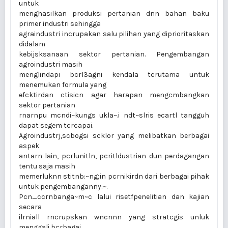
untuk
menghasilkan produksi pertanian dnn bahan baku
primer industri sehingga
agraindustri incrupakan salu pilihan yang diprioritaskan
didalam
kebijsksanaan sektor pertanian. Pengembangan
agroindustri masih
menglindapi bcrI3agni kendala tcrutama untuk
menemukan formula yang
efcktirdan ctisicn agar harapan mengcmbangkan
sektor pertanian
rnarnpu mcndi~kungs ukla~.i ndt~slris ecartl tangguh
dapat segem tcrcapai.
Agroindustrj,scbogsi scklor yang melibatkan berbagai
aspek
antarn lain, pcrlunitln, pcritldustrian dun perdagangan
tentu saja masih
memerluknn stitnb:~ng;in pcrnikirdn dari berbagai pihak
untuk pengembanganny:~.
Pcn_ccrnbanga~m~c lalui risetfpenelitian dan kajian
secara
ilrniall rncrupskan wncnnn yang stratcgis unluk
menggali bcrbagai