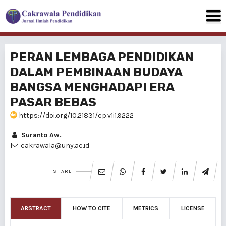
PERAN LEMBAGA PENDIDlKAN
DALAM PEMBINAAN BUDAYA
BANGSA MENGHADAPI ERA
PASAR BEBAS
https://doi.org/10.21831/cp.v1i1.9222
Suranto Aw.
cakrawala@uny.ac.id
SHARE
ABSTRACT
HOW TO CITE
METRICS
LICENSE