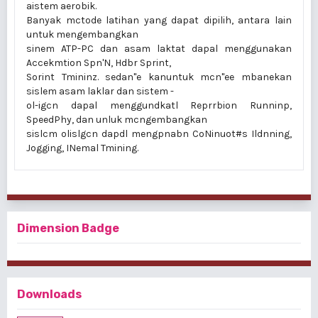
aistem aerobik.
Banyak mctode latihan yang dapat dipilih, antara lain
untuk mengembangkan
sinem ATP-PC dan asam laktat dapal menggunakan
Accekmtion Spn'N, Hdbr Sprint,
Sorint Tmininz. sedan"e kanuntuk mcn"ee mbanekan
sislem asam laklar dan sistem -
ol-igcn dapal menggundkatl Reprrbion Runninp,
SpeedPhy, dan unluk mcngembangkan
sislcm olislgcn dapdl mengpnabn CoNinuot#s Ildnning,
Jogging, INemal Tmining.
Dimension Badge
Downloads