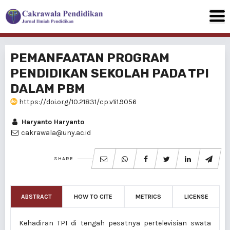
PEMANFAATAN PROGRAM
PENDIDIKAN SEKOLAH PADA TPI
DALAM PBM
https://doi.org/10.21831/cp.v1i1.9056
Haryanto Haryanto
cakrawala@uny.ac.id
SHARE
ABSTRACT
HOW TO CITE
METRICS
LICENSE
Kehadiran TPI di tengah pesatnya pertelevisian swata