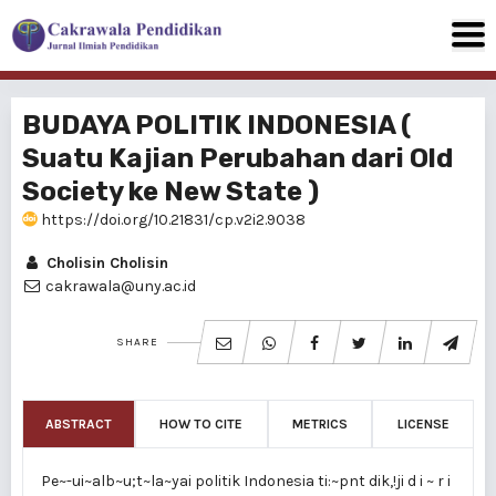
BUDAYA POLITlK INDONESIA (
Suatu Kajian Perubahan dari Old
Society ke New State )
https://doi.org/10.21831/cp.v2i2.9038
Cholisin Cholisin
cakrawala@uny.ac.id
SHARE
ABSTRACT
HOW TO CITE
METRICS
LICENSE
Pe~-ui~alb~u;t~la~yai politik Indonesia ti:~pnt dik,!ji d i ~ r i