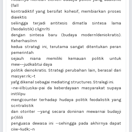
(fall
kontradiktif yang bersifat kohesif, membiarkan proses
diaiektis
seliingga terjadi antitesis dimatla sintesa lama
(feodalistik) clignrlti
dengan sintesa baru (budaya modernldeniokratis).
Keherhasilnn
kedua strategi ini, terutama sangat ditentukan peran
pemerintah
sejauh niana memiliki kemauan politik untuk
mew~~judkabtui daya
politik deinokratis. Strategi perubahan lain, berasal dari
masyer:rk;~t
yafg dikenal sebagai mediating structures. Stralegi ini.
~ne~iilbLuska~pai da keberdayaan masyarakat supaya
initlilpu
mengcounter terhadap hudaya politik feodalistik yang
scntralistik
dan otoriter --yang secara doniinan mewarnai budayji
pr)lilili
penguasa dewasa ini --sehingga pada akhirnya dapat
ciiw~!iudk;~n