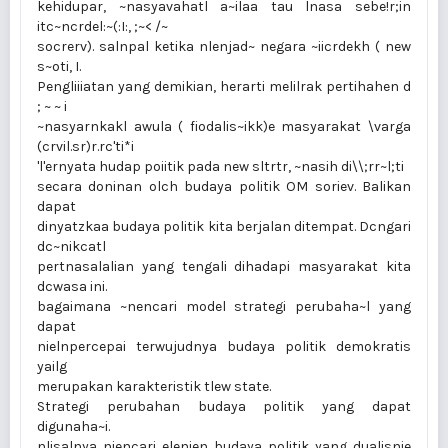
kehidupar, ~nasyavahatl a~ilaa tau lnasa sebe!r;in
itc~ncrdel:~(:I:, ;~< /~
socrerv). salnpal ketika nlenjad~ negara ~iicrdekh ( new
s~oti, I.
Pengliiiatan yang demikian, herarti melilrak pertihahen d
; ~ ~ i
~nasyarnkakl awula ( fiodalis~ikk)e masyarakat \varga
(crvil.sr)r.rc'ti*i
'l'ernyata hudap poiitik pada new sltrtr, ~nasih di\\;rr~l;ti
secara doninan olch budaya politik OM soriev. Balikan
dapat
dinyatzkaa budaya politik kita berjalan ditempat. Dcngari
dc~nikcatl
pertnasalalian yang tengali dihadapi masyarakat kita
dcwasa ini.
bagaimana ~nencari model strategi perubaha~l yang
dapat
nielnpercepai terwujudnya budaya politik demokratis
yailg
merupakan karakteristik tlew state.
Strategi perubahan budaya politik yang dapat
digunaha~i.
nlisalnya niencari elenien budaya politik yang dualisnie