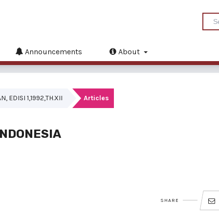
Announcements
About
EDISI 1,1992,TH.XII
Articles
 INDONESIA
SHARE