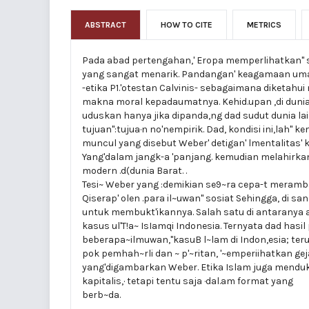
ABSTRACT
HOW TO CITE
METRICS
Pada abad pertengahan,' Eropa memperlihatkan" 
yang sangat menarik. Pandangan' keagamaan uma
-etika P1.'otestan Calvinis- sebagaimana diketahu
makna moral kepadaumatnya. Kehid.upan ,di dunia
uduskan hanya jika dipanda,ng dad sudut dunia lai
tujuan":tujua·n no'nempirik. Dad, kondisi ini,lah" k
muncul yang disebut Weber' detigan' lmentalitas' k
Yang'dalam jangk-a 'panjang. kemudian melahirkan
modern .d(dunia Barat. .
Tesi~ Weber yang :demikian se9~ra cepa-t meramb
Qiserap' olen .para il~uwan" sosiat Sehingga, di s
untuk membukt'ikannya. Salah satu di antaranya 
kasus ul'T!a~ IsIamqi Indonesia. Ternyata dad hasil 
beberapa~ilmuwan,"kasuB l~lam di Indon,esia; ter
pok pemhah~rli dan ~ p'~ritan, '~emperiihatkan geja
yang'digambarkan Weber. Etika Islam juga mendu
kapitalis,· tetapi tentu saja ·dal.am format yang
berb~da.