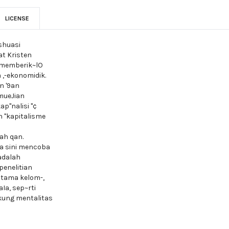
LICENSE
shuasi
t Kristen
i memberik~lO
 ,-ekonomidik.
n '9an
emueJian
ap"nalisi "¢
 "kapitalisme
ah qan.
ana sini mencoba
adalah
penelitian
utama kelom-,
Ia, sep~rti
kung mentalitas