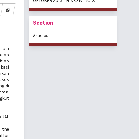
OKTOBER 2015, TH. XXXIV, NO. 3
Section
Articles
lalu
dalah
itian
ikasi
dikan
pokok
ng di
ran.
ngkut
XUAL
n the
l for