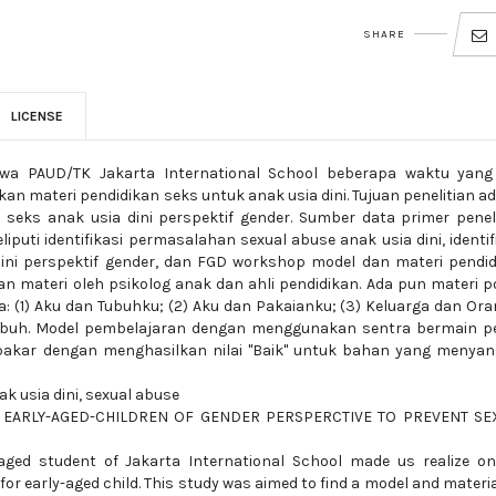
SHARE
LICENSE
wa PAUD/TK Jakarta International School beberapa waktu yang 
materi pendidikan seks untuk anak usia dini. Tujuan penelitian a
eks anak usia dini perspektif gender. Sumber data primer penel
puti identifikasi permasalahan sexual abuse anak usia dini, identif
dini perspektif gender, dan FGD workshop model dan materi pendi
 dan materi oleh psikolog anak dan ahli pendidikan. Ada pun materi 
a: (1) Aku dan Tubuhku; (2) Aku dan Pakaianku; (3) Keluarga dan Ora
Tubuh. Model pembelajaran dengan menggunakan sentra bermain pe
 pakar dengan menghasilkan nilai "Baik" untuk bahan yang menya
ak usia dini, sexual abuse
 EARLY-AGED-CHILDREN OF GENDER PERSPERCTIVE TO PREVENT SE
aged student of Jakarta International School made us realize o
or early-aged child. This study was aimed to find a model and materia