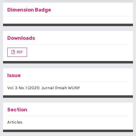
Dimension Badge
Downloads
PDF
Issue
Vol. 3 No. 1 (2021): Jurnal Ilmiah WUNY
Section
Articles