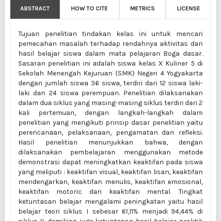
ABSTRACT
HOW TO CITE
METRICS
LICENSE
Tujuan penelitian tindakan kelas ini untuk mencari
pemecahan masalah terhadap rendahnya aktivitas dan
hasil belajar siswa dalam mata pelajaran Boga dasar.
Sasaran penelitian ini adalah siswa kelas X Kuliner 5 di
Sekolah Menengah Kejuruan (SMK) Negeri 4 Yogyakarta
dengan jumlah siswa 36 siswa, terdiri dari 12 siswa laki-
laki dan 24 siswa perempuan. Penelitian dilaksanakan
dalam dua siklus yang masing-masing siklus terdiri dari 2
kali pertemuan, dengan langkah-langkah dalam
penelitian yang mengikuti prinsip dasar penelitian yaitu
perencanaan, pelaksanaan, pengamatan dan refleksi.
Hasil penelitian menunjukkan bahwa, dengan
dilaksanakan pembelajaran menggunakan metode
demonstrasi dapat meningkatkan keaktifan pada siswa
yang meliputi : keaktifan visual, keaktifan lisan, keaktifan
mendengarkan, keaktifan menulis, keaktifan emosional,
keaktifan motoric dan keaktifan mental. Tingkat
ketuntasan belajar mengalami peningkatan yaitu hasil
belajar teori siklus I sebesar 61,11% menjadi 94,44% di