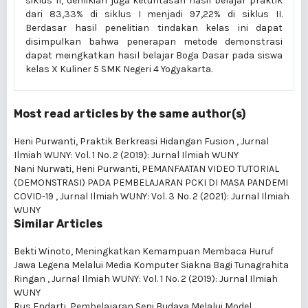
siklus II, demikian juga ketuntasan hasil belajar praktik
dari 83,33% di siklus I menjadi 97,22% di siklus II.
Berdasar hasil penelitian tindakan kelas ini dapat
disimpulkan bahwa penerapan metode demonstrasi
dapat meingkatkan hasil belajar Boga Dasar pada siswa
kelas X Kuliner 5 SMK Negeri 4 Yogyakarta.
Most read articles by the same author(s)
Heni Purwanti,
Praktik Berkreasi Hidangan Fusion
,
Jurnal
Ilmiah WUNY: Vol. 1 No. 2 (2019): Jurnal Ilmiah WUNY
Nani Nurwati, Heni Purwanti,
PEMANFAATAN VIDEO TUTORIAL
(DEMONSTRASI) PADA PEMBELAJARAN PCKI DI MASA PANDEMI
COVID-19
,
Jurnal Ilmiah WUNY: Vol. 3 No. 2 (2021): Jurnal Ilmiah
WUNY
Similar Articles
Bekti Winoto,
Meningkatkan Kemampuan Membaca Huruf
Jawa Legena Melalui Media Komputer Siakna Bagi Tunagrahita
Ringan
,
Jurnal Ilmiah WUNY: Vol. 1 No. 2 (2019): Jurnal Ilmiah
WUNY
Rus Endarti,
Pembelajaran Seni Budaya Melalui Model