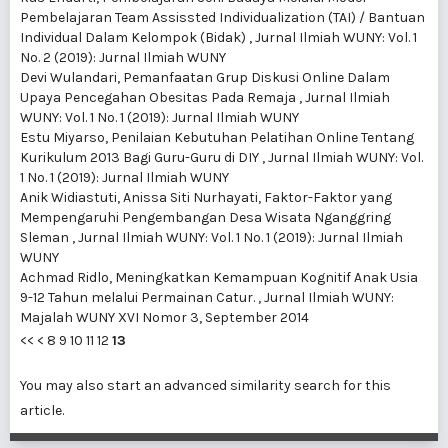
Pembelajaran Team Assissted Individualization (TAI) / Bantuan
Individual Dalam Kelompok (Bidak)
,
Jurnal Ilmiah WUNY: Vol. 1
No. 2 (2019): Jurnal Ilmiah WUNY
Devi Wulandari,
Pemanfaatan Grup Diskusi Online Dalam
Upaya Pencegahan Obesitas Pada Remaja
,
Jurnal Ilmiah
WUNY: Vol. 1 No. 1 (2019): Jurnal Ilmiah WUNY
Estu Miyarso,
Penilaian Kebutuhan Pelatihan Online Tentang
Kurikulum 2013 Bagi Guru-Guru di DIY
,
Jurnal Ilmiah WUNY: Vol.
1 No. 1 (2019): Jurnal Ilmiah WUNY
Anik Widiastuti, Anissa Siti Nurhayati,
Faktor-Faktor yang
Mempengaruhi Pengembangan Desa Wisata Nganggring
Sleman
,
Jurnal Ilmiah WUNY: Vol. 1 No. 1 (2019): Jurnal Ilmiah
WUNY
Achmad Ridlo,
Meningkatkan Kemampuan Kognitif Anak Usia
9-12 Tahun melalui Permainan Catur.
,
Jurnal Ilmiah WUNY:
Majalah WUNY XVI Nomor 3, September 2014
<<
<
8
9
10
11
12
13
You may also
start an advanced similarity search
for this
article.