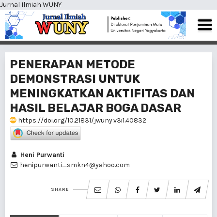
Jurnal Ilmiah WUNY
PENERAPAN METODE
DEMONSTRASI UNTUK
MENINGKATKAN AKTIFITAS DAN
HASIL BELAJAR BOGA DASAR
https://doi.org/10.21831/jwuny.v3i1.40832
Heni Purwanti
henipurwanti_smkn4@yahoo.com
SHARE