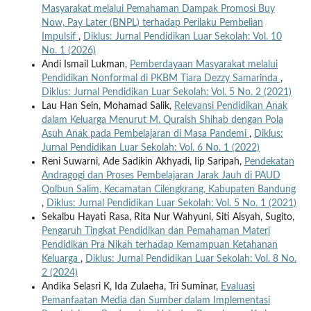
Masyarakat melalui Pemahaman Dampak Promosi Buy
Now, Pay Later (BNPL) terhadap Perilaku Pembelian
Impulsif
,
Diklus: Jurnal Pendidikan Luar Sekolah: Vol. 10
No. 1 (2026)
Andi Ismail Lukman,
Pemberdayaan Masyarakat melalui
Pendidikan Nonformal di PKBM Tiara Dezzy Samarinda
,
Diklus: Jurnal Pendidikan Luar Sekolah: Vol. 5 No. 2 (2021)
Lau Han Sein, Mohamad Salik,
Relevansi Pendidikan Anak
dalam Keluarga Menurut M. Quraish Shihab dengan Pola
Asuh Anak pada Pembelajaran di Masa Pandemi
,
Diklus:
Jurnal Pendidikan Luar Sekolah: Vol. 6 No. 1 (2022)
Reni Suwarni, Ade Sadikin Akhyadi, Iip Saripah,
Pendekatan
Andragogi dan Proses Pembelajaran Jarak Jauh di PAUD
Qolbun Salim, Kecamatan Cilengkrang, Kabupaten Bandung
,
Diklus: Jurnal Pendidikan Luar Sekolah: Vol. 5 No. 1 (2021)
Sekalbu Hayati Rasa, Rita Nur Wahyuni, Siti Aisyah, Sugito,
Pengaruh Tingkat Pendidikan dan Pemahaman Materi
Pendidikan Pra Nikah terhadap Kemampuan Ketahanan
Keluarga
,
Diklus: Jurnal Pendidikan Luar Sekolah: Vol. 8 No.
2 (2024)
Andika Selasri K, Ida Zulaeha, Tri Suminar,
Evaluasi
Pemanfaatan Media dan Sumber dalam Implementasi