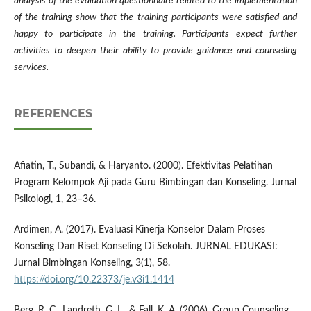
analysis of the evaluation questionnaire related to the implementation
of the training show that the training participants were satisfied and
happy to participate in the training. Participants expect further
activities to deepen their ability to provide guidance and counseling
services.
REFERENCES
Afiatin, T., Subandi, & Haryanto. (2000). Efektivitas Pelatihan
Program Kelompok Aji pada Guru Bimbingan dan Konseling. Jurnal
Psikologi, 1, 23–36.
Ardimen, A. (2017). Evaluasi Kinerja Konselor Dalam Proses
Konseling Dan Riset Konseling Di Sekolah. JURNAL EDUKASI:
Jurnal Bimbingan Konseling, 3(1), 58.
https://doi.org/10.22373/je.v3i1.1414
Berg, R. C., Landreth, G. L., & Fall, K. A. (2006). Group Counseling