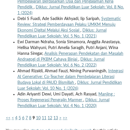
Pembelajaran Berdasarkan Usia dan Pengalaman Kerja
Pendidik
,
Diklus: Jurnal Pendidikan Luar Sekolah: Vol. 8 No.
1 (2024)
Debi S Fuadi, Ade Sadikin Akhyadi, Iip Saripah,
Systematic
Review: Strategi Pemberdayaan Pelaku UMKM Menuju
Ekonomi Digital Melalui Aksi Sosial
,
Diklus: Jurnal
Pendidikan Luar Sekolah: Vol. 5 No. 1 (2021)
Ewi Darman Ndraha, Sonia Simamora, Anggita Anastasya,
Hellisa Wahyuni, Putri Amelia Saragih, Putri Anjani, Wina
Hanna Siregar,
Analisis Penerapan Pendekatan dan Masalah
Andragogi di PKBM Cahaya Binjai
,
Diklus: Jurnal
Pendidikan Luar Sekolah: Vol. 6 No. 2 (2022)
Ahmad Rizaldi, Ahmad Fauzi, Nining Purwaningsih,
Integrasi
AI Generative: Co-Teacher dalam Pembelajaran Literasi
Budaya Lokal di PAUD Bismillah
,
Diklus: Jurnal Pendidikan
Luar Sekolah: Vol. 10 No. 1 (2026)
Adin Ariyanti Dewi, Umi Dayati, Ach Rasyad,
Manjing :
Proses Regenerasi Pengrajin Marmer
,
Diklus: Jurnal
Pendidikan Luar Sekolah: Vol. 4 No. 1 (2020)
<<
<
4
5
6
7
8
9
10
11
12
13
>
>>