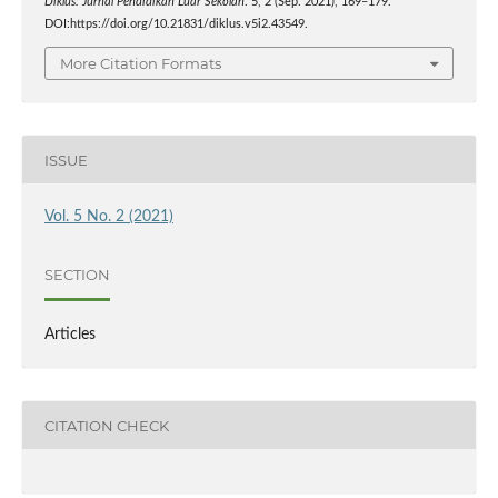
Diklus: Jurnal Pendidikan Luar Sekolah
. 5, 2 (Sep. 2021), 169–179.
DOI:https://doi.org/10.21831/diklus.v5i2.43549.
More Citation Formats
ISSUE
Vol. 5 No. 2 (2021)
SECTION
Articles
CITATION CHECK