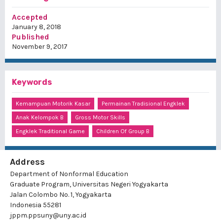
Accepted
January 8, 2018
Published
November 9, 2017
Keywords
Kemampuan Motorik Kasar
Permainan Tradisional Engklek
Anak Kelompok B
Gross Motor Skills
Engklek Traditional Game
Children Of Group B
Address
Department of Nonformal Education
Graduate Program, Universitas Negeri Yogyakarta
Jalan Colombo No. 1, Yogyakarta
Indonesia 55281
jppm.ppsuny@uny.ac.id