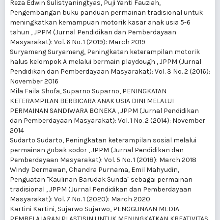
Reza Edwin Sulistyaningtyas, Puji Yanti Fauziah,
Pengembangan buku panduan permainan tradisional untuk
meningkatkan kemampuan motorik kasar anak usia 5-6
tahun
,
JPPM (Jurnal Pendidikan dan Pemberdayaan
Masyarakat): Vol. 6 No. 1 (2019): March 2019
Suryameng Suryameng,
Peningkatan keterampilan motorik
halus kelompok A melalui bermain playdough
,
JPPM (Jurnal
Pendidikan dan Pemberdayaan Masyarakat): Vol. 3 No. 2 (2016):
November 2016
Mila Faila Shofa, Suparno Suparno,
PENINGKATAN
KETERAMPILAN BERBICARA ANAK USIA DINI MELALUI
PERMAINAN SANDIWARA BONEKA
,
JPPM (Jurnal Pendidikan
dan Pemberdayaan Masyarakat): Vol. 1 No. 2 (2014): November
2014
Sudarto Sudarto,
Peningkatan keterampilan sosial melalui
permainan gobak sodor
,
JPPM (Jurnal Pendidikan dan
Pemberdayaan Masyarakat): Vol. 5 No. 1 (2018): March 2018
Windy Dermawan, Chandra Purnama, Emil Mahyudin,
Penguatan "Kaulinan Barudak Sunda" sebagai permainan
tradisional
,
JPPM (Jurnal Pendidikan dan Pemberdayaan
Masyarakat): Vol. 7 No. 1 (2020): March 2020
Kartini Kartini, Sujarwo Sujarwo,
PENGGUNAAN MEDIA
PEMBELAJARAN PLASTISIN UNTUK MENINGKATKAN KREATIVITAS