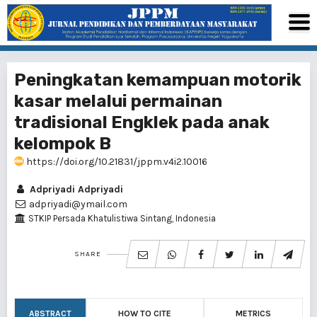
Peningkatan kemampuan motorik
kasar melalui permainan
tradisional Engklek pada anak
kelompok B
https://doi.org/10.21831/jppm.v4i2.10016
Adpriyadi Adpriyadi
adpriyadi@ymail.com
STKIP Persada Khatulistiwa Sintang, Indonesia
SHARE
ABSTRACT
HOW TO CITE
METRICS