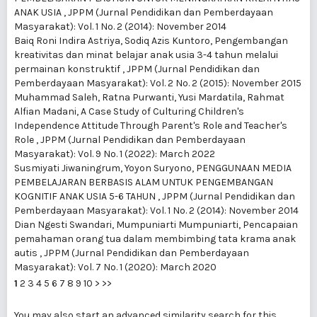
ANAK USIA
,
JPPM (Jurnal Pendidikan dan Pemberdayaan
Masyarakat): Vol. 1 No. 2 (2014): November 2014
Baiq Roni Indira Astriya, Sodiq Azis Kuntoro,
Pengembangan
kreativitas dan minat belajar anak usia 3-4 tahun melalui
permainan konstruktif
,
JPPM (Jurnal Pendidikan dan
Pemberdayaan Masyarakat): Vol. 2 No. 2 (2015): November 2015
Muhammad Saleh, Ratna Purwanti, Yusi Mardatila, Rahmat
Alfian Madani,
A Case Study of Culturing Children's
Independence Attitude Through Parent's Role and Teacher's
Role
,
JPPM (Jurnal Pendidikan dan Pemberdayaan
Masyarakat): Vol. 9 No. 1 (2022): March 2022
Susmiyati Jiwaningrum, Yoyon Suryono,
PENGGUNAAN MEDIA
PEMBELAJARAN BERBASIS ALAM UNTUK PENGEMBANGAN
KOGNITIF ANAK USIA 5-6 TAHUN
,
JPPM (Jurnal Pendidikan dan
Pemberdayaan Masyarakat): Vol. 1 No. 2 (2014): November 2014
Dian Ngesti Swandari, Mumpuniarti Mumpuniarti,
Pencapaian
pemahaman orang tua dalam membimbing tata krama anak
autis
,
JPPM (Jurnal Pendidikan dan Pemberdayaan
Masyarakat): Vol. 7 No. 1 (2020): March 2020
1
2
3
4
5
6
7
8
9
10
>
>>
You may also
start an advanced similarity search
for this